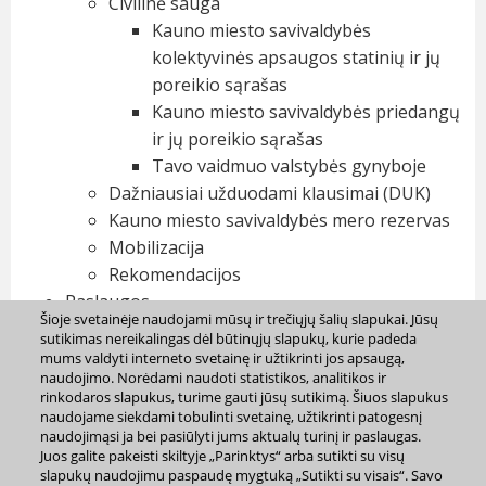
Civilinė sauga
Kauno miesto savivaldybės
kolektyvinės apsaugos statinių ir jų
poreikio sąrašas
Kauno miesto savivaldybės priedangų
ir jų poreikio sąrašas
Tavo vaidmuo valstybės gynyboje
Dažniausiai užduodami klausimai (DUK)
Kauno miesto savivaldybės mero rezervas
Mobilizacija
Rekomendacijos
Paslaugos
Šioje svetainėje naudojami mūsų ir trečiųjų šalių slapukai. Jūsų
Transportas
sutikimas nereikalingas dėl būtinųjų slapukų, kurie padeda
Transporto naujienos
mums valdyti interneto svetainę ir užtikrinti jos apsaugą,
naudojimo. Norėdami naudoti statistikos, analitikos ir
Korupcijos prevencija
rinkodaros slapukus, turime gauti jūsų sutikimą. Šiuos slapukus
Antikorupcijos komisija
naudojame siekdami tobulinti svetainę, užtikrinti patogesnį
Antikorupcinio elgesio standartų diegimas
naudojimąsi ja bei pasiūlyti jums aktualų turinį ir paslaugas.
Juos galite pakeisti skiltyje „Parinktys“ arba sutikti su visų
Antikorupcinis ugdymas
slapukų naudojimu paspaudę mygtuką „Sutikti su visais“. Savo