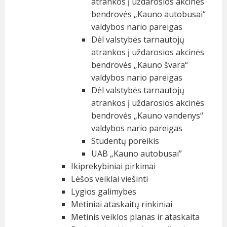
atrankos į uždarosios akcinės
bendrovės „Kauno autobusai“
valdybos nario pareigas
Dėl valstybės tarnautojų
atrankos į uždarosios akcinės
bendrovės „Kauno švara“
valdybos nario pareigas
Dėl valstybės tarnautojų
atrankos į uždarosios akcinės
bendrovės „Kauno vandenys“
valdybos nario pareigas
Studentų poreikis
UAB „Kauno autobusai”
Ikiprekybiniai pirkimai
Lėšos veiklai viešinti
Lygios galimybės
Metiniai ataskaitų rinkiniai
Metinis veiklos planas ir ataskaita