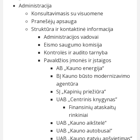
Administracija
Konsultavimasis su visuomene
Pranešėjų apsauga
Struktūra ir kontaktinė informacija
Administracijos vadovai
Eismo saugumo komisija
Kontrolės ir audito tarnyba
Pavaldžios įmonės ir įstaigos
AB „Kauno energija“
BĮ Kauno būsto modernizavimo
agentūra
SĮ „Kapinių priežiūra“
UAB ,,Centrinis knygynas”
Finansinių ataskaitų
rinkiniai
UAB „Kauno aikštelė“
UAB „Kauno autobusai“
UAB „Kauno gatvių apšvietimas“