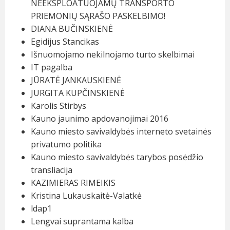
NEEKSPLOATUOJAMŲ TRANSPORTO
PRIEMONIŲ SĄRAŠO PASKELBIMO!
DIANA BUČINSKIENĖ
Egidijus Stancikas
Išnuomojamo nekilnojamo turto skelbimai
IT pagalba
JŪRATĖ JANKAUSKIENĖ
JURGITA KUPČINSKIENĖ
Karolis Stirbys
Kauno jaunimo apdovanojimai 2016
Kauno miesto savivaldybės interneto svetainės
privatumo politika
Kauno miesto savivaldybės tarybos posėdžio
transliacija
KAZIMIERAS RIMEIKIS
Kristina Lukauskaitė-Valatkė
ldap1
Lengvai suprantama kalba