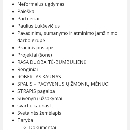
Neformalus ugdymas
Paieška
Partneriai
Paulius Lukševičius
Pavadinimų sumanymo ir atminimo įamžinimo
darbo grupė
Pradinis puslapis
Projektai (šone)
RASA DUOBAITĖ-BUMBULIENĖ
Renginiai
ROBERTAS KAUNAS
SPALIS – PAGYVENUSIŲ ŽMONIŲ MĖNUO!
STRAPIS pagalba
Suvenyrų užsakymai
svarbu.kaunas.lt
Svetainės žemėlapis
Taryba
Dokumentai