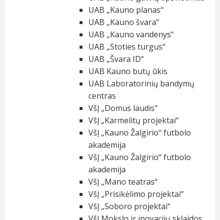
UAB „Kauno planas“
UAB „Kauno švara“
UAB „Kauno vandenys“
UAB „Stoties turgus“
UAB „Švara ID“
UAB Kauno butų ūkis
UAB Laboratorinių bandymų
centras
VšĮ „Domus laudis“
VšĮ „Karmelitų projektai“
VšĮ „Kauno Žalgirio“ futbolo
akademija
VšĮ „Kauno Žalgirio“ futbolo
akademija
VšĮ „Mano teatras“
VšĮ „Prisikėlimo projektai“
VšĮ „Soboro projektai“
VšĮ Mokslo ir inovacijų sklaidos