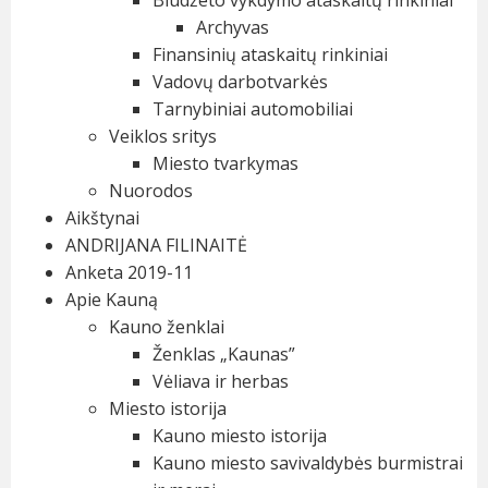
Biudžeto vykdymo ataskaitų rinkiniai
Archyvas
Finansinių ataskaitų rinkiniai
Vadovų darbotvarkės
Tarnybiniai automobiliai
Veiklos sritys
Miesto tvarkymas
Nuorodos
Aikštynai
ANDRIJANA FILINAITĖ
Anketa 2019-11
Apie Kauną
Kauno ženklai
Ženklas „Kaunas”
Vėliava ir herbas
Miesto istorija
Kauno miesto istorija
Kauno miesto savivaldybės burmistrai