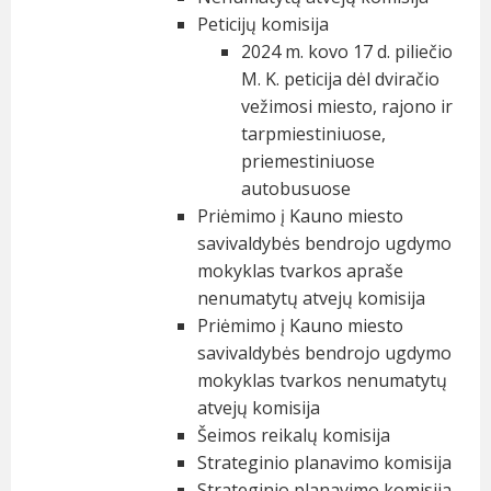
Peticijų komisija
2024 m. kovo 17 d. piliečio
M. K. peticija dėl dviračio
vežimosi miesto, rajono ir
tarpmiestiniuose,
priemestiniuose
autobusuose
Priėmimo į Kauno miesto
savivaldybės bendrojo ugdymo
mokyklas tvarkos apraše
nenumatytų atvejų komisija
Priėmimo į Kauno miesto
savivaldybės bendrojo ugdymo
mokyklas tvarkos nenumatytų
atvejų komisija
Šeimos reikalų komisija
Strateginio planavimo komisija
Strateginio planavimo komisija