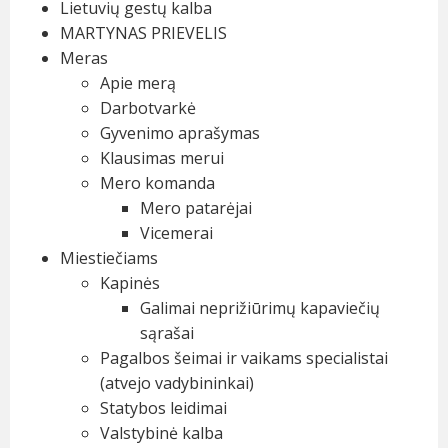
Lietuvių gestų kalba
MARTYNAS PRIEVELIS
Meras
Apie merą
Darbotvarkė
Gyvenimo aprašymas
Klausimas merui
Mero komanda
Mero patarėjai
Vicemerai
Miestiečiams
Kapinės
Galimai neprižiūrimų kapaviečių
sąrašai
Pagalbos šeimai ir vaikams specialistai
(atvejo vadybininkai)
Statybos leidimai
Valstybinė kalba