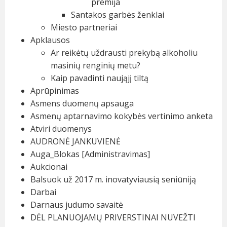
premija
Santakos garbės ženklai
Miesto partneriai
Apklausos
Ar reikėtų uždrausti prekybą alkoholiu
masinių renginių metu?
Kaip pavadinti naująjį tiltą
Aprūpinimas
Asmens duomenų apsauga
Asmenų aptarnavimo kokybės vertinimo anketa
Atviri duomenys
AUDRONĖ JANKUVIENĖ
Auga_Blokas [Administravimas]
Aukcionai
Balsuok už 2017 m. inovatyviausią seniūniją
Darbai
Darnaus judumo savaitė
DĖL PLANUOJAMŲ PRIVERSTINAI NUVEŽTI