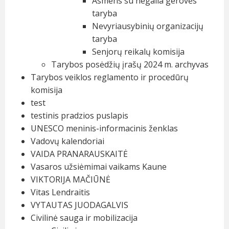
Asmens su negalia gerovės
taryba
Nevyriausybinių organizacijų
taryba
Senjorų reikalų komisija
Tarybos posėdžių įrašų 2024 m. archyvas
Tarybos veiklos reglamento ir procedūrų
komisija
test
testinis pradzios puslapis
UNESCO meninis-informacinis ženklas
Vadovų kalendoriai
VAIDA PRANARAUSKAITĖ
Vasaros užsiėmimai vaikams Kaune
VIKTORIJA MAČIŪNĖ
Vitas Lendraitis
VYTAUTAS JUODAGALVIS
Civilinė sauga ir mobilizacija