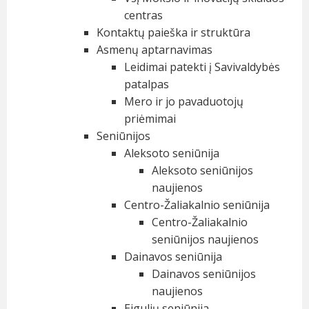
centras
Kontaktų paieška ir struktūra
Asmenų aptarnavimas
Leidimai patekti į Savivaldybės
patalpas
Mero ir jo pavaduotojų
priėmimai
Seniūnijos
Aleksoto seniūnija
Aleksoto seniūnijos
naujienos
Centro-Žaliakalnio seniūnija
Centro-Žaliakalnio
seniūnijos naujienos
Dainavos seniūnija
Dainavos seniūnijos
naujienos
Eigulių seniūnija