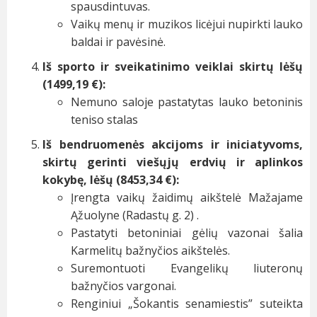
spausdintuvas.
Vaikų menų ir muzikos licėjui nupirkti lauko
baldai ir pavėsinė.
Iš sporto ir sveikatinimo veiklai skirtų lėšų
(1499,19 €):
Nemuno saloje pastatytas lauko betoninis
teniso stalas
Iš bendruomenės akcijoms ir iniciatyvoms,
skirtų gerinti viešųjų erdvių ir aplinkos
kokybę, lėšų (8453,34 €):
Įrengta vaikų žaidimų aikštelė Mažajame
Ąžuolyne (Radastų g. 2) .
Pastatyti betoniniai gėlių vazonai šalia
Karmelitų bažnyčios aikštelės.
Suremontuoti Evangelikų liuteronų
bažnyčios vargonai.
Renginiui „Šokantis senamiestis” suteikta