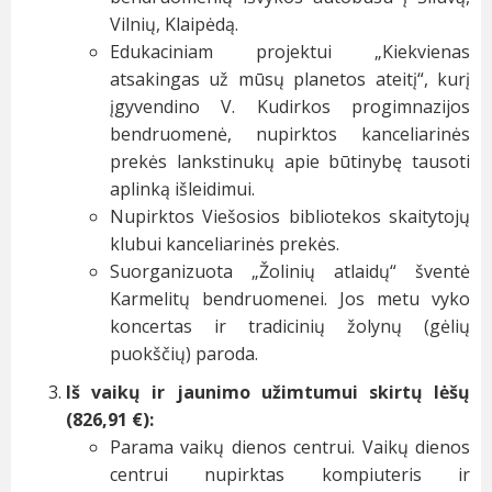
Vilnių, Klaipėdą.
Edukaciniam projektui „Kiekvienas
atsakingas už mūsų planetos ateitį“, kurį
įgyvendino V. Kudirkos progimnazijos
bendruomenė, nupirktos kanceliarinės
prekės lankstinukų apie būtinybę tausoti
aplinką išleidimui.
Nupirktos Viešosios bibliotekos skaitytojų
klubui kanceliarinės prekės.
Suorganizuota „Žolinių atlaidų“ šventė
Karmelitų bendruomenei. Jos metu vyko
koncertas ir tradicinių žolynų (gėlių
puokščių) paroda.
Iš vaikų ir jaunimo užimtumui skirtų lėšų
(826,91 €):
Parama vaikų dienos centrui. Vaikų dienos
centrui nupirktas kompiuteris ir