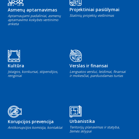
Projektiniai pasiūlymai
Asmenų aptarnavimas
Statinių projektų viešinimas
Aptarnaujami padaliniai, asmenų
aptarnavimo kokybės vertinimo
anketa
Kultūra
Verslas ir finansai
Įstaigos, konkursai, stipendijos,
Lengvatos verslui, leidimai, finansai
renginiai
ir mokesčiai, parduodamas turtas
Urbanistika
Korupcijos prevencija
Teritorijų planavimas ir statyba,
Antikorupcijos komisija, kontaktai
žemės sklypai