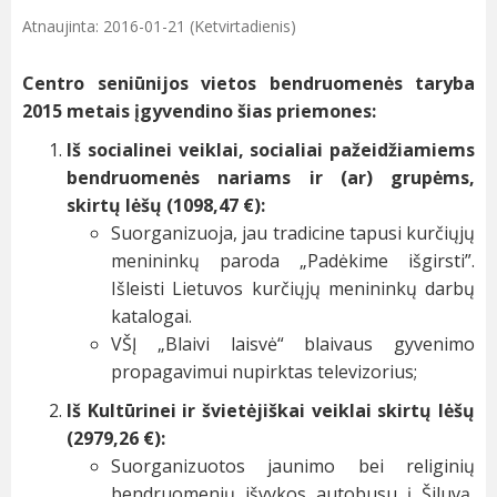
Atnaujinta: 2016-01-21 (Ketvirtadienis)
Centro seniūnijos vietos bendruomenės taryba
2015 metais įgyvendino šias priemones:
Iš socialinei veiklai, socialiai pažeidžiamiems
bendruomenės nariams ir (ar) grupėms,
skirtų lėšų (1098,47 €):
Suorganizuoja, jau tradicine tapusi kurčiųjų
menininkų paroda „Padėkime išgirsti”.
Išleisti Lietuvos kurčiųjų menininkų darbų
katalogai.
VŠĮ „Blaivi laisvė“ blaivaus gyvenimo
propagavimui nupirktas televizorius;
Iš Kultūrinei ir švietėjiškai veiklai skirtų lėšų
(2979,26 €):
Suorganizuotos jaunimo bei religinių
bendruomenių išvykos autobusu į Šiluvą,