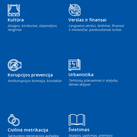
Kultūra
Verslas ir finansai
Įstaigos, konkursai, stipendijos,
Lengvatos verslui, leidimai, finansai
renginiai
ir mokesčiai, parduodamas turtas
Urbanistika
Korupcijos prevencija
Teritorijų planavimas ir statyba,
Antikorupcijos komisija, kontaktai
žemės sklypai
Švietimas
Civilinė metrikacija
Įstaigos, ugdymas, premijos
Santuokos registracijos apžvalga,