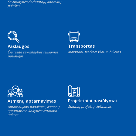
Savivaldybės darbuotojų kontaktų
paieška
Transportas
Paslaugos
Maršrutai, tvarkaraščiai, e. bilietas
Čia rasite savivaldybės teikiamas
paslaugas
Projektiniai pasiūlymai
Asmenų aptarnavimas
Statinių projektų viešinimas
Aptarnaujami padaliniai, asmenų
aptarnavimo kokybės vertinimo
anketa