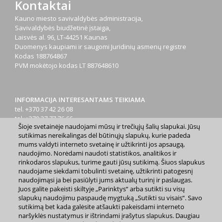
Kontaktai
Kauno miesto savivaldybės administracija,
Savivaldybės biudžetinė įstaiga,
Laisvės al. 96, LT-44251 Kaunas
Duomenys kaupiami ir saugomi Juridinių asmenų registre
Kodas
188764867
PVM mokėtojo kodas
LT 887648610
INFORMACIJA INTERESANTAMS TEIKIAMA
tel. +370 37 42 26 08
tel. +370 37 77 76 66
Šioje svetainėje naudojami mūsų ir trečiųjų šalių slapukai. Jūsų
tel. +370 660 07000
sutikimas nereikalingas dėl būtinųjų slapukų, kurie padeda
el. p.
info@kaunas.lt
mums valdyti interneto svetainę ir užtikrinti jos apsaugą,
naudojimo. Norėdami naudoti statistikos, analitikos ir
rinkodaros slapukus, turime gauti jūsų sutikimą. Šiuos slapukus
naudojame siekdami tobulinti svetainę, užtikrinti patogesnį
naudojimąsi ja bei pasiūlyti jums aktualų turinį ir paslaugas.
Juos galite pakeisti skiltyje „Parinktys“ arba sutikti su visų
slapukų naudojimu paspaudę mygtuką „Sutikti su visais“. Savo
2023 m. Kauno miesto savivaldybė. Kopijuoti ir platinti
sutikimą bet kada galėsite atšaukti pakeisdami interneto
www.kaunas.lt skelbiamą informaciją be autorių sutikimo draudžiama.
|
Svetainės žemėlapis »
naršyklės nustatymus ir ištrindami įrašytus slapukus. Daugiau