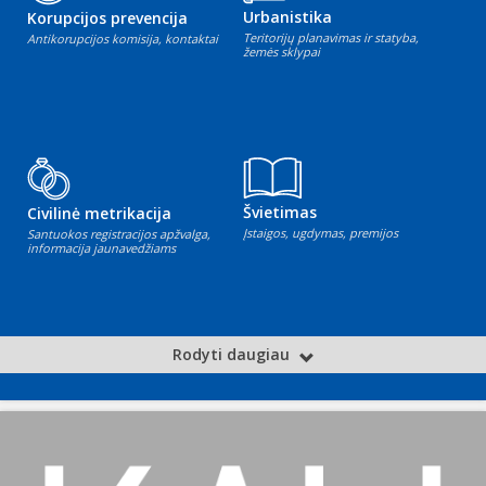
Urbanistika
Korupcijos prevencija
Teritorijų planavimas ir statyba,
Antikorupcijos komisija, kontaktai
žemės sklypai
Švietimas
Civilinė metrikacija
Įstaigos, ugdymas, premijos
Santuokos registracijos apžvalga,
informacija jaunavedžiams
Rodyti daugiau