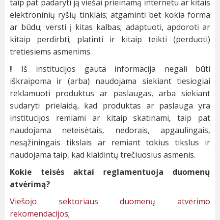
taip pat padaryti ją viešai prieinamą internetu ar kitais
elektroninių ryšių tinklais; atgaminti bet kokia forma
ar būdu; versti į kitas kalbas; adaptuoti, apdoroti ar
kitaip perdirbti; platinti ir kitaip teikti (perduoti)
tretiesiems asmenims.
!
Iš institucijos gauta informacija negali būti
iškraipoma ir (arba) naudojama siekiant tiesiogiai
reklamuoti produktus ar paslaugas, arba siekiant
sudaryti prielaidą, kad produktas ar paslauga yra
institucijos remiami ar kitaip skatinami, taip pat
naudojama neteisėtais, nedorais, apgaulingais,
nesąžiningais tikslais ar remiant tokius tikslus ir
naudojama taip, kad klaidintų trečiuosius asmenis.
Kokie teisės aktai reglamentuoja duomenų
atvėrimą?
Viešojo sektoriaus duomenų atvėrimo
rekomendacijos
;