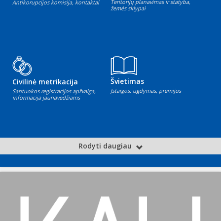
Teritorijų planavimas ir statyba,
Antikorupcijos komisija, kontaktai
žemės sklypai
Švietimas
Civilinė metrikacija
Įstaigos, ugdymas, premijos
Santuokos registracijos apžvalga,
informacija jaunavedžiams
Rodyti daugiau