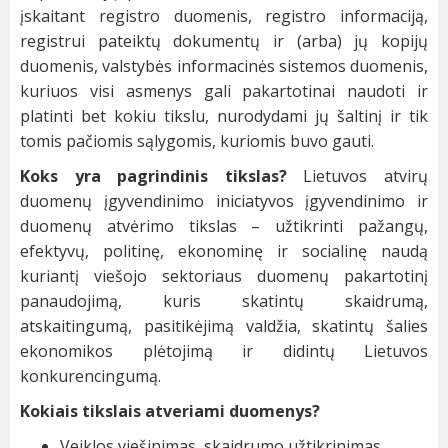
įskaitant registro duomenis, registro informaciją,
registrui pateiktų dokumentų ir (arba) jų kopijų
duomenis, valstybės informacinės sistemos duomenis,
kuriuos visi asmenys gali pakartotinai naudoti ir
platinti bet kokiu tikslu, nurodydami jų šaltinį ir tik
tomis pačiomis sąlygomis, kuriomis buvo gauti.
Koks yra pagrindinis tikslas?
Lietuvos atvirų
duomenų įgyvendinimo iniciatyvos įgyvendinimo ir
duomenų atvėrimo tikslas – užtikrinti pažangų,
efektyvų, politinę, ekonominę ir socialinę naudą
kuriantį viešojo sektoriaus duomenų pakartotinį
panaudojimą, kuris skatintų skaidrumą,
atskaitingumą, pasitikėjimą valdžia, skatintų šalies
ekonomikos plėtojimą ir didintų Lietuvos
konkurencingumą.
Kokiais tikslais atveriami duomenys?
Veiklos viešinimas, skaidrumo užtikrinimas,