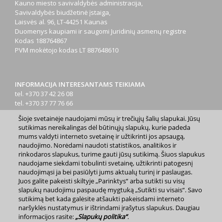
Kauno miesto savivaldybės administracija,
Savivaldybės biudžetinė įstaiga,
Laisvės al. 96, LT-44251 Kaunas
Duomenys kaupiami ir saugomi Juridinių asmenų registre
Kodas
188764867
PVM mokėtojo kodas
LT 887648610
INFORMACIJA INTERESANTAMS TEIKIAMA
tel. +370 37 42 26 08
tel. +370 37 77 76 66
tel. +370 660 07000
Šioje svetainėje naudojami mūsų ir trečiųjų šalių slapukai. Jūsų
el. p.
info@kaunas.lt
sutikimas nereikalingas dėl būtinųjų slapukų, kurie padeda
mums valdyti interneto svetainę ir užtikrinti jos apsaugą,
naudojimo. Norėdami naudoti statistikos, analitikos ir
rinkodaros slapukus, turime gauti jūsų sutikimą. Šiuos slapukus
naudojame siekdami tobulinti svetainę, užtikrinti patogesnį
naudojimąsi ja bei pasiūlyti jums aktualų turinį ir paslaugas.
Juos galite pakeisti skiltyje „Parinktys“ arba sutikti su visų
2023 m. Kauno miesto savivaldybė. Kopijuoti ir platinti
slapukų naudojimu paspaudę mygtuką „Sutikti su visais“. Savo
www.kaunas.lt skelbiamą informaciją be autorių sutikimo draudžiama.
sutikimą bet kada galėsite atšaukti pakeisdami interneto
|
Svetainės žemėlapis »
naršyklės nustatymus ir ištrindami įrašytus slapukus. Daugiau
informacijos rasite:
„Slapukų politika“
.