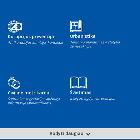
Urbanistika
Korupcijos prevencija
Teritorijų planavimas ir statyba,
Antikorupcijos komisija, kontaktai
žemės sklypai
Švietimas
Civilinė metrikacija
Įstaigos, ugdymas, premijos
Santuokos registracijos apžvalga,
informacija jaunavedžiams
Rodyti daugiau