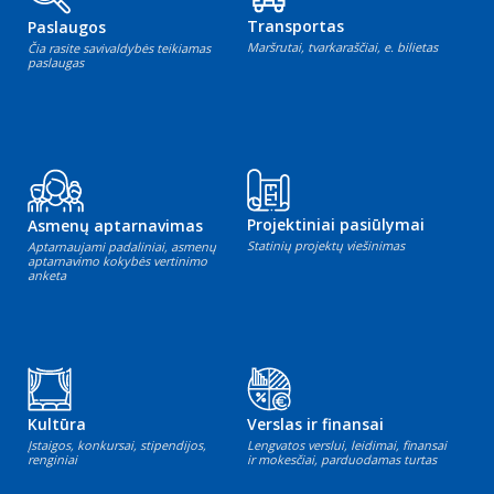
Transportas
Paslaugos
Maršrutai, tvarkaraščiai, e. bilietas
Čia rasite savivaldybės teikiamas
paslaugas
Projektiniai pasiūlymai
Asmenų aptarnavimas
Statinių projektų viešinimas
Aptarnaujami padaliniai, asmenų
aptarnavimo kokybės vertinimo
anketa
Kultūra
Verslas ir finansai
Įstaigos, konkursai, stipendijos,
Lengvatos verslui, leidimai, finansai
renginiai
ir mokesčiai, parduodamas turtas