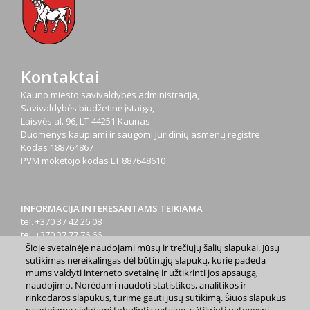
Kontaktai
Kauno miesto savivaldybės administracija,
Savivaldybės biudžetinė įstaiga,
Laisvės al. 96, LT-44251 Kaunas
Duomenys kaupiami ir saugomi Juridinių asmenų registre
Kodas
188764867
PVM mokėtojo kodas
LT 887648610
INFORMACIJA INTERESANTAMS TEIKIAMA
tel. +370 37 42 26 08
tel. +370 37 77 76 66
Šioje svetainėje naudojami mūsų ir trečiųjų šalių slapukai. Jūsų
tel. +370 660 07000
sutikimas nereikalingas dėl būtinųjų slapukų, kurie padeda
el. p.
info@kaunas.lt
mums valdyti interneto svetainę ir užtikrinti jos apsaugą,
naudojimo. Norėdami naudoti statistikos, analitikos ir
rinkodaros slapukus, turime gauti jūsų sutikimą. Šiuos slapukus