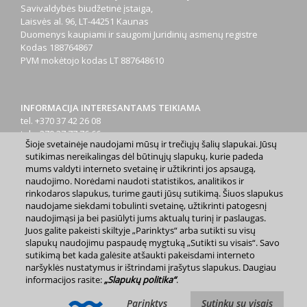
Savivaldybės biudžetinė įstaiga,
Laisvės al. 96, LT-44251 Kaunas
Duomenys kaupiami ir saugomi Juridinių asmenų registre
Kodas
188764867
PVM mokėtojo kodas
LT 887648610
INFORMACIJA INTERESANTAMS TEIKIAMA
tel. +370 37 42 26 08
tel. +370 37 77 76 66
Šioje svetainėje naudojami mūsų ir trečiųjų šalių slapukai. Jūsų
tel. +370 660 07000
sutikimas nereikalingas dėl būtinųjų slapukų, kurie padeda
el. p.
info@kaunas.lt
mums valdyti interneto svetainę ir užtikrinti jos apsaugą,
naudojimo. Norėdami naudoti statistikos, analitikos ir
rinkodaros slapukus, turime gauti jūsų sutikimą. Šiuos slapukus
naudojame siekdami tobulinti svetainę, užtikrinti patogesnį
naudojimąsi ja bei pasiūlyti jums aktualų turinį ir paslaugas.
Juos galite pakeisti skiltyje „Parinktys“ arba sutikti su visų
slapukų naudojimu paspaudę mygtuką „Sutikti su visais“. Savo
2023 m. Kauno miesto savivaldybė. Kopijuoti ir platinti
sutikimą bet kada galėsite atšaukti pakeisdami interneto
www.kaunas.lt skelbiamą informaciją be autorių sutikimo draudžiama.
naršyklės nustatymus ir ištrindami įrašytus slapukus. Daugiau
|
Svetainės žemėlapis »
informacijos rasite:
„Slapukų politika“
.
Parinktys
Sutinku su visais