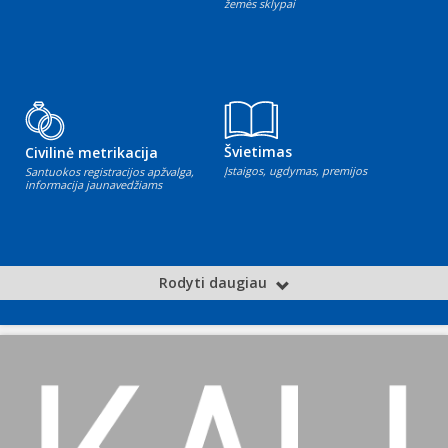
žemės sklypai
Švietimas
Civilinė metrikacija
Įstaigos, ugdymas, premijos
Santuokos registracijos apžvalga,
informacija jaunavedžiams
Rodyti daugiau