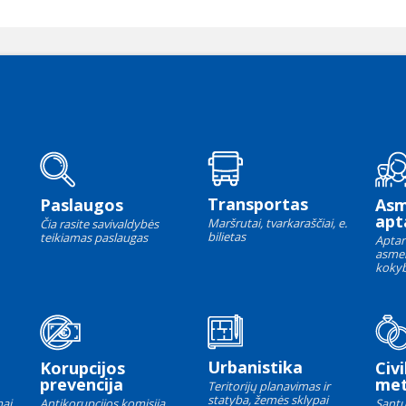
Transportas
Paslaugos
As
apt
Maršrutai, tvarkaraščiai, e.
Čia rasite savivaldybės
bilietas
teikiamas paslaugas
Aptar
asme
kokyb
Urbanistika
Korupcijos
Civi
prevencija
met
Teritorijų planavimas ir
statyba, žemės sklypai
ai,
Antikorupcijos komisija,
Santu