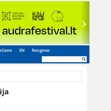
Next
ečiams
EN
Renginiai
Paieškos
forma
ija