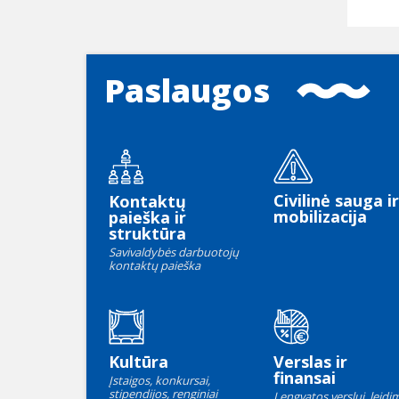
Paslaugos
Civilinė sauga ir
Kontaktų
mobilizacija
paieška ir
struktūra
Savivaldybės darbuotojų
kontaktų paieška
Kultūra
Verslas ir
finansai
Įstaigos, konkursai,
stipendijos, renginiai
Lengvatos verslui, leidim