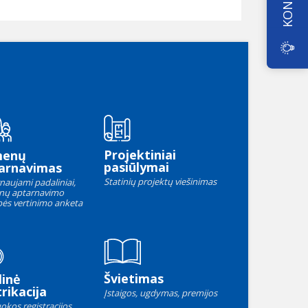
Projektiniai
menų
pasiūlymai
arnavimas
Statinių projektų viešinimas
naujami padaliniai,
nų aptarnavimo
ės vertinimo anketa
Švietimas
linė
rikacija
Įstaigos, ugdymas, premijos
okos registracijos