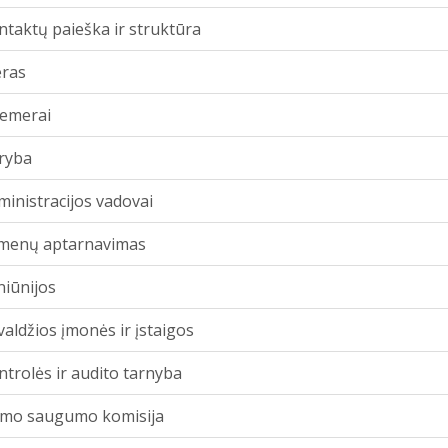
ntaktų paieška ir struktūra
ras
cemerai
ryba
ministracijos vadovai
menų aptarnavimas
niūnijos
aldžios įmonės ir įstaigos
ntrolės ir audito tarnyba
smo saugumo komisija