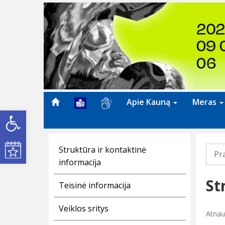
Previous
Apie Kauną
Meras
Open toolbar
Kultūros renginiai
Struktūra ir kontaktinė
Pr
informacija
St
Teisinė informacija
Veiklos sritys
Atnau