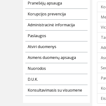
Pranešėjų apsauga
Ko
Korupcijos prevencija
Me
Administracinė informacija
Vi
Paslaugos
Ta
Atviri duomenys
Ad
Asmens duomenų apsauga
As
Se
Nuorodos
Pav
D.U.K.
Ko
Konsultavimasis su visuomene
Ei