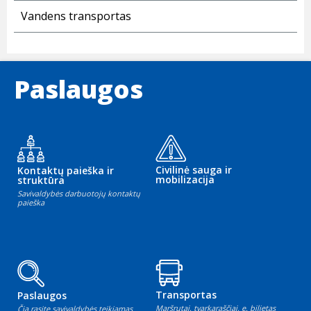
Vandens transportas
Paslaugos
Civilinė sauga ir
Kontaktų paieška ir
mobilizacija
struktūra
Savivaldybės darbuotojų kontaktų
paieška
Transportas
Paslaugos
Maršrutai, tvarkaraščiai, e. bilietas
Čia rasite savivaldybės teikiamas