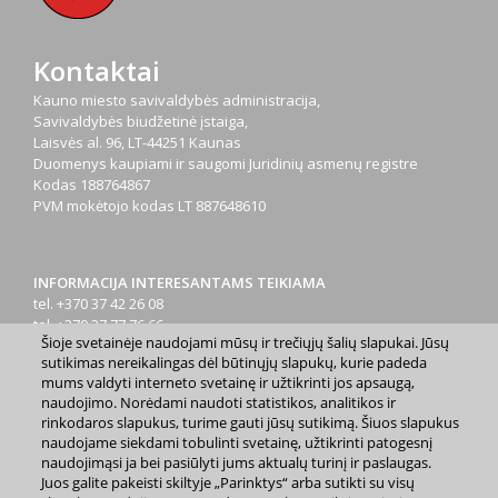
Kontaktai
Kauno miesto savivaldybės administracija,
Savivaldybės biudžetinė įstaiga,
Laisvės al. 96, LT-44251 Kaunas
Duomenys kaupiami ir saugomi Juridinių asmenų registre
Kodas
188764867
PVM mokėtojo kodas
LT 887648610
INFORMACIJA INTERESANTAMS TEIKIAMA
tel. +370 37 42 26 08
tel. +370 37 77 76 66
Šioje svetainėje naudojami mūsų ir trečiųjų šalių slapukai. Jūsų
tel. +370 660 07000
sutikimas nereikalingas dėl būtinųjų slapukų, kurie padeda
el. p.
info@kaunas.lt
mums valdyti interneto svetainę ir užtikrinti jos apsaugą,
naudojimo. Norėdami naudoti statistikos, analitikos ir
rinkodaros slapukus, turime gauti jūsų sutikimą. Šiuos slapukus
naudojame siekdami tobulinti svetainę, užtikrinti patogesnį
naudojimąsi ja bei pasiūlyti jums aktualų turinį ir paslaugas.
Juos galite pakeisti skiltyje „Parinktys“ arba sutikti su visų