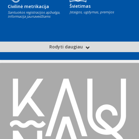
Švietimas
Civilinė metrikacija
Įstaigos, ugdymas, premijos
Santuokos registracijos apžvalga,
informacija jaunavedžiams
Rodyti daugiau