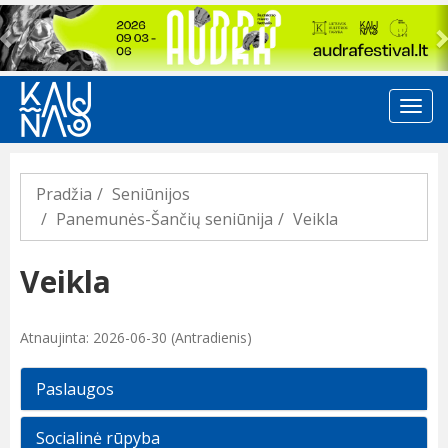
Previous
Pradžia
Seniūnijos
Panemunės-Šančių seniūnija
Veikla
Veikla
Atnaujinta: 2026-06-30 (Antradienis)
Paslaugos
Socialinė rūpyba