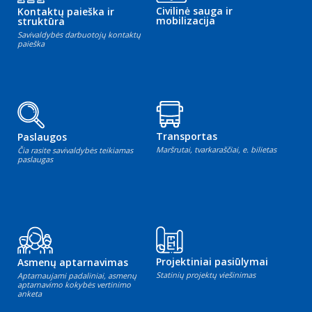
Civilinė sauga ir
Kontaktų paieška ir
mobilizacija
struktūra
Savivaldybės darbuotojų kontaktų
paieška
Transportas
Paslaugos
Maršrutai, tvarkaraščiai, e. bilietas
Čia rasite savivaldybės teikiamas
paslaugas
Projektiniai pasiūlymai
Asmenų aptarnavimas
Statinių projektų viešinimas
Aptarnaujami padaliniai, asmenų
aptarnavimo kokybės vertinimo
anketa