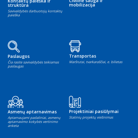
Civilinė sauga ir
Kontaktų paieška ir
mobilizacija
struktūra
Savivaldybės darbuotojų kontaktų
paieška
Transportas
Paslaugos
Maršrutai, tvarkaraščiai, e. bilietas
Čia rasite savivaldybės teikiamas
paslaugas
Projektiniai pasiūlymai
Asmenų aptarnavimas
Statinių projektų viešinimas
Aptarnaujami padaliniai, asmenų
aptarnavimo kokybės vertinimo
anketa