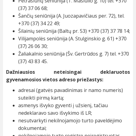
Petrašiūnų seniūnija (T. Masiulio g. 10) tel. +370
(37) 37 06 68;
Šančių seniūnija (A. Juozapavičiaus per. 72), tel.
+370 (37) 34 22 49;
Šilainių seniūnija (Baltų pr. 53) +370 (37) 37 78 14;
Vilijampolės seniūnija (A. Stulginskio g. 61) +370
(37) 26 06 30;
Žaliakalnio seniūnija (Šv. Gertrūdos g. 7) tel. +370
(37) 43 83 45.
Dažniausios neteisingai deklaruotos
gyvenamosios vietos adreso priežastys:
adresai (gatvės pavadinimas ir namo numeris)
suteikti pirmą kartą;
asmenys išvyko gyventi į užsienį, tačiau
nedeklaravo savo išvykimo iš LR;
nesutvarkyti nekilnojamojo turto paveldėjimo
dokumentai;
nekilnojamojo turto registre neįregistruotas