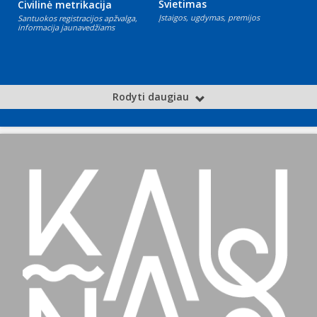
Švietimas
Civilinė metrikacija
Įstaigos, ugdymas, premijos
Santuokos registracijos apžvalga,
informacija jaunavedžiams
Rodyti daugiau