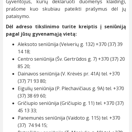
Gyventojus, kurių deklaruoti duomenys klaidingi,
prašome kuo skubiau pateikti prašymus dėl jų
pataisymo.
Dėl adreso tikslinimo turite kreiptis į seniūniją
pagal jūsų gyvenamąją vietą:
Aleksoto seniūnija (Veiverių g. 132) +370 (37) 39
14 18;
Centro seniūnija (Šv. Gertrūdos g. 7) +370 (37) 20
85 20;
Dainavos seniūnija (V. Krėvės pr. 41A) tel. +370
(37) 71 93 80;
Eigulių seniūnija (P. Plechavičiaus g. 9A) tel. +370
(37) 38 69 60;
Gričiupio seniūnija (Gričiupio g. 11) tel. +370 (37)
45 13 33;
Panemunės seniūnija (Vaidoto g. 115) tel. +370
(37) 74 94 15;