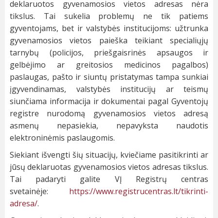
deklaruotos gyvenamosios vietos adresas nėra
tikslus. Tai sukelia problemų ne tik patiems
gyventojams, bet ir valstybės institucijoms: užtrunka
gyvenamosios vietos paieška teikiant specialiųjų
tarnybų (policijos, priešgaisrinės apsaugos ir
gelbėjimo ar greitosios medicinos pagalbos)
paslaugas, pašto ir siuntų pristatymas tampa sunkiai
įgyvendinamas, valstybės institucijų ar teismų
siunčiama informacija ir dokumentai pagal Gyventojų
registre nurodomą gyvenamosios vietos adresą
asmenų nepasiekia, nepavyksta naudotis
elektroninėmis paslaugomis.
Siekiant išvengti šių situacijų, kviečiame pasitikrinti ar
jūsų deklaruotas gyvenamosios vietos adresas tikslus.
Tai padaryti galite VĮ Registrų centras
svetainėje:
https://www.registrucentras.lt/tikrinti-
adresa/
.