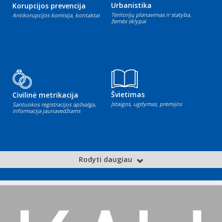
Urbanistika
Korupcijos prevencija
Teritorijų planavimas ir statyba,
Antikorupcijos komisija, kontaktai
žemės sklypai
Švietimas
Civilinė metrikacija
Įstaigos, ugdymas, premijos
Santuokos registracijos apžvalga,
informacija jaunavedžiams
Rodyti daugiau