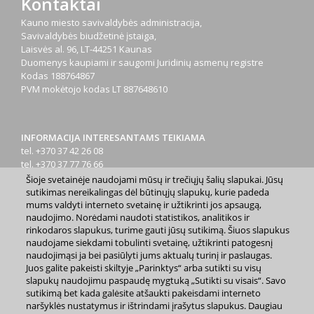
Kontaktai
Kauno miesto savivaldybės administracija,
Savivaldybės biudžetinė įstaiga,
Laisvės al. 96, LT-44251 Kaunas
Duomenys kaupiami ir saugomi Juridinių asmenų registre
Kodas
188764867
PVM mokėtojo kodas
LT 887648610
INFORMACIJA INTERESANTAMS TEIKIAMA
tel. +370 37 42 26 08
tel. +370 37 77 76 66
tel. +370 660 07000
Šioje svetainėje naudojami mūsų ir trečiųjų šalių slapukai. Jūsų
el. p.
info@kaunas.lt
sutikimas nereikalingas dėl būtinųjų slapukų, kurie padeda
mums valdyti interneto svetainę ir užtikrinti jos apsaugą,
naudojimo. Norėdami naudoti statistikos, analitikos ir
rinkodaros slapukus, turime gauti jūsų sutikimą. Šiuos slapukus
naudojame siekdami tobulinti svetainę, užtikrinti patogesnį
naudojimąsi ja bei pasiūlyti jums aktualų turinį ir paslaugas.
Juos galite pakeisti skiltyje „Parinktys“ arba sutikti su visų
2023 m. Kauno miesto savivaldybė. Kopijuoti ir platinti
slapukų naudojimu paspaudę mygtuką „Sutikti su visais“. Savo
www.kaunas.lt skelbiamą informaciją be autorių sutikimo draudžiama.
sutikimą bet kada galėsite atšaukti pakeisdami interneto
|
Svetainės žemėlapis »
naršyklės nustatymus ir ištrindami įrašytus slapukus. Daugiau