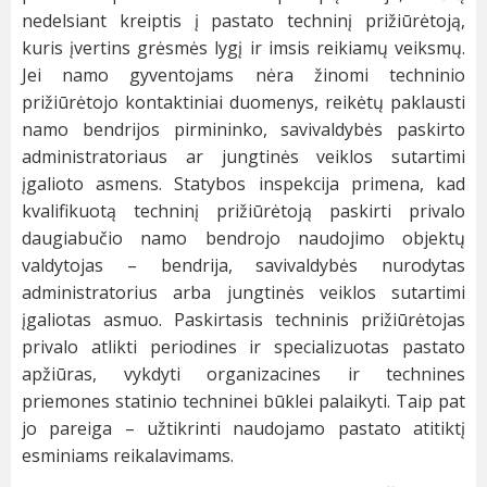
nedelsiant kreiptis į pastato techninį prižiūrėtoją,
kuris įvertins grėsmės lygį ir imsis reikiamų veiksmų.
Jei namo gyventojams nėra žinomi techninio
prižiūrėtojo kontaktiniai duomenys, reikėtų paklausti
namo bendrijos pirmininko, savivaldybės paskirto
administratoriaus ar jungtinės veiklos sutartimi
įgalioto asmens. Statybos inspekcija primena, kad
kvalifikuotą techninį prižiūrėtoją paskirti privalo
daugiabučio namo bendrojo naudojimo objektų
valdytojas – bendrija, savivaldybės nurodytas
administratorius arba jungtinės veiklos sutartimi
įgaliotas asmuo. Paskirtasis techninis prižiūrėtojas
privalo atlikti periodines ir specializuotas pastato
apžiūras, vykdyti organizacines ir technines
priemones statinio techninei būklei palaikyti. Taip pat
jo pareiga – užtikrinti naudojamo pastato atitiktį
esminiams reikalavimams.