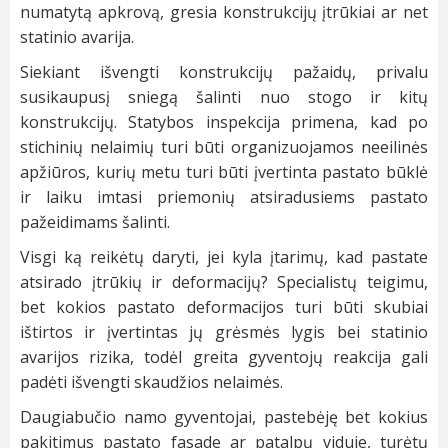
numatytą apkrovą, gresia konstrukcijų įtrūkiai ar net
statinio avarija.
Siekiant išvengti konstrukcijų pažaidų, privalu
susikaupusį sniegą šalinti nuo stogo ir kitų
konstrukcijų. Statybos inspekcija primena, kad po
stichinių nelaimių turi būti organizuojamos neeilinės
apžiūros, kurių metu turi būti įvertinta pastato būklė
ir laiku imtasi priemonių atsiradusiems pastato
pažeidimams šalinti.
Visgi ką reikėtų daryti, jei kyla įtarimų, kad pastate
atsirado įtrūkių ir deformacijų? Specialistų teigimu,
bet kokios pastato deformacijos turi būti skubiai
ištirtos ir įvertintas jų grėsmės lygis bei statinio
avarijos rizika, todėl greita gyventojų reakcija gali
padėti išvengti skaudžios nelaimės.
Daugiabučio namo gyventojai, pastebėję bet kokius
pakitimus pastato fasade ar patalpų viduje, turėtų