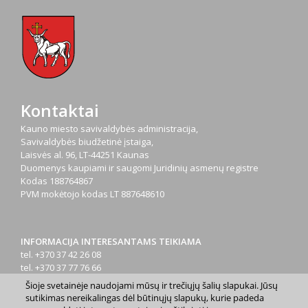
Kontaktai
Kauno miesto savivaldybės administracija,
Savivaldybės biudžetinė įstaiga,
Laisvės al. 96, LT-44251 Kaunas
Duomenys kaupiami ir saugomi Juridinių asmenų registre
Kodas
188764867
PVM mokėtojo kodas
LT 887648610
INFORMACIJA INTERESANTAMS TEIKIAMA
tel. +370 37 42 26 08
tel. +370 37 77 76 66
tel. +370 660 07000
Šioje svetainėje naudojami mūsų ir trečiųjų šalių slapukai. Jūsų
el. p.
info@kaunas.lt
sutikimas nereikalingas dėl būtinųjų slapukų, kurie padeda