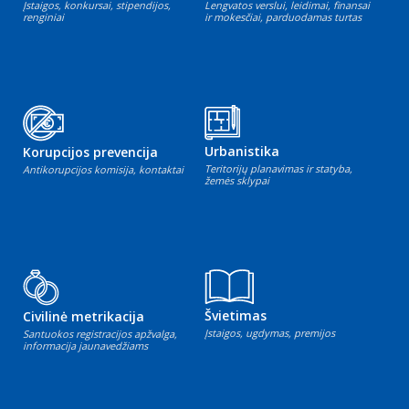
Įstaigos, konkursai, stipendijos,
Lengvatos verslui, leidimai, finansai
renginiai
ir mokesčiai, parduodamas turtas
Urbanistika
Korupcijos prevencija
Teritorijų planavimas ir statyba,
Antikorupcijos komisija, kontaktai
žemės sklypai
Švietimas
Civilinė metrikacija
Įstaigos, ugdymas, premijos
Santuokos registracijos apžvalga,
informacija jaunavedžiams