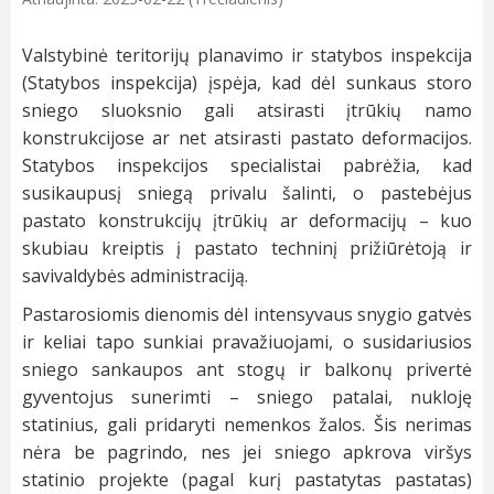
Valstybinė teritorijų planavimo ir statybos inspekcija
(Statybos inspekcija) įspėja, kad dėl sunkaus storo
sniego sluoksnio gali atsirasti įtrūkių namo
konstrukcijose ar net atsirasti pastato deformacijos.
Statybos inspekcijos specialistai pabrėžia, kad
susikaupusį sniegą privalu šalinti, o pastebėjus
pastato konstrukcijų įtrūkių ar deformacijų – kuo
skubiau kreiptis į pastato techninį prižiūrėtoją ir
savivaldybės administraciją.
Pastarosiomis dienomis dėl intensyvaus snygio gatvės
ir keliai tapo sunkiai pravažiuojami, o susidariusios
sniego sankaupos ant stogų ir balkonų privertė
gyventojus sunerimti – sniego patalai, nukloję
statinius, gali pridaryti nemenkos žalos. Šis nerimas
nėra be pagrindo, nes jei sniego apkrova viršys
statinio projekte (pagal kurį pastatytas pastatas)