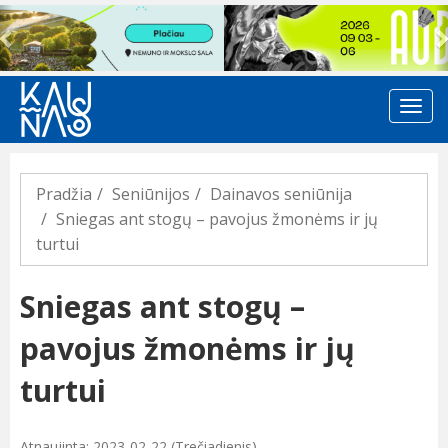
Previous
Pradžia
Seniūnijos
Dainavos seniūnija
Sniegas ant stogų – pavojus žmonėms ir jų
turtui
Sniegas ant stogų –
pavojus žmonėms ir jų
turtui
Atnaujinta: 2023-02-22 (Trečiadienis)