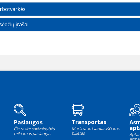
rbotvarkės
sėdžių įrašai
Transportas
Paslaugos
As
apt
Maršrutai, tvarkaraščiai, e.
Čia rasite savivaldybės
bilietas
teikiamas paslaugas
Aptar
asme