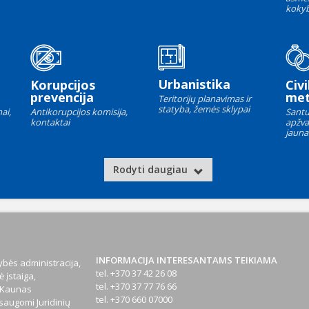
kokyb
Urbanistika
Korupcijos
Civi
prevencija
met
Teritorijų planavimas ir
statyba, žemės sklypai
ai,
Antikorupcijos komisija,
Santu
kontaktai
apžva
jauna
Rodyti daugiau
INFORMACIJA INTERESANTAMS TEIKIAMA
bės administracija,
tel. +370 37 42 26 08
 įstaiga,
tel. +370 37 77 76 66
1 Kaunas
tel. +370 660 07000
augomi Juridinių