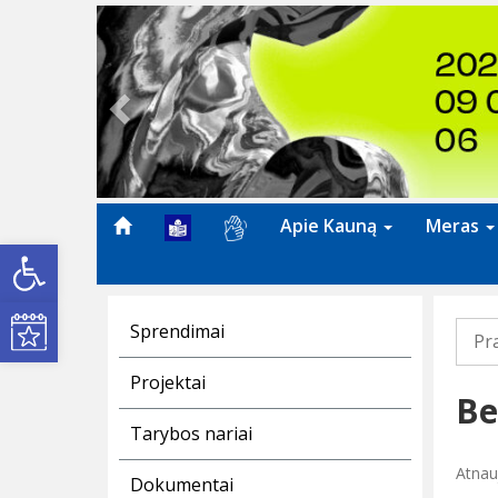
Previous
Apie Kauną
Meras
Open toolbar
Kultūros renginiai
Sprendimai
Pr
Projektai
Be
Tarybos nariai
Atnau
Dokumentai