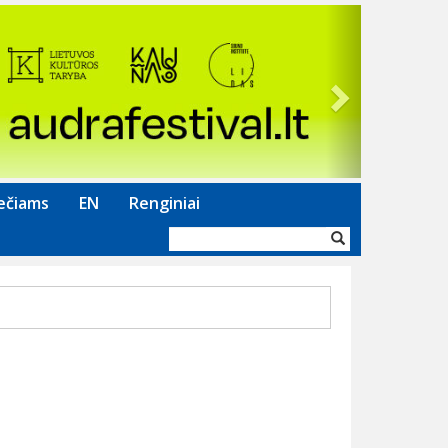
Next
ečiams
EN
Renginiai
Paieškos
forma