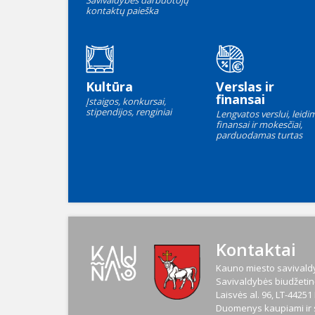
Savivaldybės darbuotojų
kontaktų paieška
Kultūra
Verslas ir
finansai
Įstaigos, konkursai,
stipendijos, renginiai
Lengvatos verslui, leidim
finansai ir mokesčiai,
parduodamas turtas
Kontaktai
Kauno miesto savivaldy
Savivaldybės biudžetinė
Laisvės al. 96, LT-4425
Duomenys kaupiami ir s