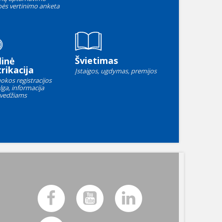
ės vertinimo anketa
Švietimas
linė
rikacija
Įstaigos, ugdymas, premijos
okos registracijos
lga, informacija
vedžiams