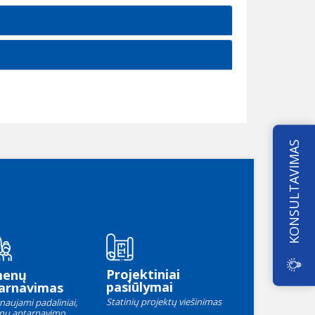
KONSULTAVIMAS
Projektiniai
menų
pasiūlymai
arnavimas
Statinių projektų viešinimas
naujami padaliniai,
nų aptarnavimo