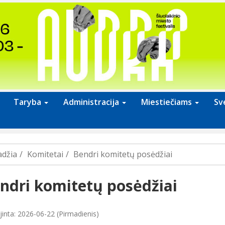
Taryba
Administracija
Miestiečiams
Sv
adžia
Komitetai
Bendri komitetų posėdžiai
ndri komitetų posėdžiai
jinta: 2026-06-22 (Pirmadienis)