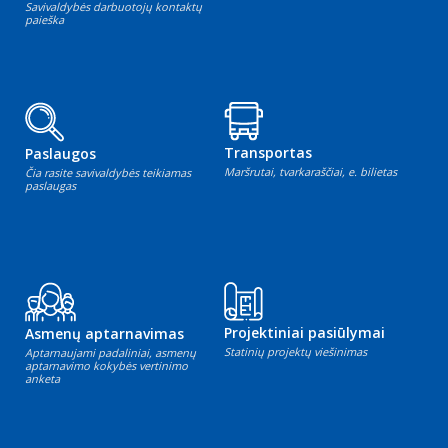
Savivaldybės darbuotojų kontaktų
paieška
Transportas
Paslaugos
Maršrutai, tvarkaraščiai, e. bilietas
Čia rasite savivaldybės teikiamas
paslaugas
Projektiniai pasiūlymai
Asmenų aptarnavimas
Statinių projektų viešinimas
Aptarnaujami padaliniai, asmenų
aptarnavimo kokybės vertinimo
anketa