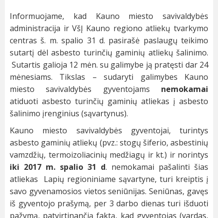
Informuojame, kad Kauno miesto savivaldybės
administracija ir VšĮ Kauno regiono atliekų tvarkymo
centras š. m. spalio 31 d. pasirašė paslaugų teikimo
sutartį dėl asbesto turinčių gaminių atliekų šalinimo.
Sutartis galioja 12 mėn. su galimybe ją pratęsti dar 24
mėnesiams. Tikslas – sudaryti galimybes Kauno
miesto savivaldybės gyventojams
nemokamai
atiduoti asbesto turinčių gaminių atliekas į asbesto
šalinimo įrenginius (sąvartynus).
Kauno miesto savivaldybės gyventojai, turintys
asbesto gaminių atliekų (pvz.: stogų šiferio, asbestinių
vamzdžių, termoizoliacinių medžiagų ir kt.) ir norintys
iki 2017 m. spalio 31 d
. nemokamai pašalinti šias
atliekas Lapių regioniniame sąvartyne, turi kreiptis į
savo gyvenamosios vietos seniūnijas. Seniūnas, gavęs
iš gyventojo prašymą, per 3 darbo dienas turi išduoti
pažymą, patvirtinančią faktą, kad gyventojas (vardas,