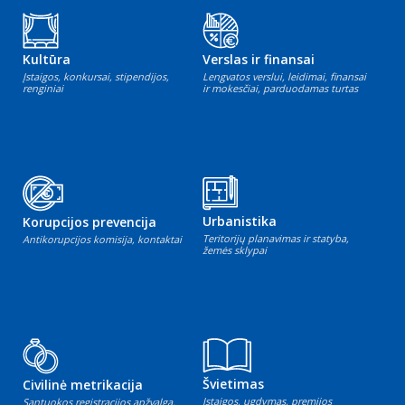
Kultūra
Verslas ir finansai
Įstaigos, konkursai, stipendijos,
Lengvatos verslui, leidimai, finansai
renginiai
ir mokesčiai, parduodamas turtas
Urbanistika
Korupcijos prevencija
Teritorijų planavimas ir statyba,
Antikorupcijos komisija, kontaktai
žemės sklypai
Švietimas
Civilinė metrikacija
Įstaigos, ugdymas, premijos
Santuokos registracijos apžvalga,