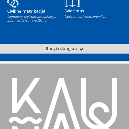
Švietimas
Civilinė metrikacija
Įstaigos, ugdymas, premijos
Santuokos registracijos apžvalga,
informacija jaunavedžiams
Rodyti daugiau