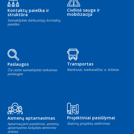
Civilinė sauga ir
Kontaktų paieška ir
mobilizacija
struktūra
Savivaldybės darbuotojų kontaktų
paieška
Transportas
Paslaugos
Maršrutai, tvarkaraščiai, e. bilietas
Čia rasite savivaldybės teikiamas
paslaugas
Projektiniai pasiūlymai
Asmenų aptarnavimas
Statinių projektų viešinimas
Aptarnaujami padaliniai, asmenų
aptarnavimo kokybės vertinimo
anketa