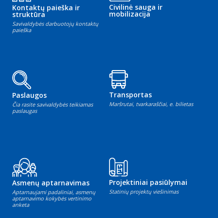
Civilinė sauga ir
Kontaktų paieška ir
mobilizacija
struktūra
Savivaldybės darbuotojų kontaktų
paieška
Transportas
Paslaugos
Maršrutai, tvarkaraščiai, e. bilietas
Čia rasite savivaldybės teikiamas
paslaugas
Projektiniai pasiūlymai
Asmenų aptarnavimas
Statinių projektų viešinimas
Aptarnaujami padaliniai, asmenų
aptarnavimo kokybės vertinimo
anketa