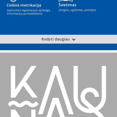
Švietimas
Civilinė metrikacija
Įstaigos, ugdymas, premijos
Santuokos registracijos apžvalga,
informacija jaunavedžiams
Rodyti daugiau