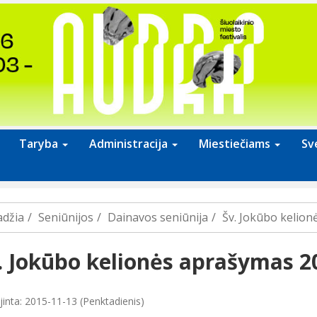
Taryba
Administracija
Miestiečiams
Sv
adžia
Seniūnijos
Dainavos seniūnija
Šv. Jokūbo kelio
. Jokūbo kelionės aprašymas 2
jinta: 2015-11-13 (Penktadienis)