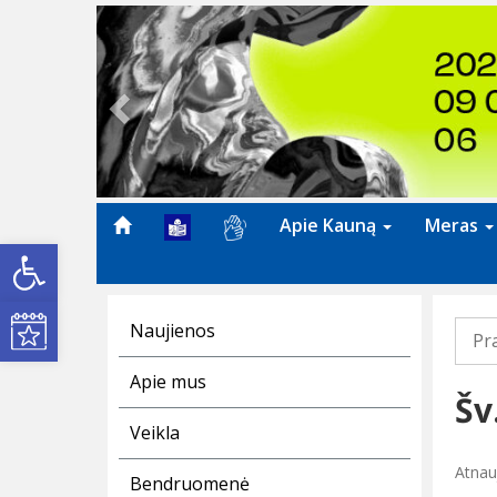
Previous
Apie Kauną
Meras
Open toolbar
Kultūros renginiai
Naujienos
Pr
Apie mus
Šv
Veikla
Atnau
Bendruomenė