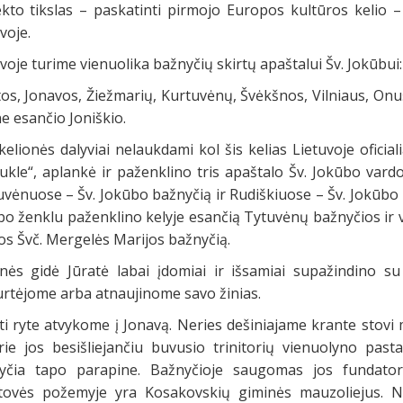
kto tikslas – paskatinti pirmojo Europos kultūros kelio – 
voje.
voje turime vienuolika bažnyčių skirtų apaštalui Šv. Jokūbui:
os, Jonavos, Žiežmarių, Kurtuvėnų, Švėkšnos, Vilniaus, Onuš
e esančio Joniškio.
kelionės dalyviai nelaukdami kol šis kelias Lietuvoje oficia
ukle“, aplankė ir paženklino tris apaštalo Šv. Jokūbo vard
vėnuose – Šv. Jokūbo bažnyčią ir Rudiškiuose – Šv. Jokūbo ir
bo ženklu paženklino kelyje esančią Tytuvėnų bažnyčios ir v
os Švč. Mergelės Marijos bažnyčią.
onės gidė Jūratė labai įdomiai ir išsamiai supažindino su 
urtėjome arba atnaujinome savo žinias.
ti ryte atvykome į Jonavą. Neries dešiniajame krante stov
rie jos besišliejančiu buvusio trinitorių vienuolyno past
yčia tapo parapine. Bažnyčioje saugomas jos fundatori
tovės požemyje yra Kosakovskių giminės mauzoliejus. N