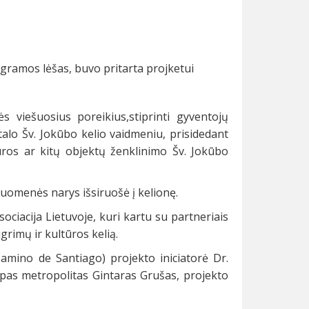
ramos lėšas, buvo pritarta projketui
 viešuosius poreikius,stiprinti gyventojų
talo Šv. Jokūbo kelio vaidmeniu, prisidedant
ūros ar kitų objektų ženklinimo Šv. Jokūbo
ruomenės narys išsiruošė į kelionę.
ociacija Lietuvoje, kuri kartu su partneriais
grimų ir kultūros kelią.
Camino de Santiago) projekto iniciatorė Dr.
upas metropolitas Gintaras Grušas, projekto