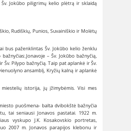
Šv. Jokūbo piligrimų kelio plėtrą ir sklaidą
kio, Rudiškių, Punios, Suvainiškio ir Molėtų
liai bus paženklintas Šv. Jokūbo kelio ženklu
o bažnyčias:.Jonavoje – Šv. Jokūbo bažnyčią,
 Šv. Pilypo bažnyčią. Taip pat aplankė ir Šv.
ienuolyno ansamblį, Kryžių kalną ir aplankė
miestelių istorija, jų įžimybėmis. Visi mes
i miesto puošmena- balta dvibokštė bažnyčia
atu, tai seniausi Jonavos pastatai. 1922 m.
aus vyskupo J.K. Kosakovskio portretas,
uo 2007 m. Jonavos parapijos klebonu ir