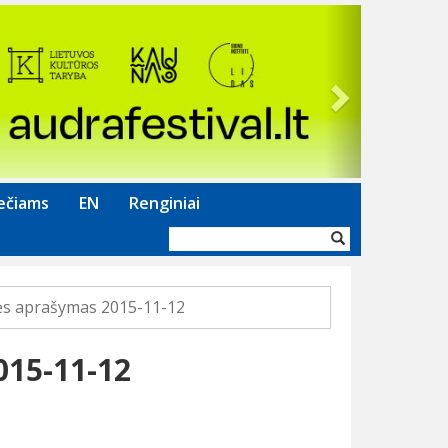
Next
ečiams
EN
Renginiai
Paieškos
forma
nės aprašymas 2015-11-12
015-11-12