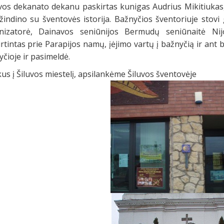
os dekanato dekanu paskirtas kunigas Audrius Mikitiukas, ku
žindino su šventovės istorija. Bažnyčios šventoriuje stovi
nizatorė, Dainavos seniūnijos Bermudų seniūnaitė Nijo
irtintas prie Parapijos namų, įėjimo vartų į bažnyčią ir ant 
čioje ir pasimeldė.
us į Šiluvos miestelį, apsilankėme Šiluvos šventovėje