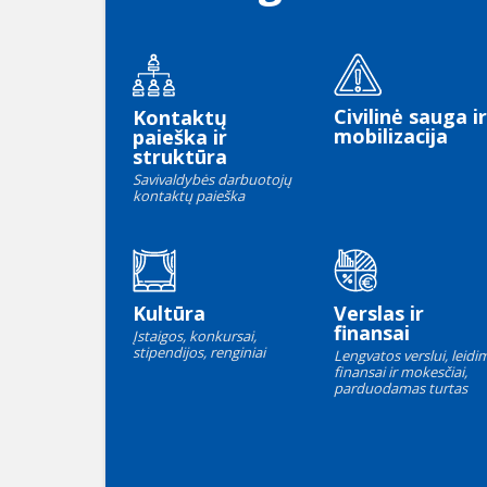
Civilinė sauga ir
Kontaktų
mobilizacija
paieška ir
struktūra
Savivaldybės darbuotojų
kontaktų paieška
Kultūra
Verslas ir
finansai
Įstaigos, konkursai,
stipendijos, renginiai
Lengvatos verslui, leidim
finansai ir mokesčiai,
parduodamas turtas