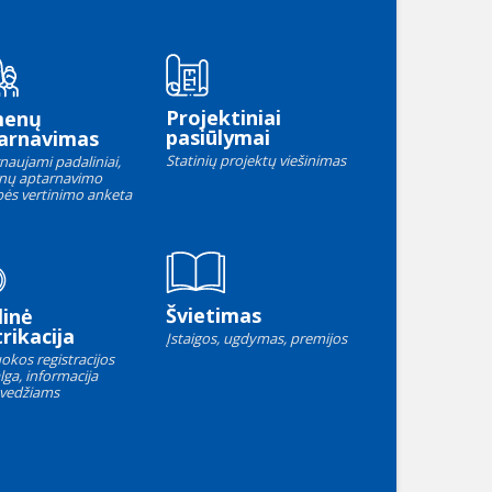
Projektiniai
menų
pasiūlymai
arnavimas
Statinių projektų viešinimas
naujami padaliniai,
nų aptarnavimo
ės vertinimo anketa
Švietimas
linė
rikacija
Įstaigos, ugdymas, premijos
okos registracijos
lga, informacija
vedžiams