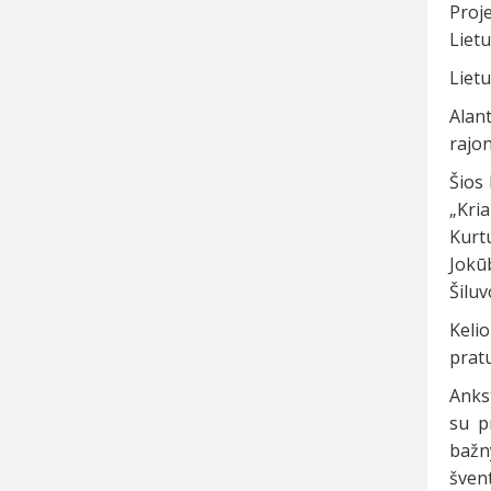
Proje
Lietu
Lietu
Alant
rajon
Šios 
„Kria
Kurtu
Jokū
Šiluv
Keli
prat
Anks
su p
bažn
šven