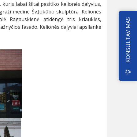
ris labai šiltai pasitiko kelionės dalyvius,
 graži medinė Šv.Jokūbo skulptūra. Kelionės
lė Ragauskienė atidengė tris kriaukles,
KONSULTAVIMAS
bažnyčios fasado. Kelionės dalyviai apsilankė