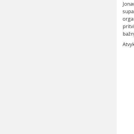
Jonav
supa
orga
pritv
bažny
Atvyk