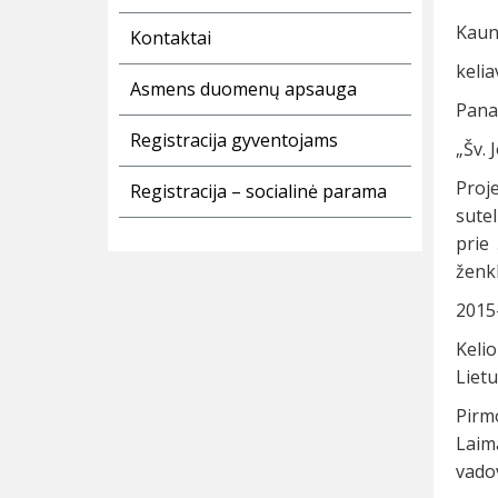
Kaun
Kontaktai
kelia
Asmens duomenų apsauga
Pana
Registracija gyventojams
„Šv. 
Proj
Registracija – socialinė parama
sutel
prie
ženkl
2015-
Kelio
Lietu
Pirm
Laim
vadov