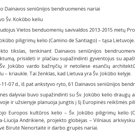
o Dainavos seniūnijos bendruomenės nariai
vo Šv. Kokūbo keliu
udojus Vietos benduomenių savivaldos 2013-2015 metų Prog
Jokūbo piligrimų kelio (Camino de Santiago) – tąsa Lietuvoje.
ekto tikslas, tenkinant Dainavos seniūnijos bendruomenės
ktumą, prisidėti ir plačiau supažindinti gyventojus su apaš
 Šv. Jokūbo vardo bažnyčių ir netoliese esančių architekt
u – kriaukle. Tai ženklas, kad Lietuva yra Šv. Jokūbo kelyje.
11-07 d., iš pat ankstyvo ryto, 61 Dainavos seniūnijos bend
nės dalyviai buvo supažindinti su Šv. Jokūbo kelio draugų as
voje ir užsienyje planuoja jungtis į šį Europinės reikšmės pili
ojo Europos kultūros kelio – Šv. Jokūbo piligrimų kelio (
a-Liucija Andrikienė, projekto globėjas – Vilniaus arkivysk
ė Birutė Nenortaitė ir darbo grupės nariai.