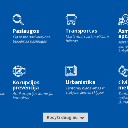
Transportas
Paslaugos
As
apt
Maršrutai, tvarkaraščiai, e.
Čia rasite savivaldybės
bilietas
teikiamas paslaugas
Aptar
asme
kokyb
Urbanistika
Korupcijos
Civi
prevencija
met
Teritorijų planavimas ir
statyba, žemės sklypai
ai,
Antikorupcijos komisija,
Santu
kontaktai
apžva
jauna
Rodyti daugiau