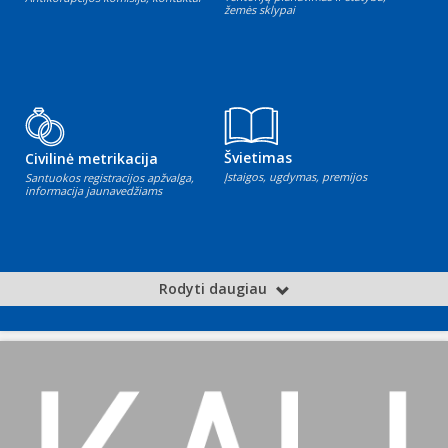
žemės sklypai
Švietimas
Civilinė metrikacija
Įstaigos, ugdymas, premijos
Santuokos registracijos apžvalga,
informacija jaunavedžiams
Rodyti daugiau