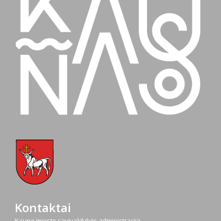
Kontaktai
Kauno miesto savivaldybės administracija,