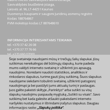
Savivaldybės biudžetinė įstaiga,
Laisvės al. 96, LT-44251 Kaunas
Duomenys kaupiami ir saugomi Juridinių asmenų registre
Kodas
188764867
PVM mokėtojo kodas
LT 887648610
INFORMACIJA INTERESANTAMS TEIKIAMA
tel. +370 37 42 26 08
tel. +370 37 77 76 66
tel. +370 660 07000
el. p.
info@kaunas.lt
Šioje svetainėje naudojami mūsų ir trečiųjų šalių slapukai. Jūsų
sutikimas nereikalingas dėl būtinųjų slapukų, kurie padeda
mums valdyti interneto svetainę ir užtikrinti jos apsaugą,
naudojimo. Norėdami naudoti statistikos, analitikos ir
rinkodaros slapukus, turime gauti jūsų sutikimą. Šiuos slapukus
naudojame siekdami tobulinti svetainę, užtikrinti patogesnį
naudojimąsi ja bei pasiūlyti jums aktualų turinį ir paslaugas.
2023 m. Kauno miesto savivaldybė. Kopijuoti ir platinti
Juos galite pakeisti skiltyje „Parinktys“ arba sutikti su visų
www.kaunas.lt skelbiamą informaciją be autorių sutikimo draudžiama.
slapukų naudojimu paspaudę mygtuką „Sutikti su visais“. Savo
|
Svetainės žemėlapis »
sutikimą bet kada galėsite atšaukti pakeisdami interneto
naršyklės nustatymus ir ištrindami įrašytus slapukus. Daugiau
informacijos rasite:
„Slapukų politika“
.