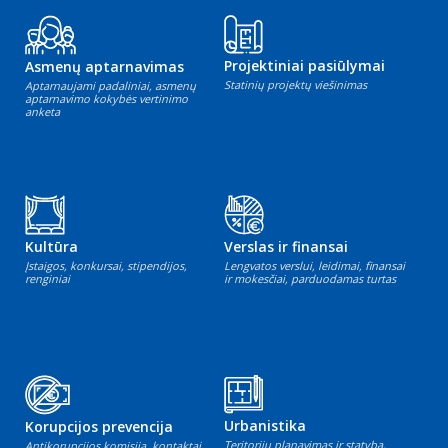
Projektiniai pasiūlymai
Asmenų aptarnavimas
Statinių projektų viešinimas
Aptarnaujami padaliniai, asmenų
aptarnavimo kokybės vertinimo
anketa
Kultūra
Verslas ir finansai
Įstaigos, konkursai, stipendijos,
Lengvatos verslui, leidimai, finansai
renginiai
ir mokesčiai, parduodamas turtas
Urbanistika
Korupcijos prevencija
Teritorijų planavimas ir statyba,
Antikorupcijos komisija, kontaktai