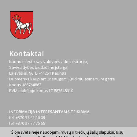
Kontaktai
Kauno miesto savivaldybės administracija,
Savivaldybės biudžetinė įstaiga,
Laisvės al. 96, LT-44251 Kaunas
Duomenys kaupiami ir saugomi Juridinių asmenų registre
Kodas
188764867
PVM mokėtojo kodas
LT 887648610
INFORMACIJA INTERESANTAMS TEIKIAMA
tel. +370 37 42 26 08
tel. +370 37 77 76 66
tel. +370 660 07000
Šioje svetainėje naudojami mūsų ir trečiųjų šalių slapukai. Jūsų
el. p.
info@kaunas.lt