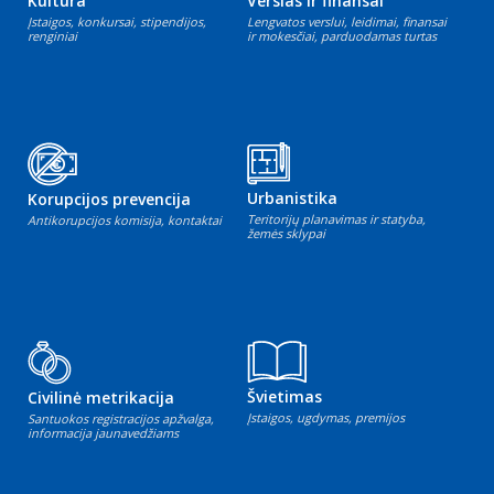
Kultūra
Verslas ir finansai
Įstaigos, konkursai, stipendijos,
Lengvatos verslui, leidimai, finansai
renginiai
ir mokesčiai, parduodamas turtas
Urbanistika
Korupcijos prevencija
Teritorijų planavimas ir statyba,
Antikorupcijos komisija, kontaktai
žemės sklypai
Švietimas
Civilinė metrikacija
Įstaigos, ugdymas, premijos
Santuokos registracijos apžvalga,
informacija jaunavedžiams