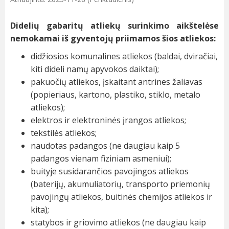
Didelių gabaritų atliekų surinkimo aikštelėse
nemokamai iš gyventojų priimamos šios atliekos:
didžiosios komunalines atliekos (baldai, dviračiai,
kiti dideli namų apyvokos daiktai);
pakuočių atliekos, įskaitant antrines žaliavas
(popieriaus, kartono, plastiko, stiklo, metalo
atliekos);
elektros ir elektroninės įrangos atliekos;
tekstilės atliekos;
naudotas padangos (ne daugiau kaip 5
padangos vienam fiziniam asmeniui);
buityje susidarančios pavojingos atliekos
(baterijų, akumuliatorių, transporto priemonių
pavojingų atliekos, buitinės chemijos atliekos ir
kita);
statybos ir griovimo atliekos (ne daugiau kaip