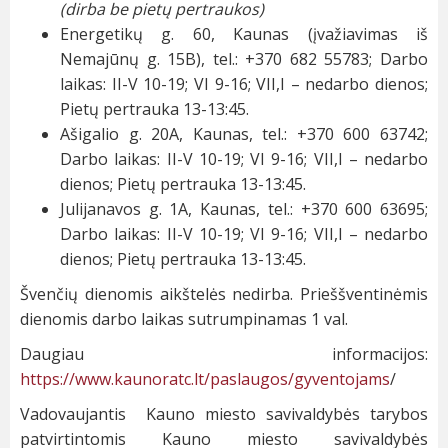
(dirba be pietų pertraukos)
Energetikų g. 60, Kaunas (įvažiavimas iš
Nemajūnų g. 15B), tel.: +370 682 55783; Darbo
laikas: II-V 10-19; VI 9-16; VII,I – nedarbo dienos;
Pietų pertrauka 13-13:45.
Ašigalio g. 20A, Kaunas, tel.: +370 600 63742;
Darbo laikas: II-V 10-19; VI 9-16; VII,I – nedarbo
dienos; Pietų pertrauka 13-13:45.
Julijanavos g. 1A, Kaunas, tel.: +370 600 63695;
Darbo laikas: II-V 10-19; VI 9-16; VII,I – nedarbo
dienos; Pietų pertrauka 13-13:45.
Švenčių dienomis aikštelės nedirba. Prieššventinėmis
dienomis darbo laikas sutrumpinamas 1 val.
Daugiau informacijos:
https://www.kaunoratc.lt/paslaugos/gyventojams
/
Vadovaujantis Kauno miesto savivaldybės tarybos
patvirtintomis Kauno miesto savivaldybės