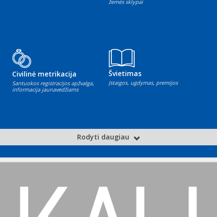
žemės sklypai
Švietimas
Civilinė metrikacija
Įstaigos, ugdymas, premijos
Santuokos registracijos apžvalga,
informacija jaunavedžiams
Rodyti daugiau