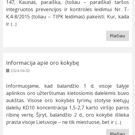
147, Kaunas, paraiška, (toliau – paraiška) taršos
integruotos prevencijos ir kontrolės leidimui Nr. T-
K.4-8/2015 (toliau – TIPK leidimas) pakeisti. Kur, kada
ir
[…]
Plačiau
Informacija apie oro kokybę
2024-04-02
Informuojame, kad balandžio 1 d. visoje šalyje
aplinkos oro užterštumas kietosiomis dalelėmis buvo
aukštas. Visose oro kokybės tyrimų stotyse kietųjų
dalelių KD10 koncentracija 1,5-2,7 karto viršijo paros
ribinę vertę. Šįryt, balandžio 2 d., oro kokybė išlieka
prasta visoje Lietuvoje – ne tik miestuose, bet ir
[…]
Plačiau