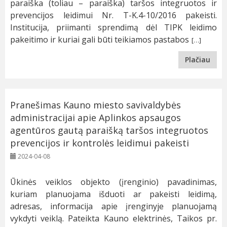
paraiška (toliau – paraiška) taršos integruotos ir
prevencijos leidimui Nr. T-K.4-10/2016 pakeisti.
Institucija, priimanti sprendimą dėl TIPK leidimo
pakeitimo ir kuriai gali būti teikiamos pastabos
[…]
Plačiau
Pranešimas Kauno miesto savivaldybės
administracijai apie Aplinkos apsaugos
agentūros gautą paraišką taršos integruotos
prevencijos ir kontrolės leidimui pakeisti
2024-04-08
Ūkinės veiklos objekto (įrenginio) pavadinimas,
kuriam planuojama išduoti ar pakeisti leidimą,
adresas, informacija apie įrenginyje planuojamą
vykdyti veiklą. Pateikta Kauno elektrinės, Taikos pr.