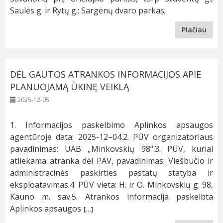
Saulės g. ir Rytų g.; Sargėnų dvaro parkas;
Plačiau
DĖL GAUTOS ATRANKOS INFORMACIJOS APIE
PLANUOJAMĄ ŪKINĘ VEIKLĄ
2025-12-05
1. Informacijos paskelbimo Aplinkos apsaugos
agentūroje data: 2025-12–04.2. PŪV organizatoriaus
pavadinimas: UAB „Minkovskių 98“.3. PŪV, kuriai
atliekama atranka dėl PAV, pavadinimas: Viešbučio ir
administracinės paskirties pastatų statyba ir
eksploatavimas.4. PŪV vieta: H. ir O. Minkovskių g. 98,
Kauno m. sav.5. Atrankos informacija paskelbta
Aplinkos apsaugos
[…]