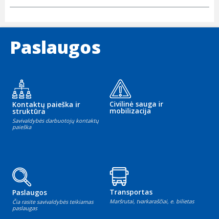
Paslaugos
Civilinė sauga ir
Kontaktų paieška ir
mobilizacija
struktūra
Savivaldybės darbuotojų kontaktų
paieška
Transportas
Paslaugos
Maršrutai, tvarkaraščiai, e. bilietas
Čia rasite savivaldybės teikiamas
paslaugas