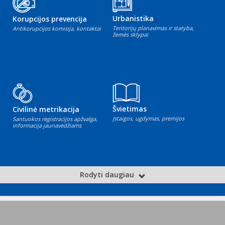
Urbanistika
Korupcijos prevencija
Teritorijų planavimas ir statyba,
Antikorupcijos komisija, kontaktai
žemės sklypai
Švietimas
Civilinė metrikacija
Įstaigos, ugdymas, premijos
Santuokos registracijos apžvalga,
informacija jaunavedžiams
Rodyti daugiau