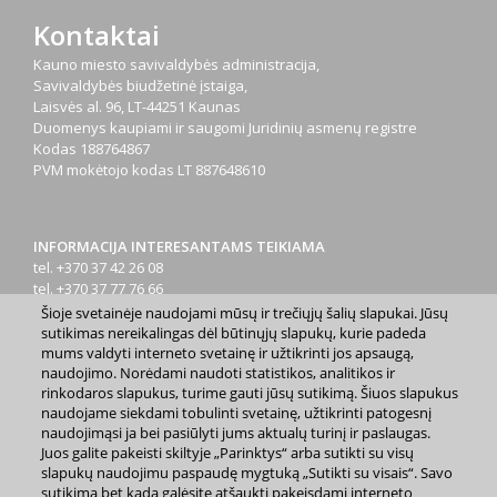
Kontaktai
Kauno miesto savivaldybės administracija,
Savivaldybės biudžetinė įstaiga,
Laisvės al. 96, LT-44251 Kaunas
Duomenys kaupiami ir saugomi Juridinių asmenų registre
Kodas
188764867
PVM mokėtojo kodas
LT 887648610
INFORMACIJA INTERESANTAMS TEIKIAMA
tel. +370 37 42 26 08
tel. +370 37 77 76 66
tel. +370 660 07000
Šioje svetainėje naudojami mūsų ir trečiųjų šalių slapukai. Jūsų
el. p.
info@kaunas.lt
sutikimas nereikalingas dėl būtinųjų slapukų, kurie padeda
mums valdyti interneto svetainę ir užtikrinti jos apsaugą,
naudojimo. Norėdami naudoti statistikos, analitikos ir
rinkodaros slapukus, turime gauti jūsų sutikimą. Šiuos slapukus
naudojame siekdami tobulinti svetainę, užtikrinti patogesnį
naudojimąsi ja bei pasiūlyti jums aktualų turinį ir paslaugas.
Juos galite pakeisti skiltyje „Parinktys“ arba sutikti su visų
2023 m. Kauno miesto savivaldybė. Kopijuoti ir platinti
slapukų naudojimu paspaudę mygtuką „Sutikti su visais“. Savo
www.kaunas.lt skelbiamą informaciją be autorių sutikimo draudžiama.
sutikimą bet kada galėsite atšaukti pakeisdami interneto