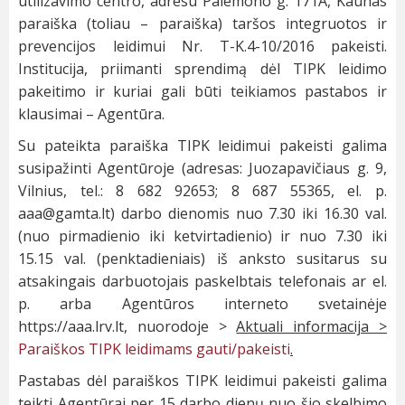
utilizavimo centro, adresu Palemono g. 171A, Kaunas
paraiška (toliau – paraiška) taršos integruotos ir
prevencijos leidimui Nr. T-K.4-10/2016 pakeisti.
Institucija, priimanti sprendimą dėl TIPK leidimo
pakeitimo ir kuriai gali būti teikiamos pastabos ir
klausimai – Agentūra.
Su pateikta paraiška TIPK leidimui pakeisti galima
susipažinti Agentūroje (adresas: Juozapavičiaus g. 9,
Vilnius, tel.: 8 682 92653; 8 687 55365, el. p.
aaa@gamta.lt
) darbo dienomis nuo 7.30 iki 16.30 val.
(nuo pirmadienio iki ketvirtadienio) ir nuo 7.30 iki
15.15 val. (penktadieniais) iš anksto susitarus su
atsakingais darbuotojais paskelbtais telefonais ar el.
p. arba Agentūros interneto svetainėje
https://aaa.lrv.lt, nuorodoje >
Aktuali informacija >
Paraiškos TIPK leidimams gauti/pakeisti
.
Pastabas dėl paraiškos TIPK leidimui pakeisti galima
teikti Agentūrai per 15 darbo dienų nuo šio skelbimo