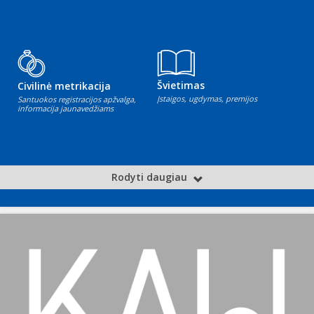
Švietimas
Civilinė metrikacija
Įstaigos, ugdymas, premijos
Santuokos registracijos apžvalga,
informacija jaunavedžiams
Rodyti daugiau