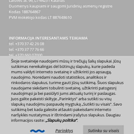
Laisvės al. 96, LT-44251 Kaunas
Duomenys kaupiami ir saugomi Juridinių asmenų registre
Kodas
188764867
PVM mokėtojo kodas
LT 887648610
INFORMACIJA INTERESANTAMS TEIKIAMA
tel. +370 37 42 26 08
tel. +370 37 77 76 66
tel. +370 660 07000
el. p.
info@kaunas.lt
Šioje svetainėje naudojami mūsų ir trečiųjų šalių slapukai. Jūsų
sutikimas nereikalingas dėl būtinųjų slapukų, kurie padeda
mums valdyti interneto svetainę ir užtikrinti jos apsaugą,
naudojimo. Norėdami naudoti statistikos, analitikos ir
rinkodaros slapukus, turime gauti jūsų sutikimą. Šiuos slapukus
naudojame siekdami tobulinti svetainę, užtikrinti patogesnį
naudojimąsi ja bei pasiūlyti jums aktualų turinį ir paslaugas.
2023 m. Kauno miesto savivaldybė. Kopijuoti ir platinti
Juos galite pakeisti skiltyje „Parinktys“ arba sutikti su visų
www.kaunas.lt skelbiamą informaciją be autorių sutikimo draudžiama.
slapukų naudojimu paspaudę mygtuką „Sutikti su visais“. Savo
|
Svetainės žemėlapis »
sutikimą bet kada galėsite atšaukti pakeisdami interneto
naršyklės nustatymus ir ištrindami įrašytus slapukus. Daugiau
informacijos rasite:
„Slapukų politika“
.
Parinktys
Sutinku su visais