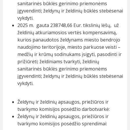
sanitarinės būklės gerinimo priemonėms
įgyvendinti; želdynų ir želdinių būklės stebėsenai
vykdyti.
2025 m. gauta 238748,66 Eur. tikslinių lėšų, už
želdinių atkuriamosios vertės kompensavimą,
kurios panaudotos želdynams miesto bendrojo
naudojimo teritorijoje, miesto parkuose veisti –
medžių ir krūmų sodinukams įsigyti, pasodinti ir
prižiūrėti; želdiniams tvarkyti, želdinių
sanitarinės būklės gerinimo priemonėms
įgyvendinti; želdynų ir želdinių būklės stebėsenai
vykdyti.
Želdynų ir želdinių apsaugos, priežiūros ir
tvarkymo komisijos posėdžio darbotvarkė
:
Želdynų ir želdinių apsaugos, priežiūros ir
tvarkymo komisijos posėdžio sprendimai: