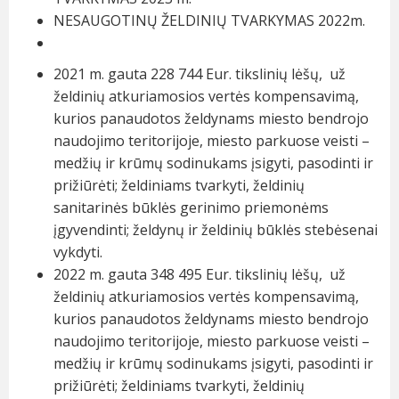
NESAUGOTINŲ ŽELDINIŲ TVARKYMAS 2022m.
2021 m. gauta 228 744 Eur. tikslinių lėšų, už
želdinių atkuriamosios vertės kompensavimą,
kurios panaudotos želdynams miesto bendrojo
naudojimo teritorijoje, miesto parkuose veisti –
medžių ir krūmų sodinukams įsigyti, pasodinti ir
prižiūrėti; želdiniams tvarkyti, želdinių
sanitarinės būklės gerinimo priemonėms
įgyvendinti; želdynų ir želdinių būklės stebėsenai
vykdyti.
2022 m. gauta 348 495 Eur. tikslinių lėšų, už
želdinių atkuriamosios vertės kompensavimą,
kurios panaudotos želdynams miesto bendrojo
naudojimo teritorijoje, miesto parkuose veisti –
medžių ir krūmų sodinukams įsigyti, pasodinti ir
prižiūrėti; želdiniams tvarkyti, želdinių