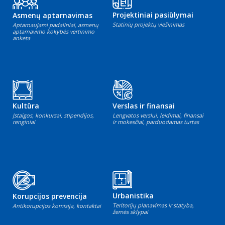
Projektiniai pasiūlymai
Asmenų aptarnavimas
Statinių projektų viešinimas
Aptarnaujami padaliniai, asmenų
aptarnavimo kokybės vertinimo
anketa
Kultūra
Verslas ir finansai
Įstaigos, konkursai, stipendijos,
Lengvatos verslui, leidimai, finansai
renginiai
ir mokesčiai, parduodamas turtas
Urbanistika
Korupcijos prevencija
Teritorijų planavimas ir statyba,
Antikorupcijos komisija, kontaktai
žemės sklypai