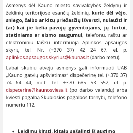
Asmenys dėl Kauno miesto savivaldybės želdynų ir
želdinių teritorijose esančių želdinių,
kurie
dėl vėjo,
sniego, žaibo ar kitų priežasčių išversti, nulaužti ir
(ar) kai jie kelia pavojų gyventojams, jų turtui,
statiniams ar eismo saugumui
, telefonu, raštu ar
elektroniniu laišku informuoja Aplinkos apsaugos
skyrių tel. Nr. (+370 37) 42 24 67, el. p.
aplinkos.apsaugos.skyrius@kaunas.lt
(darbo metu).
Labai skubiu atveju asmenys gali informuoti UAB
„Kauno gatvių apšvietimas“ dispečerinę tel. (+370 37)
74 64 44, mob. tel. +370 685 53 552, el. p.
dispecerine@kaunosviesa.lt
(po darbo valandų) arba
kviesti pagalbą Skubiosios pagalbos tarnybų telefono
numeriu 112.
Paslaugos aprašymas
Leidimų kirsti, kitaip pašalinti iš augimo