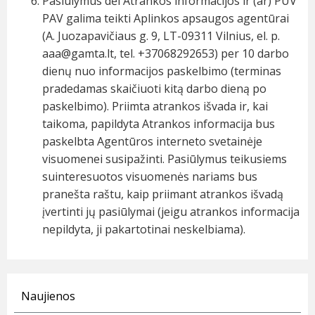
Pasiūlymus dėl Atrankos informacijos ir (ar) PŪV
PAV galima teikti Aplinkos apsaugos agentūrai
(A. Juozapavičiaus g. 9, LT-09311 Vilnius, el. p.
aaa@gamta.lt
, tel. +37068292653) per 10 darbo
dienų nuo informacijos paskelbimo (terminas
pradedamas skaičiuoti kitą darbo dieną po
paskelbimo). Priimta atrankos išvada ir, kai
taikoma, papildyta Atrankos informacija bus
paskelbta Agentūros interneto svetainėje
visuomenei susipažinti. Pasiūlymus teikusiems
suinteresuotos visuomenės nariams bus
pranešta raštu, kaip priimant atrankos išvadą
įvertinti jų pasiūlymai (jeigu atrankos informacija
nepildyta, ji pakartotinai neskelbiama).
Naujienos