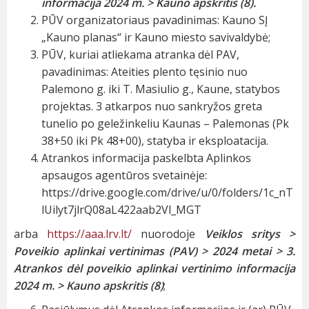
informacija 2024 m. > Kauno apskritis (8).
PŪV organizatoriaus pavadinimas: Kauno SĮ
„Kauno planas“ ir Kauno miesto savivaldybė;
PŪV, kuriai atliekama atranka dėl PAV,
pavadinimas: Ateities plento tęsinio nuo
Palemono g. iki T. Masiulio g., Kaune, statybos
projektas. 3 atkarpos nuo sankryžos greta
tunelio po geležinkeliu Kaunas – Palemonas (Pk
38+50 iki Pk 48+00), statyba ir eksploatacija.
Atrankos informacija paskelbta Aplinkos
apsaugos agentūros svetainėje:
https://drive.google.com/drive/u/0/folders/1c_nT
lUilyt7jlrQ08aL422aab2Vl_MGT
arba
https://aaa.lrv.lt/
nuorodoje
Veiklos sritys >
Poveikio aplinkai vertinimas (PAV) > 2024 metai > 3.
Atrankos dėl poveikio aplinkai vertinimo informacija
2024 m. > Kauno apskritis (8)
;