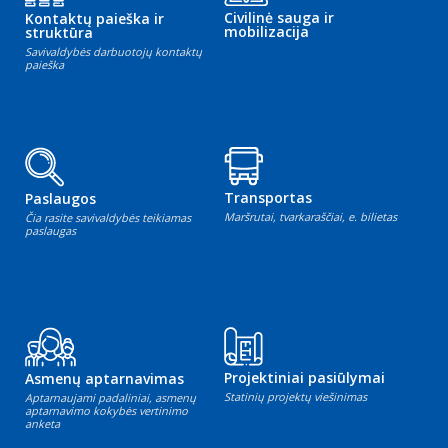
Civilinė sauga ir
Kontaktų paieška ir
mobilizacija
struktūra
Savivaldybės darbuotojų kontaktų
paieška
Transportas
Paslaugos
Maršrutai, tvarkaraščiai, e. bilietas
Čia rasite savivaldybės teikiamas
paslaugas
Projektiniai pasiūlymai
Asmenų aptarnavimas
Statinių projektų viešinimas
Aptarnaujami padaliniai, asmenų
aptarnavimo kokybės vertinimo
anketa