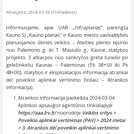
Atnaujinta: 2024-03-06 (Trečiadienis)
Informuojame, apie UAB „Infraplanas“ parengtą
Kauno SĮ „Kauno planas“ ir Kauno miesto savivaldybės
planuojamos ūkinės veiklos – Ateities plento tęsinio
nuo Palemono g. iki T. Masiulio g., Kaune, statybos
projekto. 3 atkarpos nuo sankryžos greta tunelio po
geležinkeliu Kaunas – Palemonas (Pk 38+50 iki Pk
48+00), statybos ir eksploatacijos informaciją atrankai
dėl poveikio aplinkai vertinimo (toliau – Atrankos
informacija).
Atrankos informacija paskelbta 2024-03-04
Aplinkos apsaugos agentūros tinklalapyje
https://aaa.lrv.lt/
nuorodoje
Veiklos sritys >
Poveikio aplinkai vertinimas (PAV)
> 2024 metai
> 3. Atrankos dėl poveikio aplinkai vertinimo