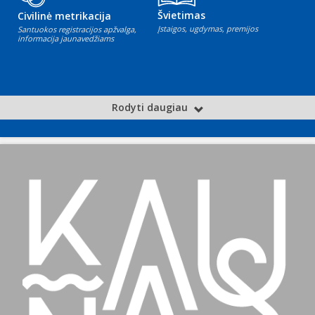
Švietimas
Civilinė metrikacija
Įstaigos, ugdymas, premijos
Santuokos registracijos apžvalga,
informacija jaunavedžiams
Rodyti daugiau