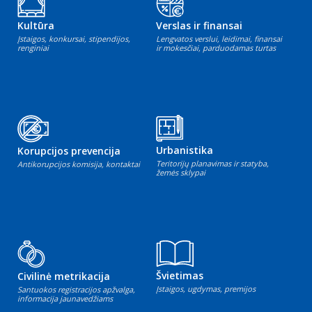
Kultūra
Verslas ir finansai
Įstaigos, konkursai, stipendijos,
Lengvatos verslui, leidimai, finansai
renginiai
ir mokesčiai, parduodamas turtas
Urbanistika
Korupcijos prevencija
Teritorijų planavimas ir statyba,
Antikorupcijos komisija, kontaktai
žemės sklypai
Švietimas
Civilinė metrikacija
Įstaigos, ugdymas, premijos
Santuokos registracijos apžvalga,
informacija jaunavedžiams