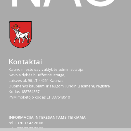
Kontaktai
Kauno miesto savivaldybės administracija,
Savivaldybės biudžetinė įstaiga,
Laisvės al. 96, LT-44251 Kaunas
Duomenys kaupiami ir saugomi Juridinių asmenų registre
Kodas
188764867
PVM mokėtojo kodas
LT 887648610
INFORMACIJA INTERESANTAMS TEIKIAMA
tel. +370 37 42 26 08
tel. +370 37 77 76 66