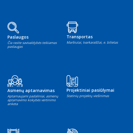
Transportas
Paslaugos
Maršrutai, tvarkaraščiai, e. bilietas
Čia rasite savivaldybės teikiamas
paslaugas
Projektiniai pasiūlymai
Asmenų aptarnavimas
Statinių projektų viešinimas
Aptarnaujami padaliniai, asmenų
aptarnavimo kokybės vertinimo
anketa