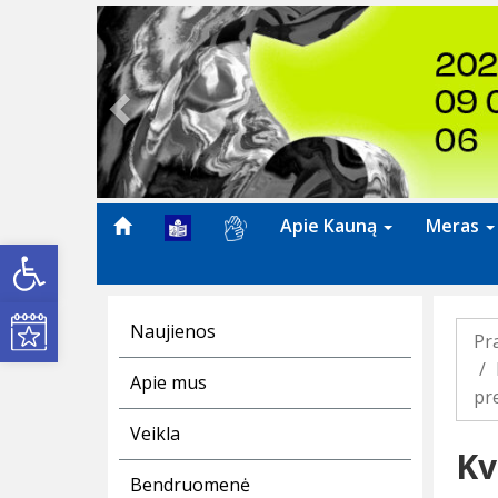
Previous
Apie Kauną
Meras
Open toolbar
Kultūros renginiai
Naujienos
Pr
Apie mus
pre
Veikla
Kv
Bendruomenė