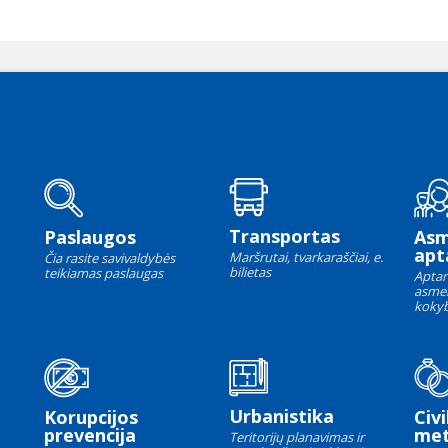
Transportas
Paslaugos
As
apt
Maršrutai, tvarkaraščiai, e.
Čia rasite savivaldybės
bilietas
teikiamas paslaugas
Aptar
asme
kokyb
Urbanistika
Korupcijos
Civi
prevencija
met
Teritorijų planavimas ir