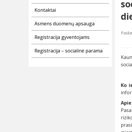
so
Kontaktai
di
Asmens duomenų apsauga
Paske
Registracija gyventojams
Registracija – socialinė parama
Kaun
socia
Ko i
info
Apie
Pasa
rizi
pras