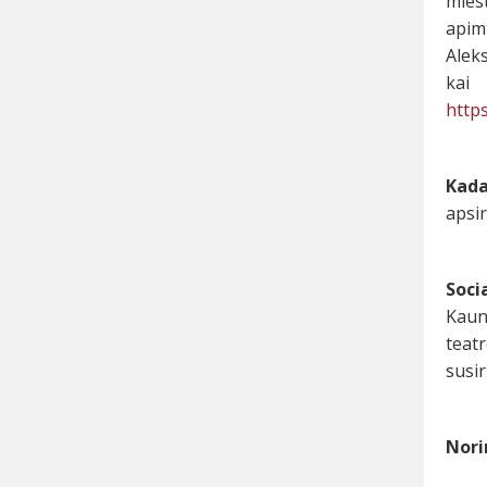
miest
apim
Aleks
ka
http
Kada
apsir
Soci
Kauno
teatr
susir
Nori