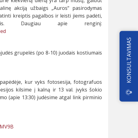
 kurie kiekvieną dieną yra tarp mūsų, galbūt
ialinę akciją užbaigs „Auros“ pasirodymas
inti kreiptis pagalbos ir leisti jiems padėti,
is. Daugiau apie renginį:
eed
KONSULTAVIMAS
pajudės grupelės (po 8-10) juodais kostiumais
papėdėje, kur vyks fotosesija, fotografuos
sijos kilsime į kalną ir 13 val. įvyks šokio
mo (apie 13:30) judėsime atgal link pirminio
/NMV9B