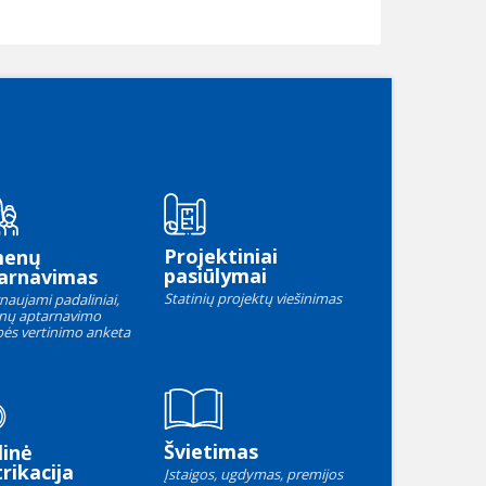
Projektiniai
menų
pasiūlymai
arnavimas
Statinių projektų viešinimas
naujami padaliniai,
nų aptarnavimo
ės vertinimo anketa
Švietimas
linė
rikacija
Įstaigos, ugdymas, premijos