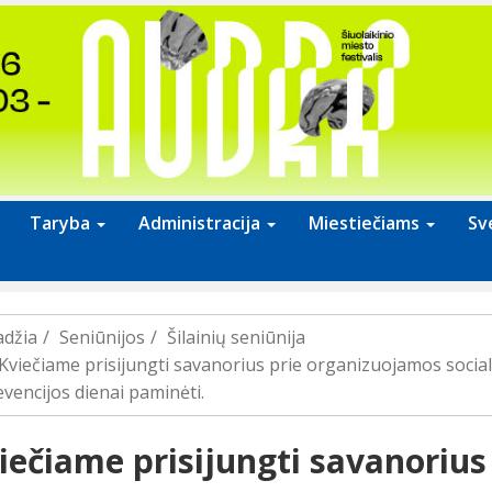
Taryba
Administracija
Miestiečiams
Sv
adžia
Seniūnijos
Šilainių seniūnija
Kviečiame prisijungti savanorius prie organizuojamos sociali
vencijos dienai paminėti.
iečiame prisijungti savanoriu