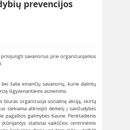
udybių prevencijos
 prisijungti savanorius prie organizuojamos
.
bei šalia einančių savanorių, kurie dalintų
krizę išgyvenantiems asmenims.
biuras organizuoja socialinę akciją, skirtą
bus siekiama atkreipti dėmesį į savižudybės
apie pagalbos galimybes Kaune. Penktadienis
įkūnijantys statistai vaikščios centrinėmis