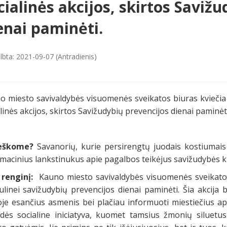
cialinės akcijos, skirtos Saviž
enai paminėti.
lbta: 2021-09-07 (Antradienis)
o miesto savivaldybės visuomenės sveikatos biuras kviečia
linės akcijos, skirtos Savižudybių prevencijos dienai paminėti
eškome?
Savanorių, kurie persirengtų juodais kostiumais 
rmacinius lankstinukus apie pagalbos teikėjus savižudybės 
 renginį:
Kauno miesto savivaldybės visuomenės sveikatos 
ulinei savižudybių prevencijos dienai paminėti. Šia akcija 
koje esančius asmenis bei plačiau informuoti miestiečius 
idės socialine iniciatyva, kuomet tamsius žmonių siluetus 