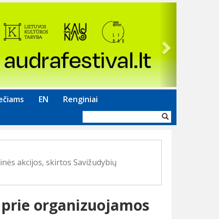
Next
ečiams
EN
Renginiai
Paieškos
forma
nės akcijos, skirtos Savižudybių
s prie organizuojamos