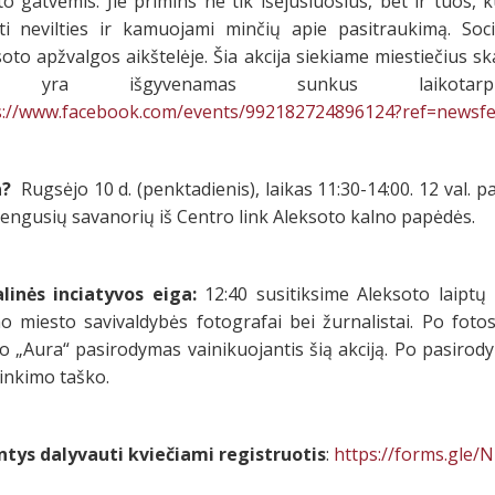
o gatvėmis. Jie primins ne tik išėjusiuosius, bet ir tuos,
ti nevilties ir kamuojami minčių apie pasitraukimą. Soc
oto apžvalgos aikštelėje. Šia akcija siekiame miestiečius skat
i yra išgyvenamas sunkus laikotarp
s://www.facebook.com/events/992182724896124?ref=newsf
?
Rugsėjo 10 d. (penktadienis), laikas 11:30-14:00. 12 val. 
engusių savanorių iš Centro link Aleksoto kalno papėdės.
alinės inciatyvos eiga:
12:40 susitiksime Aleksoto laiptų 
 miesto savivaldybės fotografai bei žurnalistai. Po fotose
o „Aura“ pasirodymas vainikuojantis šią akciją. Po pasirody
inkimo taško.
ntys dalyvauti kviečiami registruotis
:
https://forms.gle