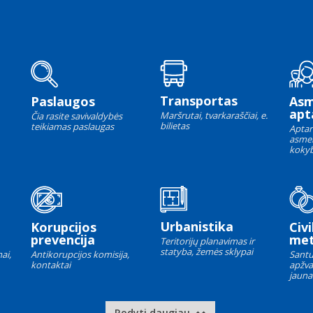
Transportas
Paslaugos
As
apt
Maršrutai, tvarkaraščiai, e.
Čia rasite savivaldybės
bilietas
teikiamas paslaugas
Aptar
asme
kokyb
Urbanistika
Korupcijos
Civi
prevencija
met
Teritorijų planavimas ir
statyba, žemės sklypai
ai,
Antikorupcijos komisija,
Santu
kontaktai
apžva
jauna
Rodyti daugiau