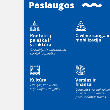
Paslaugos
Civilinė sauga ir
Kontaktų
mobilizacija
paieška ir
struktūra
Savivaldybės darbuotojų
kontaktų paieška
Kultūra
Verslas ir
finansai
Įstaigos, konkursai,
stipendijos, renginiai
Lengvatos verslui, leidim
finansai ir mokesčiai,
parduodamas turtas