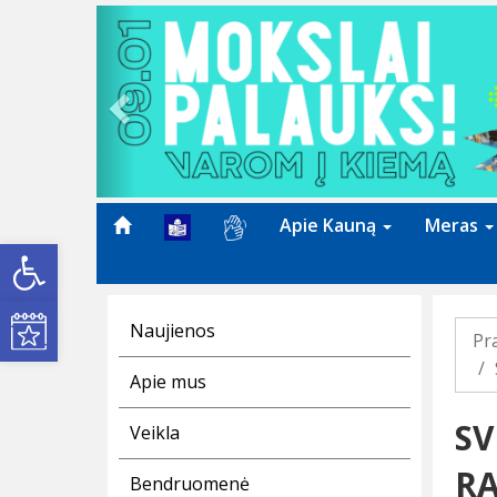
Previous
Apie Kauną
Meras
Open toolbar
Kultūros renginiai
Naujienos
Pr
Apie mus
SV
Veikla
RA
Bendruomenė