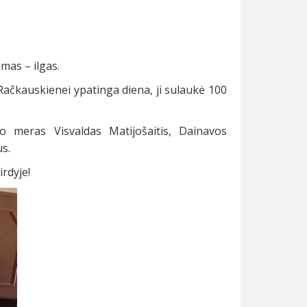
mas – ilgas.
 Račkauskienei ypatinga diena, ji sulaukė 100
o meras Visvaldas Matijošaitis, Dainavos
s.
rdyje!