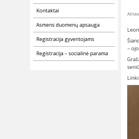
Kontaktai
Atnauj
Asmens duomenų apsauga
Leona
Registracija gyventojams
Šiand
– ojo
Registracija – socialinė parama
Graž
seniū
Linki