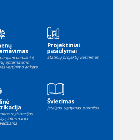
Projektiniai
menų
pasiūlymai
arnavimas
Statinių projektų viešinimas
naujami padaliniai,
nų aptarnavimo
ės vertinimo anketa
Švietimas
linė
rikacija
Įstaigos, ugdymas, premijos
okos registracijos
lga, informacija
vedžiams