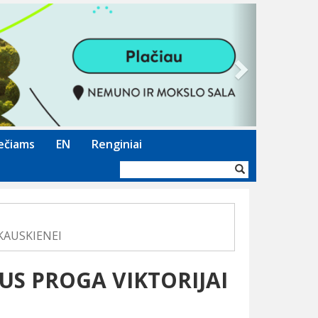
Next
ečiams
EN
Renginiai
Paieškos
forma
KAUSKIENEI
AUS PROGA VIKTORIJAI