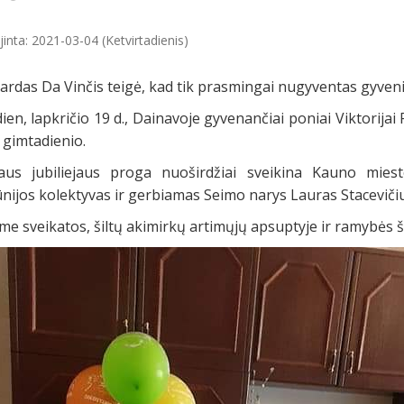
inta: 2021-03-04 (Ketvirtadienis)
rdas Da Vinčis teigė, kad tik prasmingai nugyventas gyveni
ien, lapkričio 19 d., Dainavoje gyvenančiai poniai Viktorijai
 gimtadienio.
aus jubiliejaus proga nuoširdžiai sveikina Kauno miest
nijos kolektyvas ir gerbiamas Seimo narys Lauras Stacevičiu
me sveikatos, šiltų akimirkų artimųjų apsuptyje ir ramybės ši