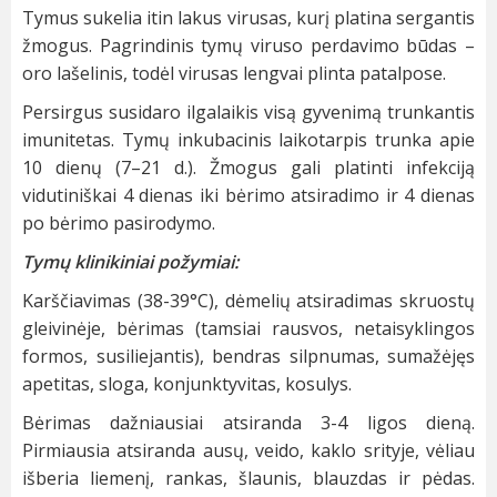
Tymus sukelia itin lakus virusas, kurį platina sergantis
žmogus. Pagrindinis tymų viruso perdavimo būdas –
oro lašelinis, todėl virusas lengvai plinta patalpose.
Persirgus susidaro ilgalaikis visą gyvenimą trunkantis
imunitetas. Tymų inkubacinis laikotarpis trunka apie
10 dienų (7–21 d.). Žmogus gali platinti infekciją
vidutiniškai 4 dienas iki bėrimo atsiradimo ir 4 dienas
po bėrimo pasirodymo.
Tymų klinikiniai požymiai:
Karščiavimas (38-39°C), dėmelių atsiradimas skruostų
gleivinėje, bėrimas (tamsiai rausvos, netaisyklingos
formos, susiliejantis), bendras silpnumas, sumažėjęs
apetitas, sloga, konjunktyvitas, kosulys.
Bėrimas dažniausiai atsiranda 3-4 ligos dieną.
Pirmiausia atsiranda ausų, veido, kaklo srityje, vėliau
išberia liemenį, rankas, šlaunis, blauzdas ir pėdas.