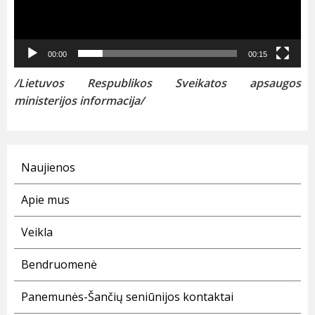
00:00
00:15
/Lietuvos Respublikos Sveikatos apsaugos
ministerijos informacija/
Naujienos
Apie mus
Veikla
Bendruomenė
Panemunės-Šančių seniūnijos kontaktai