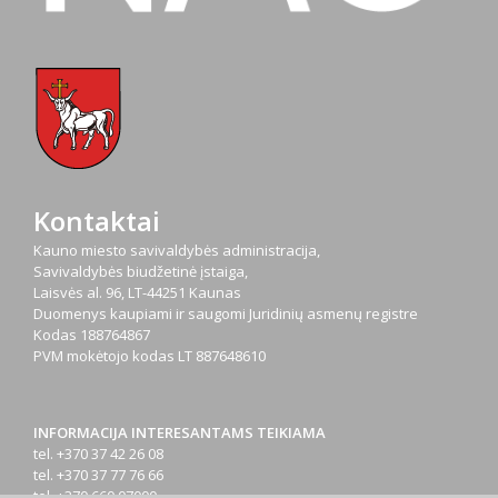
Kontaktai
Kauno miesto savivaldybės administracija,
Savivaldybės biudžetinė įstaiga,
Laisvės al. 96, LT-44251 Kaunas
Duomenys kaupiami ir saugomi Juridinių asmenų registre
Kodas
188764867
PVM mokėtojo kodas
LT 887648610
INFORMACIJA INTERESANTAMS TEIKIAMA
tel. +370 37 42 26 08
tel. +370 37 77 76 66
tel. +370 660 07000