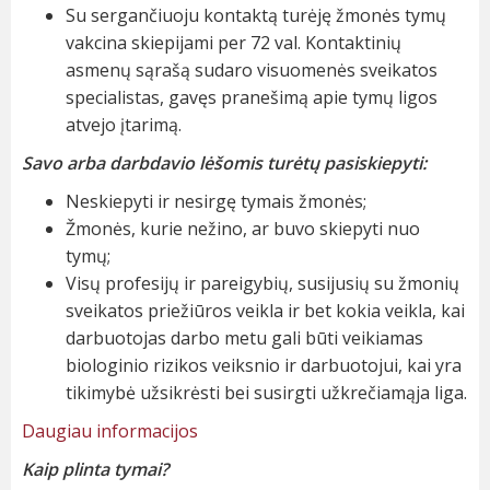
Su sergančiuoju kontaktą turėję žmonės tymų
vakcina skiepijami per 72 val. Kontaktinių
asmenų sąrašą sudaro visuomenės sveikatos
specialistas, gavęs pranešimą apie tymų ligos
atvejo įtarimą.
Savo arba darbdavio lėšomis turėtų pasiskiepyti:
Neskiepyti ir nesirgę tymais žmonės;
Žmonės, kurie nežino, ar buvo skiepyti nuo
tymų;
Visų profesijų ir pareigybių, susijusių su žmonių
sveikatos priežiūros veikla ir bet kokia veikla, kai
darbuotojas darbo metu gali būti veikiamas
biologinio rizikos veiksnio ir darbuotojui, kai yra
tikimybė užsikrėsti bei susirgti užkrečiamąja liga.
Daugiau informacijos
Kaip plinta tymai?