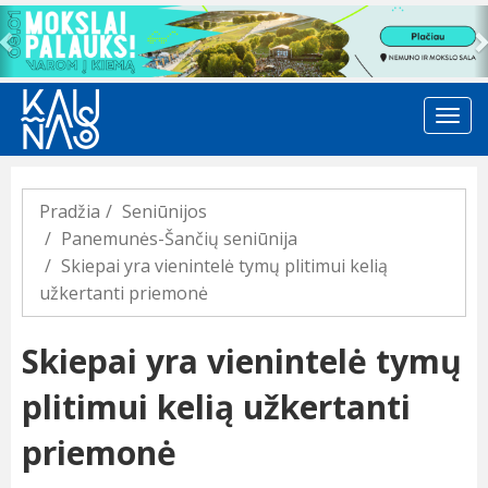
Previous
Pradžia
Seniūnijos
Panemunės-Šančių seniūnija
Skiepai yra vienintelė tymų plitimui kelią
užkertanti priemonė
Skiepai yra vienintelė tymų
plitimui kelią užkertanti
priemonė