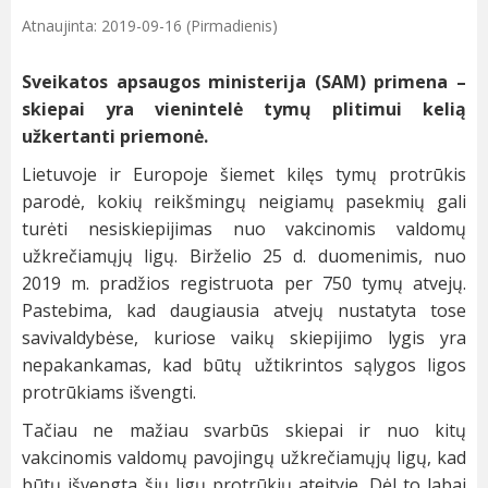
Atnaujinta: 2019-09-16 (Pirmadienis)
Sveikatos apsaugos ministerija (SAM) primena –
skiepai yra vienintelė tymų plitimui kelią
užkertanti priemonė.
Lietuvoje ir Europoje šiemet kilęs tymų protrūkis
parodė, kokių reikšmingų neigiamų pasekmių gali
turėti nesiskiepijimas nuo vakcinomis valdomų
užkrečiamųjų ligų. Birželio 25 d. duomenimis, nuo
2019 m. pradžios registruota per 750 tymų atvejų.
Pastebima, kad daugiausia atvejų nustatyta tose
savivaldybėse, kuriose vaikų skiepijimo lygis yra
nepakankamas, kad būtų užtikrintos sąlygos ligos
protrūkiams išvengti.
Tačiau ne mažiau svarbūs skiepai ir nuo kitų
vakcinomis valdomų pavojingų užkrečiamųjų ligų, kad
būtų išvengta šių ligų protrūkių ateityje. Dėl to labai