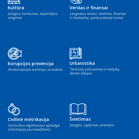
Kultūra
Verslas ir finansai
Įstaigos, konkursai, stipendijos,
Lengvatos verslui, leidimai, finansai
renginiai
ir mokesčiai, parduodamas turtas
Urbanistika
Korupcijos prevencija
Teritorijų planavimas ir statyba,
Antikorupcijos komisija, kontaktai
žemės sklypai
Švietimas
Civilinė metrikacija
Įstaigos, ugdymas, premijos
Santuokos registracijos apžvalga,
informacija jaunavedžiams