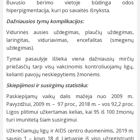
Buvusio bėrimo vietoje būdinga odos
hiperpigmentacija, kuri po savaitės išnyksta.
Dažniausios tymų komplikacijos:
Vidurinės ausies uždegimas, plaučių uždegimas,
laringitas, viduriavimas, encefalitas (smegenų
uždegimas).
Tymai pasaulyje išlieka viena dažniausių mirčių
priežasčių tarp visų vakcinomis kontroliuojamų ligų,
kelianti pavojų neskiepytiems žmonėms.
Skiepijimosi ir susirgimų statistika:
Paskiepijamų vaikų dalis mažėja nuo 2009 m..
Pavyzdžiui, 2009 m. – 97 proc., 2018 m. – vos 92,2 proc.
Ligos plitimui užkertamas kelias, kai 95 iš 100 žmonių
turi imunitetą šiam susirgimui.
Užkrečiamųjų ligų ir AIDS centro duomenimis, 2019 m.
sausio 1 – kovo 18 d. Lietuvoje iš viso užregistruoti