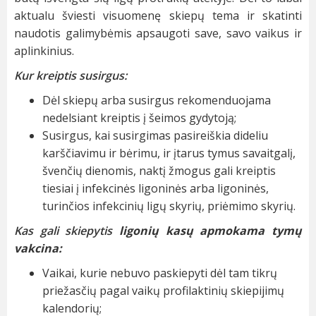
aktualu šviesti visuomenę skiepų tema ir skatinti
naudotis galimybėmis apsaugoti save, savo vaikus ir
aplinkinius.
Kur kreiptis susirgus:
Dėl skiepų arba susirgus rekomenduojama
nedelsiant kreiptis į šeimos gydytoją;
Susirgus, kai susirgimas pasireiškia dideliu
karščiavimu ir bėrimu, ir įtarus tymus savaitgalį,
švenčių dienomis, naktį žmogus gali kreiptis
tiesiai į infekcinės ligoninės arba ligoninės,
turinčios infekcinių ligų skyrių, priėmimo skyrių.
Kas gali skiepytis
ligonių kasų apmokama tymų
vakcina:
Vaikai, kurie nebuvo paskiepyti dėl tam tikrų
priežasčių pagal vaikų profilaktinių skiepijimų
kalendorių;