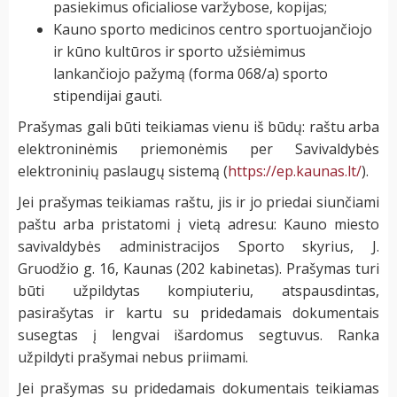
pasiekimus oficialiose varžybose, kopijas;
Kauno sporto medicinos centro sportuojančiojo
ir kūno kultūros ir sporto užsiėmimus
lankančiojo pažymą (forma 068/a) sporto
stipendijai gauti.
Prašymas gali būti teikiamas vienu iš būdų: raštu arba
elektroninėmis priemonėmis per Savivaldybės
elektroninių paslaugų sistemą (
https://ep.kaunas.lt/
).
Jei prašymas teikiamas raštu, jis ir jo priedai siunčiami
paštu arba pristatomi į vietą adresu: Kauno miesto
savivaldybės administracijos Sporto skyrius, J.
Gruodžio g. 16, Kaunas (202 kabinetas). Prašymas turi
būti užpildytas kompiuteriu, atspausdintas,
pasirašytas ir kartu su pridedamais dokumentais
susegtas į lengvai išardomus segtuvus. Ranka
užpildyti prašymai nebus priimami.
Jei prašymas su pridedamais dokumentais teikiamas