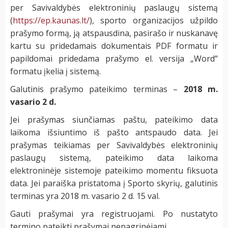
per Savivaldybės elektroninių paslaugų sistemą
(
https://ep.kaunas.lt/
), sporto organizacijos užpildo
prašymo formą, ją atspausdina, pasirašo ir nuskanavę
kartu su pridedamais dokumentais PDF formatu ir
papildomai pridedama prašymo el. versija „Word“
formatu įkelia į sistemą.
Galutinis prašymo pateikimo terminas –
2018 m.
vasario 2 d.
Jei prašymas siunčiamas paštu, pateikimo data
laikoma išsiuntimo iš pašto antspaudo data. Jei
prašymas teikiamas per Savivaldybės elektroninių
paslaugų sistemą, pateikimo data laikoma
elektroninėje sistemoje pateikimo momentu fiksuota
data. Jei paraiška pristatoma į Sporto skyrių, galutinis
terminas yra 2018 m. vasario 2 d. 15 val.
Gauti prašymai yra registruojami. Po nustatyto
termino pateikti prašymai nenagrinėjami.