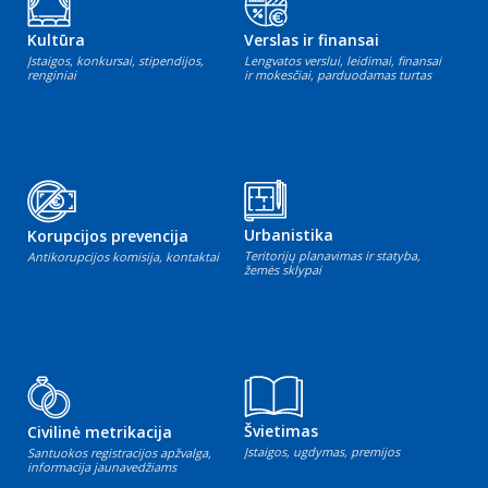
Kultūra
Verslas ir finansai
Įstaigos, konkursai, stipendijos,
Lengvatos verslui, leidimai, finansai
renginiai
ir mokesčiai, parduodamas turtas
Urbanistika
Korupcijos prevencija
Teritorijų planavimas ir statyba,
Antikorupcijos komisija, kontaktai
žemės sklypai
Švietimas
Civilinė metrikacija
Įstaigos, ugdymas, premijos
Santuokos registracijos apžvalga,
informacija jaunavedžiams