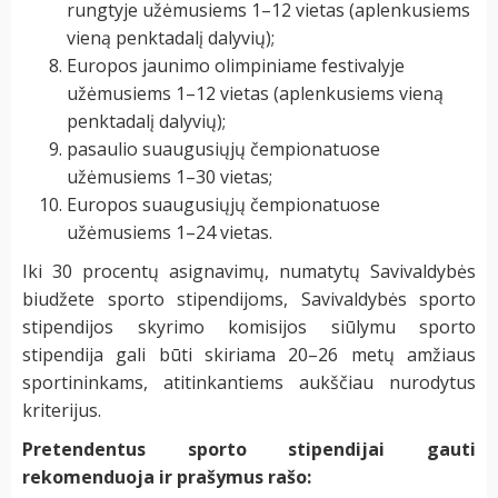
rungtyje užėmusiems 1–12 vietas (aplenkusiems
vieną penktadalį dalyvių);
Europos jaunimo olimpiniame festivalyje
užėmusiems 1–12 vietas (aplenkusiems vieną
penktadalį dalyvių);
pasaulio suaugusiųjų čempionatuose
užėmusiems 1–30 vietas;
Europos suaugusiųjų čempionatuose
užėmusiems 1–24 vietas.
Iki 30 procentų asignavimų, numatytų Savivaldybės
biudžete sporto stipendijoms, Savivaldybės sporto
stipendijos skyrimo komisijos siūlymu sporto
stipendija gali būti skiriama 20–26 metų amžiaus
sportininkams, atitinkantiems aukščiau nurodytus
kriterijus.
Pretendentus sporto stipendijai gauti
rekomenduoja ir prašymus rašo: