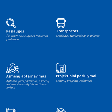
Transportas
Paslaugos
Maršrutai, tvarkaraščiai, e. bilietas
Čia rasite savivaldybės teikiamas
paslaugas
Projektiniai pasiūlymai
Asmenų aptarnavimas
Statinių projektų viešinimas
Aptarnaujami padaliniai, asmenų
aptarnavimo kokybės vertinimo
anketa