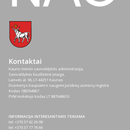
Kontaktai
Kauno miesto savivaldybės administracija,
Savivaldybės biudžetinė įstaiga,
Laisvės al. 96, LT-44251 Kaunas
Duomenys kaupiami ir saugomi Juridinių asmenų registre
Kodas
188764867
PVM mokėtojo kodas
LT 887648610
INFORMACIJA INTERESANTAMS TEIKIAMA
tel. +370 37 42 26 08
tel. +370 37 77 76 66