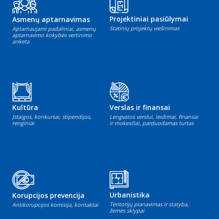
Projektiniai pasiūlymai
Asmenų aptarnavimas
Statinių projektų viešinimas
Aptarnaujami padaliniai, asmenų
aptarnavimo kokybės vertinimo
anketa
Kultūra
Verslas ir finansai
Įstaigos, konkursai, stipendijos,
Lengvatos verslui, leidimai, finansai
renginiai
ir mokesčiai, parduodamas turtas
Urbanistika
Korupcijos prevencija
Teritorijų planavimas ir statyba,
Antikorupcijos komisija, kontaktai
žemės sklypai