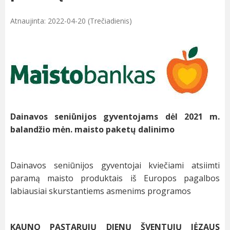
Atnaujinta: 2022-04-20 (Trečiadienis)
Dainavos seniūnijos gyventojams dėl
2021 m.
balandžio mėn. maisto paketų dalinimo
Dainavos seniūnijos gyventojai kviečiami atsiimti
paramą maisto produktais iš Europos pagalbos
labiausiai skurstantiems asmenims programos
KAUNO PASTARŲJŲ DIENŲ ŠVENTŲJŲ JĖZAUS