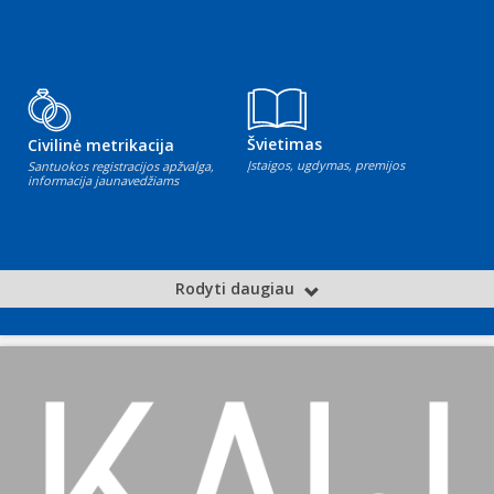
Švietimas
Civilinė metrikacija
Įstaigos, ugdymas, premijos
Santuokos registracijos apžvalga,
informacija jaunavedžiams
Rodyti daugiau