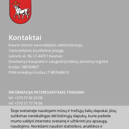
Kontaktai
Kauno miesto savivaldybės administracija,
Savivaldybės biudžetinė įstaiga,
Laisvės al. 96, LT-44251 Kaunas
Duomenys kaupiami ir saugomi Juridinių asmenų registre
Kodas
188764867
PVM mokėtojo kodas
LT 887648610
INFORMACIJA INTERESANTAMS TEIKIAMA
tel. +370 37 42 26 08
tel. +370 37 77 76 66
tel. +370 660 07000
Šioje svetainėje naudojami mūsų ir trečiųjų šalių slapukai. Jūsų
el. p.
info@kaunas.lt
sutikimas nereikalingas dėl būtinųjų slapukų, kurie padeda
mums valdyti interneto svetainę ir užtikrinti jos apsaugą,
naudojimo. Norėdami naudoti statistikos, analitikos ir