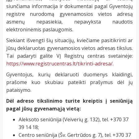
siunčiama informacija ir dokumentai pagal Gyventojų
registre nurodomą gyvenamosios vietos adresą
asmenų nepasiekia, nepavyksta naudotis
elektroninėmis paslaugomis.
Siekiant išvengti šių situacijų, kviečiame pasitikrinti ar
jūsų deklaruotas gyvenamosios vietos adresas tikslus.
Tai padaryti galite VĮ Registrų centras svetainėje:
https://www.registrucentras.lt/tikrinti-adresa/
.
Gyventojus, kurių deklaruoti duomenys klaidingi,
prašome kuo skubiau pateikti prašymus dėl jų
pataisymo.
Dėl adreso tikslinimo turite kreiptis į seniūniją
pagal jūsų gyvenamąją vietą:
Aleksoto seniūnija (Veiverių g. 132), tel. +370 37
39 14 18;
Centro seniūnija (Šv. Gertrūdos g. 7), tel. +370 37