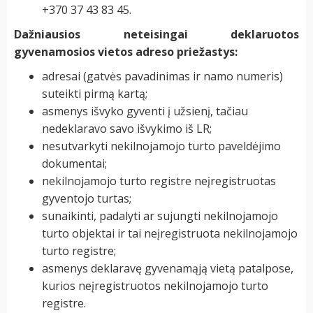
+370 37 43 83 45.
Dažniausios neteisingai deklaruotos
gyvenamosios vietos adreso priežastys:
adresai (gatvės pavadinimas ir namo numeris)
suteikti pirmą kartą;
asmenys išvyko gyventi į užsienį, tačiau
nedeklaravo savo išvykimo iš LR;
nesutvarkyti nekilnojamojo turto paveldėjimo
dokumentai;
nekilnojamojo turto registre neįregistruotas
gyventojo turtas;
sunaikinti, padalyti ar sujungti nekilnojamojo
turto objektai ir tai neįregistruota nekilnojamojo
turto registre;
asmenys deklaravę gyvenamąją vietą patalpose,
kurios neįregistruotos nekilnojamojo turto
registre.