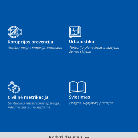
Urbanistika
Korupcijos prevencija
Teritorijų planavimas ir statyba,
Antikorupcijos komisija, kontaktai
žemės sklypai
Švietimas
Civilinė metrikacija
Įstaigos, ugdymas, premijos
Santuokos registracijos apžvalga,
informacija jaunavedžiams
Rodyti daugiau