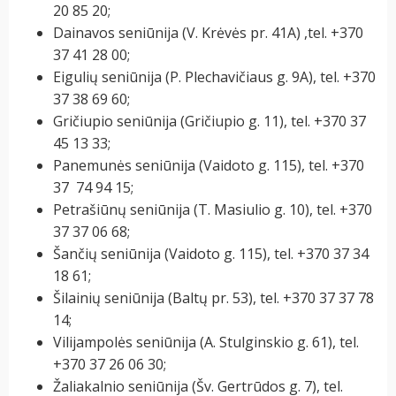
20 85 20;
Dainavos seniūnija (V. Krėvės pr. 41A) ,tel. +370
37 41 28 00;
Eigulių seniūnija (P. Plechavičiaus g. 9A), tel. +370
37 38 69 60;
Gričiupio seniūnija (Gričiupio g. 11), tel. +370 37
45 13 33;
Panemunės seniūnija (Vaidoto g. 115), tel. +370
37 74 94 15;
Petrašiūnų seniūnija (T. Masiulio g. 10), tel. +370
37 37 06 68;
Šančių seniūnija (Vaidoto g. 115), tel. +370 37 34
18 61;
Šilainių seniūnija (Baltų pr. 53), tel. +370 37 37 78
14;
Vilijampolės seniūnija (A. Stulginskio g. 61), tel.
+370 37 26 06 30;
Žaliakalnio seniūnija (Šv. Gertrūdos g. 7), tel.