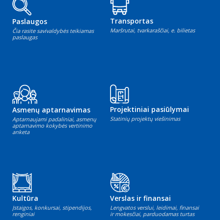
Transportas
Paslaugos
Maršrutai, tvarkaraščiai, e. bilietas
Čia rasite savivaldybės teikiamas
paslaugas
Projektiniai pasiūlymai
Asmenų aptarnavimas
Statinių projektų viešinimas
Aptarnaujami padaliniai, asmenų
aptarnavimo kokybės vertinimo
anketa
Kultūra
Verslas ir finansai
Įstaigos, konkursai, stipendijos,
Lengvatos verslui, leidimai, finansai
renginiai
ir mokesčiai, parduodamas turtas