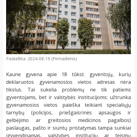
Paskelbta: 2024-08-19 (Pirmadienis)
Kaune gyvena apie 18 tūkst. gyventojų, kurių
deklaruotos gyvenamosios vietos adresas nėra
tikslus. Tai sukelia problemų ne tik patiems
gyventojams, bet ir valstybės institucijoms: užtrunka
gyvenamosios vietos paieška teikiant specialiųjų
tarnybų (policijos, priešgaisrinės apsaugos ir
gelbėjimo ar greitosios medicinos pagalbos)
paslaugas, pašto ir siuntų pristatymas tampa sunkiai
įgyvendinamas, valstybės institucijų ar teismų