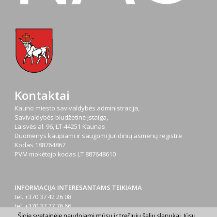
Kontaktai
Kauno miesto savivaldybės administracija,
Savivaldybės biudžetinė įstaiga,
Laisvės al. 96, LT-44251 Kaunas
Duomenys kaupiami ir saugomi Juridinių asmenų registre
Kodas
188764867
PVM mokėtojo kodas
LT 887648610
INFORMACIJA INTERESANTAMS TEIKIAMA
tel. +370 37 42 26 08
tel. +370 37 77 76 66
tel. +370 660 07000
Šioje svetainėje naudojami mūsų ir trečiųjų šalių slapukai. Jūsų