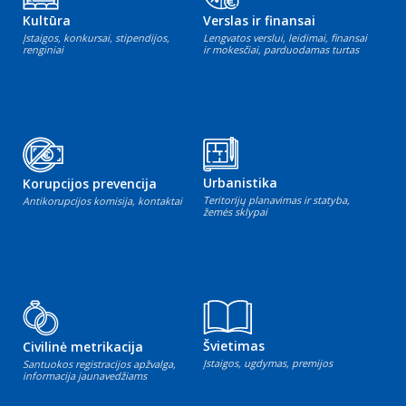
Kultūra
Verslas ir finansai
Įstaigos, konkursai, stipendijos,
Lengvatos verslui, leidimai, finansai
renginiai
ir mokesčiai, parduodamas turtas
Urbanistika
Korupcijos prevencija
Teritorijų planavimas ir statyba,
Antikorupcijos komisija, kontaktai
žemės sklypai
Švietimas
Civilinė metrikacija
Įstaigos, ugdymas, premijos
Santuokos registracijos apžvalga,
informacija jaunavedžiams