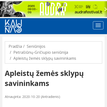
Previous
Pradžia
Seniūnijos
Petrašiūnų-Gričiupio seniūnija
Apleistų žemės sklypų savininkams
Apleistų žemės sklypų
savininkams
Atnaujinta: 2020-10-20 (Antradienis)