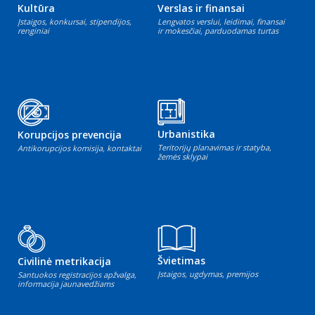
Kultūra
Verslas ir finansai
Įstaigos, konkursai, stipendijos,
Lengvatos verslui, leidimai, finansai
renginiai
ir mokesčiai, parduodamas turtas
Urbanistika
Korupcijos prevencija
Teritorijų planavimas ir statyba,
Antikorupcijos komisija, kontaktai
žemės sklypai
Švietimas
Civilinė metrikacija
Įstaigos, ugdymas, premijos
Santuokos registracijos apžvalga,
informacija jaunavedžiams