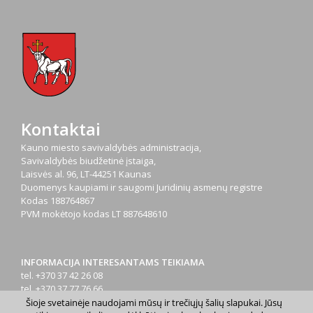
Kontaktai
Kauno miesto savivaldybės administracija,
Savivaldybės biudžetinė įstaiga,
Laisvės al. 96, LT-44251 Kaunas
Duomenys kaupiami ir saugomi Juridinių asmenų registre
Kodas
188764867
PVM mokėtojo kodas
LT 887648610
INFORMACIJA INTERESANTAMS TEIKIAMA
tel. +370 37 42 26 08
tel. +370 37 77 76 66
tel. +370 660 07000
Šioje svetainėje naudojami mūsų ir trečiųjų šalių slapukai. Jūsų