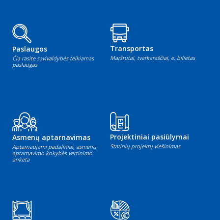
Transportas
Paslaugos
Maršrutai, tvarkaraščiai, e. bilietas
Čia rasite savivaldybės teikiamas
paslaugas
Projektiniai pasiūlymai
Asmenų aptarnavimas
Statinių projektų viešinimas
Aptarnaujami padaliniai, asmenų
aptarnavimo kokybės vertinimo
anketa