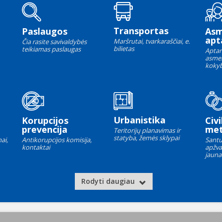
Transportas
Paslaugos
As
apt
Maršrutai, tvarkaraščiai, e.
Čia rasite savivaldybės
bilietas
teikiamas paslaugas
Aptar
asme
kokyb
Urbanistika
Korupcijos
Civi
prevencija
met
Teritorijų planavimas ir
statyba, žemės sklypai
ai,
Antikorupcijos komisija,
Santu
kontaktai
apžva
jauna
Rodyti daugiau