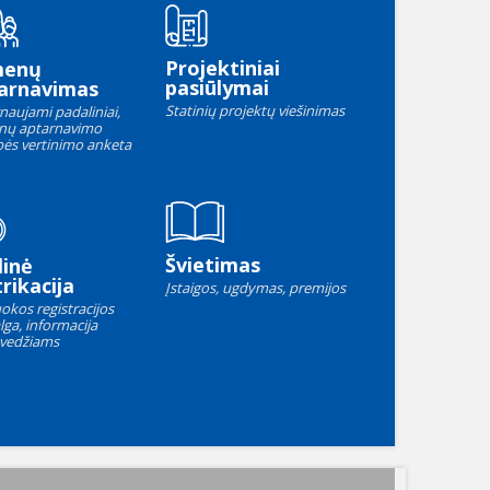
Projektiniai
menų
pasiūlymai
arnavimas
Statinių projektų viešinimas
naujami padaliniai,
nų aptarnavimo
ės vertinimo anketa
Švietimas
linė
rikacija
Įstaigos, ugdymas, premijos
okos registracijos
lga, informacija
vedžiams