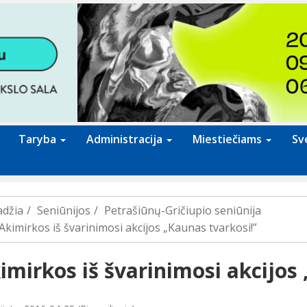
Taryba
Administracija
Miestiečiams
Sv
adžia
Seniūnijos
Petrašiūnų-Gričiupio seniūnija
Akimirkos iš švarinimosi akcijos „Kaunas tvarkosi!”
imirkos iš švarinimosi akcijos