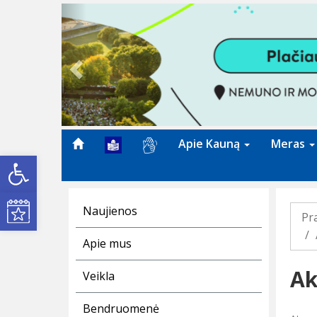
Previous
Apie Kauną
Meras
Open toolbar
Kultūros renginiai
Naujienos
Pr
Apie mus
Ak
Veikla
Bendruomenė