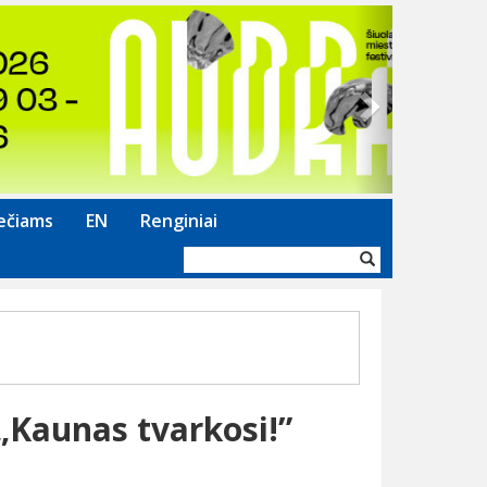
Next
ečiams
EN
Renginiai
Paieškos
forma
 „Kaunas tvarkosi!”