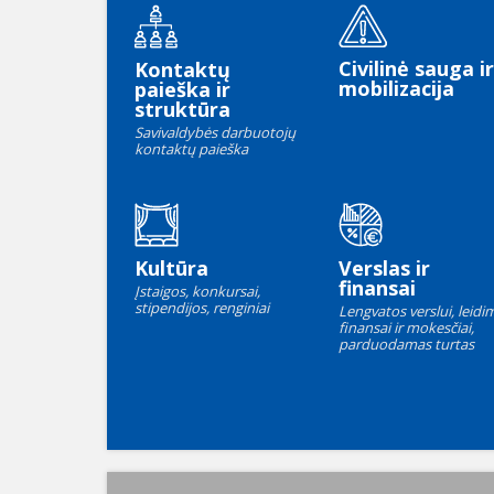
Civilinė sauga ir
Kontaktų
mobilizacija
paieška ir
struktūra
Savivaldybės darbuotojų
kontaktų paieška
Kultūra
Verslas ir
finansai
Įstaigos, konkursai,
stipendijos, renginiai
Lengvatos verslui, leidim
finansai ir mokesčiai,
parduodamas turtas