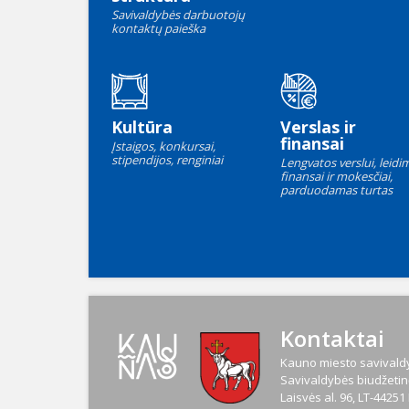
Savivaldybės darbuotojų
kontaktų paieška
Kultūra
Verslas ir
finansai
Įstaigos, konkursai,
stipendijos, renginiai
Lengvatos verslui, leidim
finansai ir mokesčiai,
parduodamas turtas
Kontaktai
Kauno miesto savivaldy
Savivaldybės biudžetinė
Laisvės al. 96, LT-4425