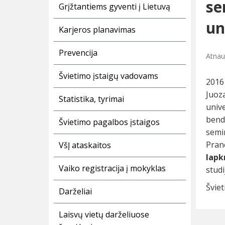
se
Grįžtantiems gyventi į Lietuvą
un
Karjeros planavimas
Prevencija
Atnauj
Švietimo įstaigų vadovams
2016
Juoz
Statistika, tyrimai
univ
bend
Švietimo pagalbos įstaigos
semi
Pranc
VšĮ ataskaitos
lapk
Vaiko registracija į mokyklas
studi
Šviet
Darželiai
Laisvų vietų darželiuose