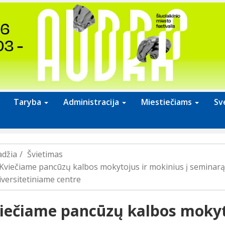
Taryba
Administracija
Miestiečiams
Sv
adžia
Švietimas
Kviečiame pancūzų kalbos mokytojus ir mokinius į seminarą ,
iversitetiniame centre
iečiame pancūzų kalbos mokyto