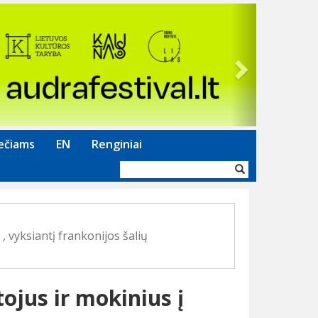
Next
ečiams
EN
Renginiai
Paieškos
forma
 vyksiantį frankonijos šalių
jus ir mokinius į