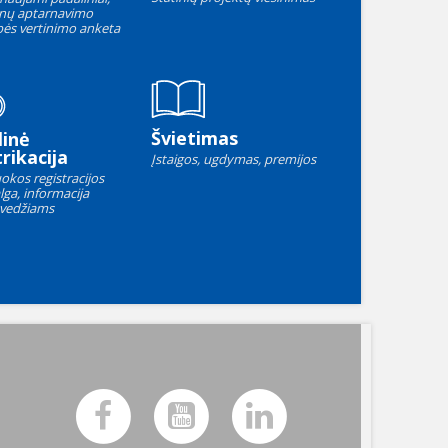
nų aptarnavimo
ės vertinimo anketa
Švietimas
linė
rikacija
Įstaigos, ugdymas, premijos
okos registracijos
lga, informacija
vedžiams