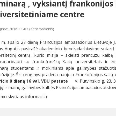
minarą , vyksiantį frankonijos 
iversitetiniame centre
inta: 2016-11-03 (Ketvirtadienis)
 m. spalio 27 dieną Prancūzijos ambasadorius Lietuvoje J
as Augutis pasirašė akademinio bendradarbiavimo sutartį i
ersitetinį centrą, kurio misija – skleisti prancūzų kalbą
radarbiauti su frankofoniškų šalių universitetais ir in
narą studentams ir mokiniams apie galimybes stažuotis
ūzijoje. Šis renginys pradeda naujojo Frankofonijos šalių u
ričio 8 dieną 16 val. VDU pastate
V. Putvinskio g. 23, 310
jų ir mainų galimybes kalbės Prancūzijos ambasados atstovė 
imo skyriaus informacija