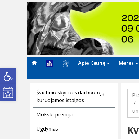
Previous
Apie Kauną
Meras
Open toolbar
Kultūros renginiai
Švietimo skyriaus darbuotojų
Pr
kuruojamos įstaigos
un
Mokslo premija
Kv
Ugdymas