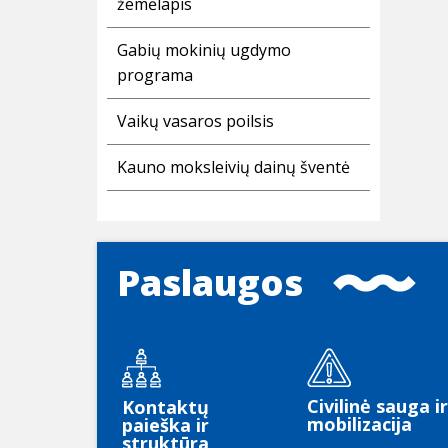
žemėlapis
Gabių mokinių ugdymo
programa
Vaikų vasaros poilsis
Kauno moksleivių dainų šventė
Paslaugos
Civilinė sauga ir
Kontaktų
mobilizacija
paieška ir
struktūra