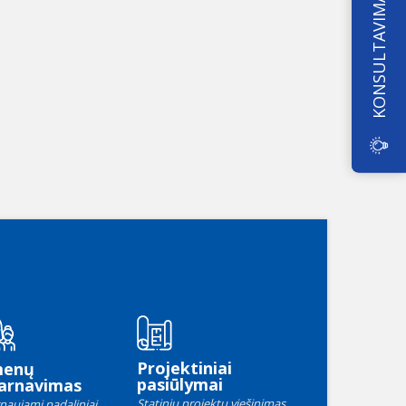
KONSULTAVIMAS
Projektiniai
menų
pasiūlymai
arnavimas
Statinių projektų viešinimas
naujami padaliniai,