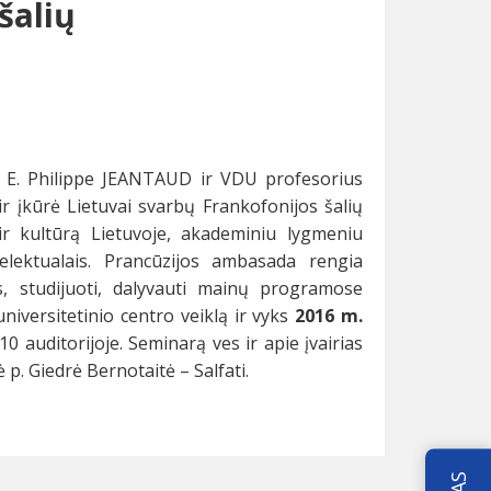
šalių
. E. Philippe JEANTAUD ir VDU profesorius
r įkūrė Lietuvai svarbų Frankofonijos šalių
 ir kultūrą Lietuvoje, akademiniu lygmeniu
telektualais. Prancūzijos ambasada rengia
, studijuoti, dalyvauti mainų programose
niversitetinio centro veiklą ir vyks
2016 m.
 auditorijoje. Seminarą ves ir apie įvairias
p. Giedrė Bernotaitė – Salfati.