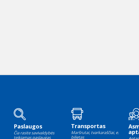
Transportas
Paslaugos
As
apt
Maršrutai, tvarkaraščiai, e.
Čia rasite savivaldybės
bilietas
teikiamas paslaugas
Aptar