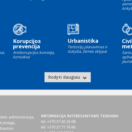
asme
kokyb
Urbanistika
Korupcijos
Civi
prevencija
met
Teritorijų planavimas ir
statyba, žemės sklypai
ai,
Antikorupcijos komisija,
Santu
kontaktai
apžva
jauna
Rodyti daugiau
INFORMACIJA INTERESANTAMS TEIKIAMA
bės administracija,
tel. +370 37 42 26 08
 įstaiga,
tel. +370 37 77 76 66
1 Kaunas