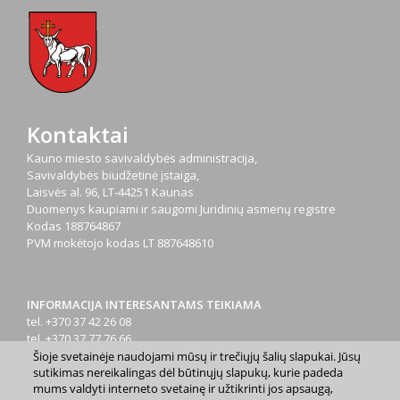
Kontaktai
Kauno miesto savivaldybės administracija,
Savivaldybės biudžetinė įstaiga,
Laisvės al. 96, LT-44251 Kaunas
Duomenys kaupiami ir saugomi Juridinių asmenų registre
Kodas
188764867
PVM mokėtojo kodas
LT 887648610
INFORMACIJA INTERESANTAMS TEIKIAMA
tel. +370 37 42 26 08
tel. +370 37 77 76 66
tel. +370 660 07000
Šioje svetainėje naudojami mūsų ir trečiųjų šalių slapukai. Jūsų
sutikimas nereikalingas dėl būtinųjų slapukų, kurie padeda
el. p.
info@kaunas.lt
mums valdyti interneto svetainę ir užtikrinti jos apsaugą,