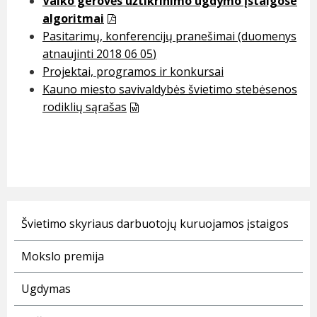
Vaiko gerovės užtikrinimo ugdymo įstaigose
algoritmai
Pasitarimų, konferencijų pranešimai (duomenys
atnaujinti 2018 06 05
)
Projektai, programos ir konkursai
Kauno miesto savivaldybės švietimo stebėsenos
rodiklių sąrašas
Švietimo skyriaus darbuotojų kuruojamos įstaigos
Mokslo premija
Ugdymas