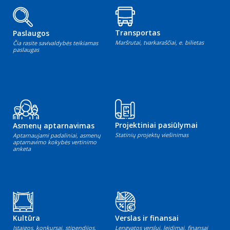
Transportas
Paslaugos
Maršrutai, tvarkaraščiai, e. bilietas
Čia rasite savivaldybės teikiamas
paslaugas
Projektiniai pasiūlymai
Asmenų aptarnavimas
Statinių projektų viešinimas
Aptarnaujami padaliniai, asmenų
aptarnavimo kokybės vertinimo
anketa
Kultūra
Verslas ir finansai
Įstaigos, konkursai, stipendijos,
Lengvatos verslui, leidimai, finansai