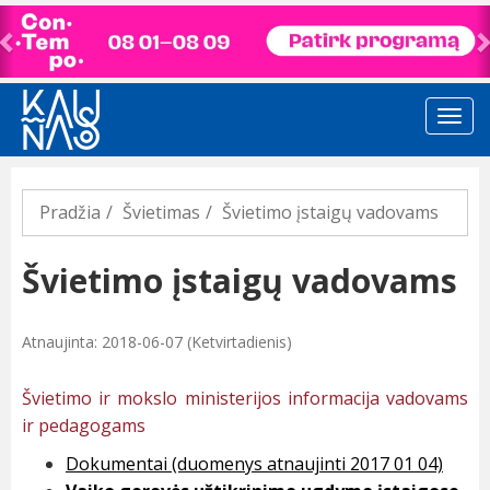
Previous
Pradžia
Švietimas
Švietimo įstaigų vadovams
Švietimo įstaigų vadovams
Atnaujinta: 2018-06-07 (Ketvirtadienis)
Švietimo ir mokslo ministerijos informacija vadovams
ir pedagogams
Dokumentai (duomenys atnaujinti 2017 01 04)