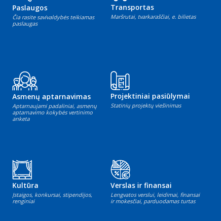
Transportas
Paslaugos
Maršrutai, tvarkaraščiai, e. bilietas
Čia rasite savivaldybės teikiamas
paslaugas
Projektiniai pasiūlymai
Asmenų aptarnavimas
Statinių projektų viešinimas
Aptarnaujami padaliniai, asmenų
aptarnavimo kokybės vertinimo
anketa
Kultūra
Verslas ir finansai
Įstaigos, konkursai, stipendijos,
Lengvatos verslui, leidimai, finansai
renginiai
ir mokesčiai, parduodamas turtas