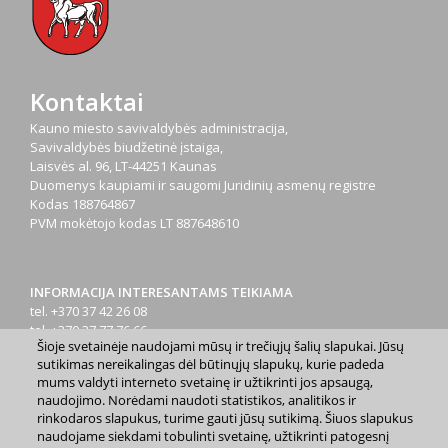
Kontaktai
Kauno miesto savivaldybės administracija,
Savivaldybės biudžetinė įstaiga,
Laisvės al. 96, LT-44251 Kaunas
Duomenys kaupiami ir saugomi Juridinių asmenų registre
Kodas
188764867
PVM mokėtojo kodas
LT 887648610
INFORMACIJA INTERESANTAMS TEIKIAMA
tel. +370 37 42 26 08
tel. +370 37 77 76 66
Šioje svetainėje naudojami mūsų ir trečiųjų šalių slapukai. Jūsų
tel. +370 660 07000
sutikimas nereikalingas dėl būtinųjų slapukų, kurie padeda
el. p.
info@kaunas.lt
mums valdyti interneto svetainę ir užtikrinti jos apsaugą,
naudojimo. Norėdami naudoti statistikos, analitikos ir
rinkodaros slapukus, turime gauti jūsų sutikimą. Šiuos slapukus
naudojame siekdami tobulinti svetainę, užtikrinti patogesnį