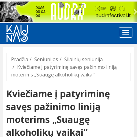
Previous
Pradžia
Seniūnijos
Šilainių seniūnija
Kviečiame į patyriminę savęs pažinimo liniją
moterims „Suaugę alkoholikų vaikai“
Kviečiame į patyriminę
savęs pažinimo liniją
moterims „Suaugę
alkoholikų vaikai“