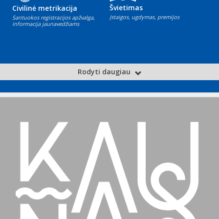
Švietimas
Civilinė metrikacija
Įstaigos, ugdymas, premijos
Santuokos registracijos apžvalga,
informacija jaunavedžiams
Rodyti daugiau