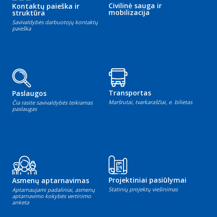
Civilinė sauga ir
Kontaktų paieška ir
mobilizacija
struktūra
Savivaldybės darbuotojų kontaktų
paieška
Transportas
Paslaugos
Maršrutai, tvarkaraščiai, e. bilietas
Čia rasite savivaldybės teikiamas
paslaugas
Projektiniai pasiūlymai
Asmenų aptarnavimas
Statinių projektų viešinimas
Aptarnaujami padaliniai, asmenų
aptarnavimo kokybės vertinimo
anketa