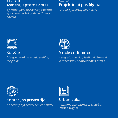
Projektiniai pasiūlymai
Asmenų aptarnavimas
Statinių projektų viešinimas
Aptarnaujami padaliniai, asmenų
aptarnavimo kokybės vertinimo
anketa
Kultūra
Verslas ir finansai
Įstaigos, konkursai, stipendijos,
Lengvatos verslui, leidimai, finansai
renginiai
ir mokesčiai, parduodamas turtas
Urbanistika
Korupcijos prevencija
Teritorijų planavimas ir statyba,
Antikorupcijos komisija, kontaktai
žemės sklypai