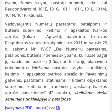
esamų žemės sklypų, pastatų numerių sekos, tai
Raudondvario pl. 101E, 101G, 101H, 101K, 101L, 101M,
101N, 101P, Kaunas.
Vadovaujantis Numerių pastatams, patalpoms ir
butams suteikimo, keitimo ir apskaitos tvarkos
aprašo (toliau – Aprašo), patvirtinto Lietuvos
Respublikos vidaus reikalų ministro 2011 m. sausio 25
d. įsakymu Nr. 1V-57 „Dėl Numerių pastatams,
patalpoms, butams ir žemės sklypams, kuriuose pagal
jų naudojimo paskirtį (būdą) ar teritorijų planavimo
dokumentus leidžiama pastatų statyba, suteikimo,
keitimo ir apskaitos tvarkos aprašo ir Pavadinimų
gatvėms, pastatams, statiniams ir kitiems objektams
suteikimo, keitimo ir įtraukimo į apskaitą tvarkos
aprašo patvirtinimo“ 42 punktu,
skelbiame viešai
seniūnijos tinklalapyje ir patalpose.
Įsakymas (PDF-spausti)>>>