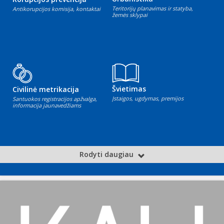
Teritorijų planavimas ir statyba,
Antikorupcijos komisija, kontaktai
žemės sklypai
Švietimas
Civilinė metrikacija
Įstaigos, ugdymas, premijos
Santuokos registracijos apžvalga,
informacija jaunavedžiams
Rodyti daugiau