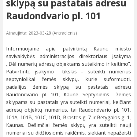
sklypą su pastatais adresu
Raudondvario pl. 101
Atnaujinta: 2023-03-28 (Antradienis)
Informuojame apie patvirtintą Kauno miesto
savivaldybės administracijos direktoriaus įsakymą
,,Dėl numerių adresų objektams suteikimo ir keitimo”.
Patvirtinto įsakymo tikslas – suteikti numerius
septyniolikai žemės sklypų, kurie suformuoti,
padalijus žemės sklypą su pastatais adresu
Raudondvario pl. 101, Kaune. Septyniems žemės
sklypams su pastatais yra suteikti numeriai, keičiant
adresų objektų numerius, tai Raudondvario pl. 101,
101A, 101B, 101C, 101D, Brastos g. 7 ir Betygalos g. 1,
Kaunas. Dešimčiai žemės sklypų yra suteikti nauji
numeriai su didžiosiomis raidėmis, siekiant nepažeisti