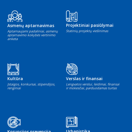
Projektiniai pasiūlymai
Asmenų aptarnavimas
Statinių projektų viešinimas
Aptarnaujami padaliniai, asmenų
aptarnavimo kokybės vertinimo
anketa
Kultūra
Verslas ir finansai
Įstaigos, konkursai, stipendijos,
Lengvatos verslui, leidimai, finansai
renginiai
ir mokesčiai, parduodamas turtas
Urbanistika
Korupcijos prevencija