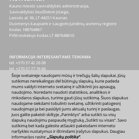
Kauno miesto savivaldybės administracija,
Savivaldybės biudžetinė įstaiga,
Laisvės al. 96, LT-44251 Kaunas
Duomenys kaupiami ir saugomi Juridinių asmenų registre
Kodas
188764867
PVM mokėtojo kodas
LT 887648610
INFORMACIJA INTERESANTAMS TEIKIAMA
tel. +370 37 42 26 08
tel. +370 37 77 76 66
tel. +370 660 07000
Šioje svetainėje naudojami mūsų ir trečiųjų šalių slapukai. Jūsų
el. p.
info@kaunas.lt
sutikimas nereikalingas dėl būtinųjų slapukų, kurie padeda
mums valdyti interneto svetainę ir užtikrinti jos apsaugą,
naudojimo. Norėdami naudoti statistikos, analitikos ir
rinkodaros slapukus, turime gauti jūsų sutikimą. Šiuos slapukus
naudojame siekdami tobulinti svetainę, užtikrinti patogesnį
naudojimąsi ja bei pasiūlyti jums aktualų turinį ir paslaugas.
Juos galite pakeisti skiltyje „Parinktys“ arba sutikti su visų
2023 m. Kauno miesto savivaldybė. Kopijuoti ir platinti
slapukų naudojimu paspaudę mygtuką „Sutikti su visais“. Savo
www.kaunas.lt skelbiamą informaciją be autorių sutikimo draudžiama.
sutikimą bet kada galėsite atšaukti pakeisdami interneto
|
Svetainės žemėlapis »
naršyklės nustatymus ir ištrindami įrašytus slapukus. Daugiau
informacijos rasite:
„Slapukų politika“
.