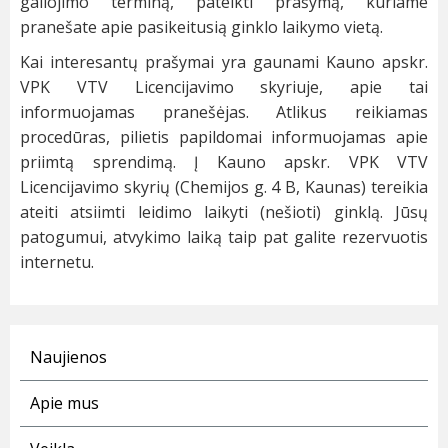
galiojimo terminą, pateikti prašymą, kuriame
pranešate apie pasikeitusią ginklo laikymo vietą.
Kai interesantų prašymai yra gaunami Kauno apskr.
VPK VTV Licencijavimo skyriuje, apie tai
informuojamas pranešėjas. Atlikus reikiamas
procedūras, pilietis papildomai informuojamas apie
priimtą sprendimą. Į Kauno apskr. VPK VTV
Licencijavimo skyrių (Chemijos g. 4 B, Kaunas) tereikia
ateiti atsiimti leidimo laikyti (nešioti) ginklą. Jūsų
patogumui, atvykimo laiką taip pat galite rezervuotis
internetu.
Naujienos
Apie mus