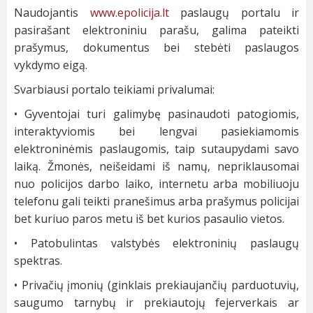
Naudojantis
www.epolicija.lt
paslaugų portalu ir
pasirašant elektroniniu parašu, galima pateikti
prašymus, dokumentus bei stebėti paslaugos
vykdymo eigą.
Svarbiausi portalo teikiami privalumai:
• Gyventojai turi galimybę pasinaudoti patogiomis,
interaktyviomis bei lengvai pasiekiamomis
elektroninėmis paslaugomis, taip sutaupydami savo
laiką. Žmonės, neišeidami iš namų, nepriklausomai
nuo policijos darbo laiko, internetu arba mobiliuoju
telefonu gali teikti pranešimus arba prašymus policijai
bet kuriuo paros metu iš bet kurios pasaulio vietos.
• Patobulintas valstybės elektroninių paslaugų
spektras.
• Privačių įmonių (ginklais prekiaujančių parduotuvių,
saugumo tarnybų ir prekiautojų fejerverkais ar