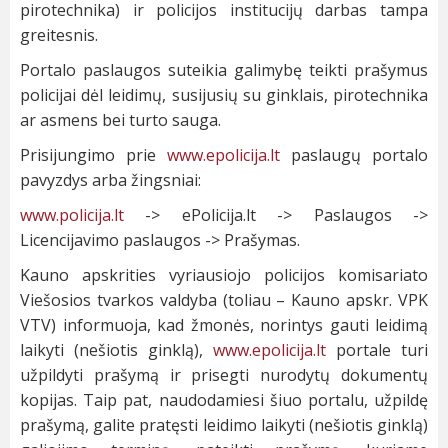
pirotechnika) ir policijos institucijų darbas tampa
greitesnis.
Portalo paslaugos suteikia galimybę teikti prašymus
policijai dėl leidimų, susijusių su ginklais, pirotechnika
ar asmens bei turto sauga.
Prisijungimo prie
www.epolicija.lt
paslaugų portalo
pavyzdys arba žingsniai:
www.policija.lt
-> ePolicija.lt -> Paslaugos ->
Licencijavimo paslaugos -> Prašymas.
Kauno apskrities vyriausiojo policijos komisariato
Viešosios tvarkos valdyba (toliau – Kauno apskr. VPK
VTV) informuoja, kad žmonės, norintys gauti leidimą
laikyti (nešiotis ginklą),
www.epolicija.lt
portale turi
užpildyti prašymą ir prisegti nurodytų dokumentų
kopijas. Taip pat, naudodamiesi šiuo portalu, užpildę
prašymą, galite pratęsti leidimo laikyti (nešiotis ginklą)