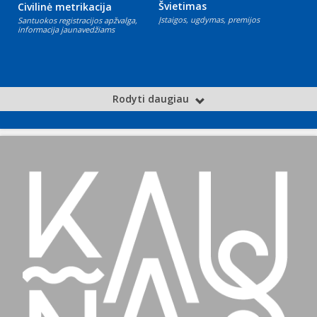
Švietimas
Civilinė metrikacija
Įstaigos, ugdymas, premijos
Santuokos registracijos apžvalga,
informacija jaunavedžiams
Rodyti daugiau