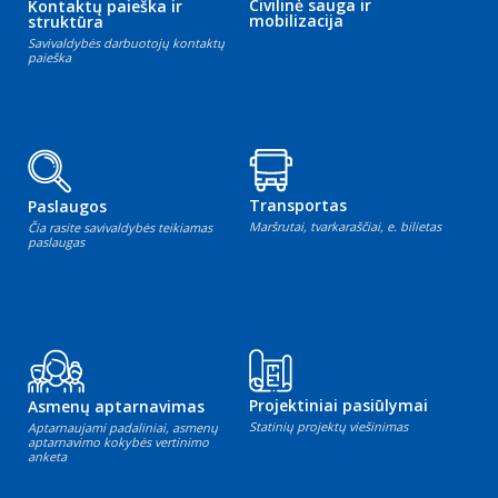
Civilinė sauga ir
Kontaktų paieška ir
mobilizacija
struktūra
Savivaldybės darbuotojų kontaktų
paieška
Transportas
Paslaugos
Maršrutai, tvarkaraščiai, e. bilietas
Čia rasite savivaldybės teikiamas
paslaugas
Projektiniai pasiūlymai
Asmenų aptarnavimas
Statinių projektų viešinimas
Aptarnaujami padaliniai, asmenų
aptarnavimo kokybės vertinimo
anketa