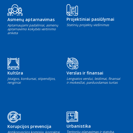
Projektiniai pasiūlymai
Asmenų aptarnavimas
Statinių projektų viešinimas
Aptarnaujami padaliniai, asmenų
aptarnavimo kokybės vertinimo
anketa
Kultūra
Verslas ir finansai
Įstaigos, konkursai, stipendijos,
Lengvatos verslui, leidimai, finansai
renginiai
ir mokesčiai, parduodamas turtas
Urbanistika
Korupcijos prevencija
Teritorijų planavimas ir statyba,
Antikorupcijos komisija, kontaktai