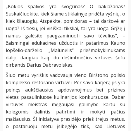
„Kokios spalvos yra svogūnas? O baklažanas?
Suskaičiuokite, kiek šiame stiklainyje pridėta vyšnių, o
kiek šilauogių. Atspėkite, pomidoras – tai daržovė ar
uoga? Iš tiesų, jei visiškai tiksliai, tai yra uoga. Grįžę į
namus galėsite paegzaminuoti savo tėvelius“, –
žaismingai edukacines užduotis ir patarimus Kauno
lopšelio-darželio „Malūnėlis“ priešmokyklinukams
dalijo daugiau kaip du dešimtmečius virtuvės šefu
dirbantis Darius Dabravolskas.
Šiuo metu vyriškis vadovauja vieno Birštono poilsio
komplekso restorano virtuvei. Per savo karjerą jis yra
pelnęs aukščiausius apdovanojimus bei prizines
vietas pasauliniuose kulinarijos konkursuose. Dabar
virtuvės meistras mėgaujasi galimybe kartu su
kolegomis dalintis patirtimi ir mokyti pačius
mažiausius. Ši iniciatyva prasidėjo prieš trejus metus,
o pastaruoju metu įsibėgėjo tiek, kad Lietuvos