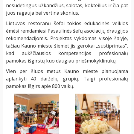
nesudėtingus užkandžius, salotas, kokteilius ir čia pat
juos ragauja bei vertina skonius.
Lietuvos restoranų šefai tokios edukacinės veiklos
ėmėsi remdamiesi Pasaulinės šefų asociacijų draugijos
rekomendacijomis. Projektas vykdomas visoje šalyje,
tačiau Kauno mieste šiemet jis gerokai „sustiprintas“,
kad aukščiausios kompetencijos profesionalų
pamokas išgirstų kuo daugiau priešmokyklinukų.
Vien per šiuos metus Kauno mieste planuojama
aplankyti 40 darželių grupių. Taigi profesionalų
pamokas išgirs apie 800 vaikų.