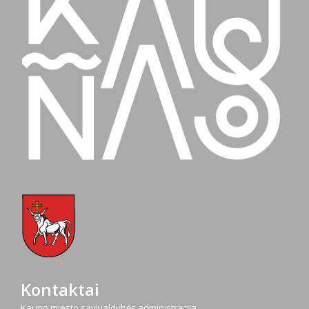
Kontaktai
Kauno miesto savivaldybės administracija,