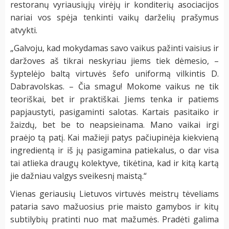
restoranų vyriausiųjų virėjų ir konditerių asociacijos
nariai vos spėja tenkinti vaikų darželių prašymus
atvykti.
„Galvoju, kad mokydamas savo vaikus pažinti vaisius ir
daržoves aš tikrai neskyriau jiems tiek dėmesio, –
šyptelėjo baltą virtuvės šefo uniformą vilkintis D.
Dabravolskas. – Čia smagu! Mokome vaikus ne tik
teoriškai, bet ir praktiškai. Jiems tenka ir patiems
papjaustyti, pasigaminti salotas. Kartais pasitaiko ir
žaizdų, bet be to neapsieinama. Mano vaikai irgi
praėjo tą patį. Kai mažieji patys pačiupinėja kiekvieną
ingredientą ir iš jų pasigamina patiekalus, o dar visa
tai atlieka draugų kolektyve, tikėtina, kad ir kitą kartą
jie dažniau valgys sveikesnį maistą.“
Vienas geriausių Lietuvos virtuvės meistrų tėveliams
pataria savo mažuosius prie maisto gamybos ir kitų
subtilybių pratinti nuo mat mažumės. Pradėti galima