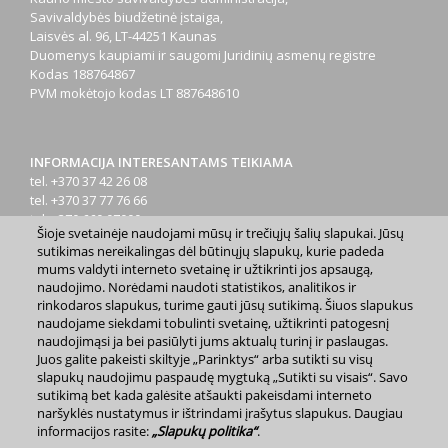
Savivaldybės biudžetinė įstaiga,
Laisvės al. 96, LT-44251 Kaunas
Duomenys kaupiami ir saugomi Juridinių asmenų registre
Kodas
188764867
PVM mokėtojo kodas
LT 887648610
INFORMACIJA INTERESANTAMS TEIKIAMA
tel. +370 37 42 26 08
tel. +370 37 77 76 66
tel. +370 660 07000
Šioje svetainėje naudojami mūsų ir trečiųjų šalių slapukai. Jūsų
el. p.
info@kaunas.lt
sutikimas nereikalingas dėl būtinųjų slapukų, kurie padeda
mums valdyti interneto svetainę ir užtikrinti jos apsaugą,
naudojimo. Norėdami naudoti statistikos, analitikos ir
rinkodaros slapukus, turime gauti jūsų sutikimą. Šiuos slapukus
naudojame siekdami tobulinti svetainę, užtikrinti patogesnį
naudojimąsi ja bei pasiūlyti jums aktualų turinį ir paslaugas.
Juos galite pakeisti skiltyje „Parinktys“ arba sutikti su visų
2023 m. Kauno miesto savivaldybė. Kopijuoti ir platinti
slapukų naudojimu paspaudę mygtuką „Sutikti su visais“. Savo
www.kaunas.lt skelbiamą informaciją be autorių sutikimo draudžiama.
|
Svetainės žemėlapis »
sutikimą bet kada galėsite atšaukti pakeisdami interneto
naršyklės nustatymus ir ištrindami įrašytus slapukus. Daugiau
informacijos rasite:
„Slapukų politika“
.