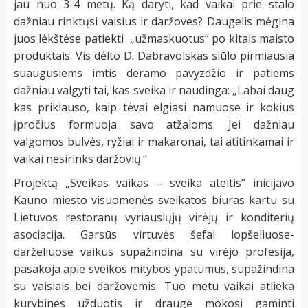
jau nuo 3-4 metų. Ką daryti, kad vaikai prie stalo
dažniau rinktųsi vaisius ir daržoves? Daugelis mėgina
juos lėkštėse patiekti „užmaskuotus“ po kitais maisto
produktais. Vis dėlto D. Dabravolskas siūlo pirmiausia
suaugusiems imtis deramo pavyzdžio ir patiems
dažniau valgyti tai, kas sveika ir naudinga: „Labai daug
kas priklauso, kaip tėvai elgiasi namuose ir kokius
įpročius formuoja savo atžaloms. Jei dažniau
valgomos bulvės, ryžiai ir makaronai, tai atitinkamai ir
vaikai nesirinks daržovių.“
Projektą „Sveikas vaikas – sveika ateitis“ inicijavo
Kauno miesto visuomenės sveikatos biuras kartu su
Lietuvos restoranų vyriausiųjų virėjų ir konditerių
asociacija. Garsūs virtuvės šefai lopšeliuose-
darželiuose vaikus supažindina su virėjo profesija,
pasakoja apie sveikos mitybos ypatumus, supažindina
su vaisiais bei daržovėmis. Tuo metu vaikai atlieka
kūrybines užduotis ir drauge mokosi gaminti