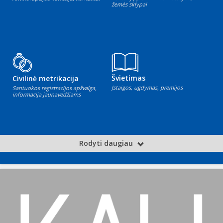
žemės sklypai
Švietimas
Civilinė metrikacija
Įstaigos, ugdymas, premijos
Santuokos registracijos apžvalga,
informacija jaunavedžiams
Rodyti daugiau