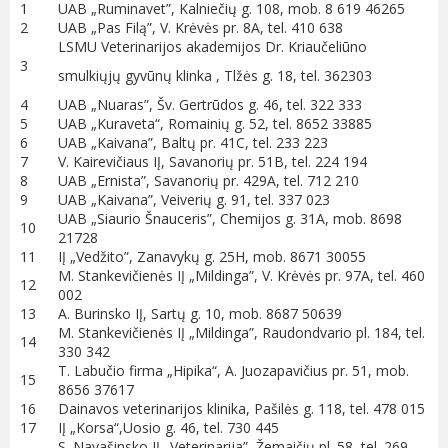
1
UAB „Ruminavet”, Kalniečių g. 108, mob. 8 619 46265
2
UAB „Pas Filą”, V. Krėvės pr. 8A, tel. 410 638
LSMU Veterinarijos akademijos Dr. Kriaučeliūno
3
smulkiųjų gyvūnų klinka , Tlžės g. 18, tel. 362303
4
UAB „Nuaras”, Šv. Gertrūdos g. 46, tel. 322 333
5
UAB „Kuraveta“, Romainių g. 52, tel. 8652 33885
6
UAB „Kaivana”, Baltų pr. 41C, tel. 233 223
7
V. Kairevičiaus IĮ, Savanorių pr. 51B, tel. 224 194
8
UAB „Ernista”, Savanorių pr. 429A, tel. 712 210
9
UAB „Kaivana”, Veiverių g. 91, tel. 337 023
UAB „Siaurio Šnauceris”, Chemijos g. 31A, mob. 8698
10
21728
11
IĮ „Vedžito”, Zanavykų g. 25H, mob. 8671 30055
M. Stankevičienės IĮ „Mildinga”, V. Krėvės pr. 97A, tel. 460
12
002
13
A. Burinsko IĮ, Sartų g. 10, mob. 8687 50639
M. Stankevičienės IĮ „Mildinga”, Raudondvario pl. 184, tel.
14
330 342
T. Labučio firma „Hipika“, A. Juozapavičius pr. 51, mob.
15
8656 37617
16
Dainavos veterinarijos klinika, Pašilės g. 118, tel. 478 015
17
IĮ „Korsa“,Uosio g. 46, tel. 730 445
S. Navašinsko IĮ „Veterinarija”, Žemaičių pl. 58, tel. 269