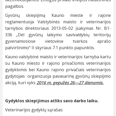
pagalbos.
Gyvūnų skiepijimą Kauno mieste ir rajone
reglamentuoja Valstybinės maisto ir veterinarijos
tarnybos direktoriaus 2013-05-02 įsakymas Nr. B1-
336 „Dėl gyvūnų laikymo savivaldybių teritorijų
gyvenamosiose vietovėse tvarkos aprašo
patvirtinimo“ II skyriaus 7.1 punkto papunktis.
Kauno valstybinė maisto ir veterinarijos tarnyba kartu
su Kauno miesto ir rajono privačiomis veterinarijos
gydyklomis bei Kauno rajono privačiais veterinarijos
gydytojais organizuoja pavasarinę gyvūnų skiepijimo
akciją, kuri vyks
2016 m. gegužės 26—27 dienomis.
Gydyklos skiepijimus atliks savo darbo laiku.
Veterinarijos gydyklų sąrašas: