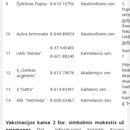
9
Žydrūnas Pupius
8-610-10750
Raudondvario sen.
1
Pup
vete
gydy
Rau
Nauj
10
Aušra Armonaitė
8-644-80654
Raudondvario sen.
UAB
gydy
8-37-545400
Ramu
11
UAB “Vetvila“
Karmėlavos sen.
8-601-88240
1
Pilė
IĮ „Sveikas
Moky
12
8-613-74076
Akademijos sen.
augintinis“
Akad
Akad
Garl
13
IĮ.“Gatto“
8-614-83491
Garliavos sen.
38
Karm
14
MB “Vetmeda“
8-608-02467
Karmėlavos sen.
g. 5
Vakcinacijos kaina 2 Eur. simbolinis mokestis už
priemones
. Dėl informacijos kreiptis: Kauno