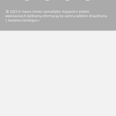
2023 m. Kauno miesto savivaldybė. Kopijuoti ir platinti
www.kaunas.lt skelbiamą informaciją be autorių sutikimo draudžiama.
|
Svetainės žemėlapis »