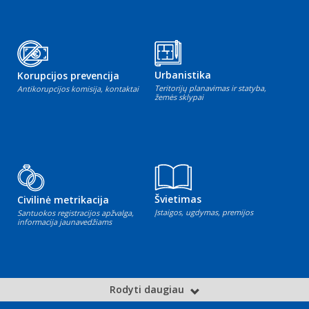
Urbanistika
Korupcijos prevencija
Teritorijų planavimas ir statyba,
Antikorupcijos komisija, kontaktai
žemės sklypai
Švietimas
Civilinė metrikacija
Įstaigos, ugdymas, premijos
Santuokos registracijos apžvalga,
informacija jaunavedžiams
Rodyti daugiau