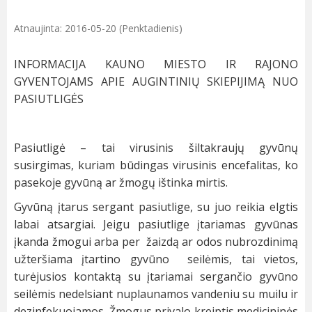
Atnaujinta: 2016-05-20 (Penktadienis)
INFORMACIJA KAUNO MIESTO IR RAJONO
GYVENTOJAMS APIE AUGINTINIŲ SKIEPIJIMĄ NUO
PASIUTLIGĖS
Pasiutligė – tai virusinis šiltakraujų gyvūnų
susirgimas, kuriam būdingas virusinis encefalitas, ko
pasekoje gyvūną ar žmogų ištinka mirtis.
Gyvūną įtarus sergant pasiutlige, su juo reikia elgtis
labai atsargiai. Jeigu pasiutlige įtariamas gyvūnas
įkanda žmogui arba per žaizdą ar odos nubrozdinimą
užteršiama įtartino gyvūno seilėmis, tai vietos,
turėjusios kontaktą su įtariamai sergančio gyvūno
seilėmis nedelsiant nuplaunamos vandeniu su muilu ir
dezinfekuojamos. Žmogus privalo kreiptis medicininės