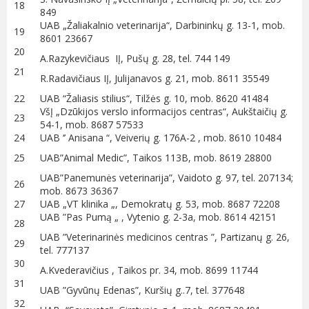
18
849
UAB „Žaliakalnio veterinarija“, Darbininkų g. 13-1, mob.
19
8601 23667
20
A.Razykevičiaus IĮ, Pušų g. 28, tel. 744 149
21
R.Radavičiaus IĮ, Julijanavos g. 21, mob. 8611 35549
22
UAB “Žaliasis stilius“, Tilžės g. 10, mob. 8620 41484
VšĮ „Dzūkijos verslo informacijos centras“, Aukštaičių g.
23
54-1, mob. 8687 57533
24
UAB ‘’ Anisana “, Veiverių g. 176A-2 , mob. 8610 10484
25
UAB”Animal Medic”, Taikos 113B, mob. 8619 28800
UAB”Panemunės veterinarija”, Vaidoto g. 97, tel. 207134;
26
mob. 8673 36367
27
UAB „VT klinika „, Demokratų g. 53, mob. 8687 72208
UAB ”Pas Pumą „ , Vytenio g. 2-3a, mob. 8614 42151
28
UAB ”Veterinarinės medicinos centras ”, Partizanų g. 26,
29
tel. 777137
30
A.Kvederavičius , Taikos pr. 34, mob. 8699 11744
31
UAB ”Gyvūnų Edenas”, Kuršių g..7, tel. 377648
32