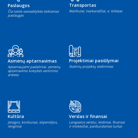
Transportas
Paslaugos
Maršrutai, tvarkaraščiai, e. bilietas
Čia rasite savivaldybės teikiamas
paslaugas
Projektiniai pasiūlymai
Asmenų aptarnavimas
Statinių projektų viešinimas
Aptarnaujami padaliniai, asmenų
aptarnavimo kokybės vertinimo
anketa
Kultūra
Verslas ir finansai
Įstaigos, konkursai, stipendijos,
Lengvatos verslui, leidimai, finansai
renginiai
ir mokesčiai, parduodamas turtas