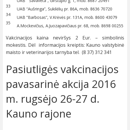
UAB “Savaveta”, Girstupio g. 1, mob. 8687 20491
33
UAB “Aušringa”, Sukilėlių pr. 86A, mob. 8636 70720
34
UAB ”Barbosas”, V.Krėvės pr. 131A, mob. 8600 43079
35
A.Mockevičius, A.Juozapavičiaus pr. 68, mob. 8698 00255
Vakcinacijos kaina neviršys 2 Eur. – simbolinis
mokestis. Dėl informacijos kreiptis: Kauno valstybinė
maisto ir veterinarijos tarnyba tel. (8 37) 312 341
Pasiutligės vakcinacijos
pavasarinė akcija 2016
m. rugsėjo 26-27 d.
Kauno rajone