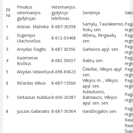
Privatus
Veterinarijos
Eil.
veterinarijos
gydytojo
Seniūnija
Vakc
Nr.
gydytojas
telefonas
Samylų, Taurakiemio,
Paga
1
Arūnas Mažeika
8-687-30358
Rokų sen.
regi
Eugenijus
Alšėnų, Ringaudų
Paga
2
8-612-03468
Ulachovičius
sen.
regi
Paga
3
Arvydas Dagilis
8-687 30356
Garliavos apyl. sen.
regi
Kazimieras
Paga
4
8-682 30657
Babtų sen.
Bočkus
regi
Čekiškė, Vilkijos apyl.
Paga
5
Alvydas Vėlavičius
8-698-84023
sen.
regi
Vilkijos m. , Vilkijos
Paga
6
Ričardas Vitkus
8-687-13566
apyl. sen.
regi
Kulautuvos,
Paga
7
Gintautas Kubilius
8-600-20387
Batniavos, Vilkijos
regi
apyl. sen. sen.
Paga
8
Juozas Gabinaitis
8-687-30364
Vandžiogalos sen.
regi
Raud
Raud
Šiau