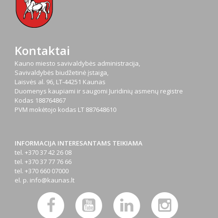
Kontaktai
Kauno miesto savivaldybės administracija,
Savivaldybės biudžetinė įstaiga,
Laisvės al. 96, LT-44251 Kaunas
Duomenys kaupiami ir saugomi Juridinių asmenų registre
Kodas
188764867
PVM mokėtojo kodas
LT 887648610
INFORMACIJA INTERESANTAMS TEIKIAMA
tel. +370 37 42 26 08
tel. +370 37 77 76 66
tel. +370 660 07000
el. p.
info@kaunas.lt