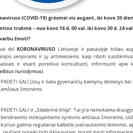
naviruso (COVID-19) grėsmei vis augant, iki kovo 30 die
tino trukmė – nuo kovo 16 d. 00 val. iki kovo 30 d. 24 val
varbu žinoti?
pai dėl
KORONAVIRUSO
Lietuvoje ir pasaulyje toliau a
nijos senjorams ir jų artimiesiems: kaip riboti susitikimu
maisiais ir esant poreikiui konsultuoti, informuoti apie 
elbtus nurodymus).
PADĖTI GALI Jūsų ir šalia gyvenančių kaimynų dėmesys bei p
amžiaus žmonėms.
PADĖTI GALI ir „Sidabrinė linija“. Tai yra nemokama draugyst
bendravimo stokojantiems vyresnio amžiaus žmonėms, siūlan
kuriuo galima reguliariai kalbėtis įvairiausiomis temomis, ap
„Jaučiant poreikį būti išklausytam, norint gauti informacijos 