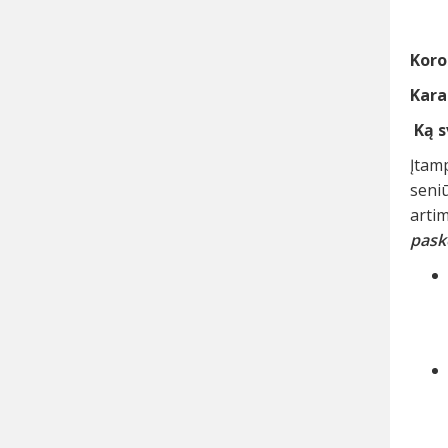
Koro
Karan
Ką s
Įtam
seniū
arti
pask