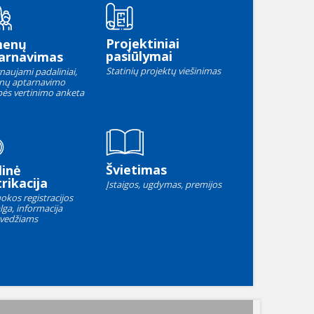
Projektiniai
menų
pasiūlymai
arnavimas
Statinių projektų viešinimas
naujami padaliniai,
nų aptarnavimo
ės vertinimo anketa
Švietimas
linė
rikacija
Įstaigos, ugdymas, premijos
okos registracijos
lga, informacija
vedžiams