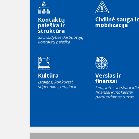
Civilinė sauga ir
Kontaktų
mobilizacija
paieška ir
struktūra
Savivaldybės darbuotojų
kontaktų paieška
Kultūra
Verslas ir
finansai
Įstaigos, konkursai,
stipendijos, renginiai
Lengvatos verslui, leidim
finansai ir mokesčiai,
parduodamas turtas