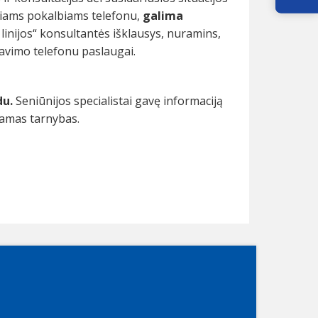
iniams pokalbiams telefonu,
galima
 linijos“ konsultantės išklausys, nuramins,
ravimo telefonu paslaugai.
du.
Seniūnijos specialistai gavę informaciją
kamas tarnybas.