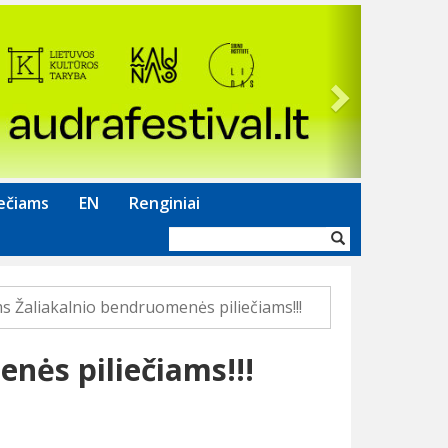
Next
ečiams
EN
Renginiai
Paieškos
forma
s Žaliakalnio bendruomenės piliečiams!!!
nės piliečiams!!!