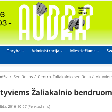
Taryba
Administracija
Miestiečiams
Sv
adžia
Seniūnijos
Centro-Žaliakalnio seniūnija
Aktyviem
tyviems Žaliakalnio bendruome
lbta: 2016-10-07 (Penktadienis)