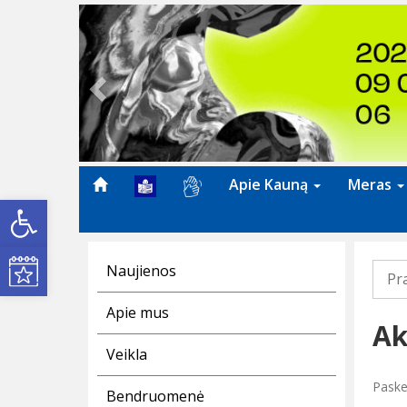
Previous
Apie Kauną
Meras
Open toolbar
Kultūros renginiai
Naujienos
Pr
Apie mus
Ak
Veikla
Paske
Bendruomenė