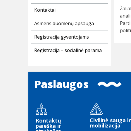
Žalia
Kontaktai
anali
Parti
Asmens duomenų apsauga
polit
Registracija gyventojams
Registracija – socialinė parama
Paslaugos
Civilinė sauga ir
Kontaktų
mobilizacija
paieška ir