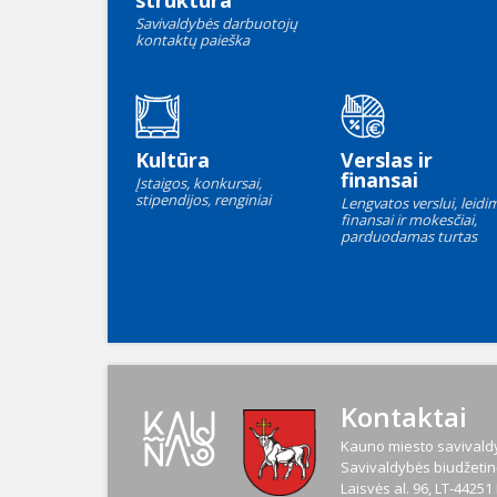
struktūra
Savivaldybės darbuotojų
kontaktų paieška
Kultūra
Verslas ir
finansai
Įstaigos, konkursai,
stipendijos, renginiai
Lengvatos verslui, leidim
finansai ir mokesčiai,
parduodamas turtas
Kontaktai
Kauno miesto savivaldy
Savivaldybės biudžetinė
Laisvės al. 96, LT-4425