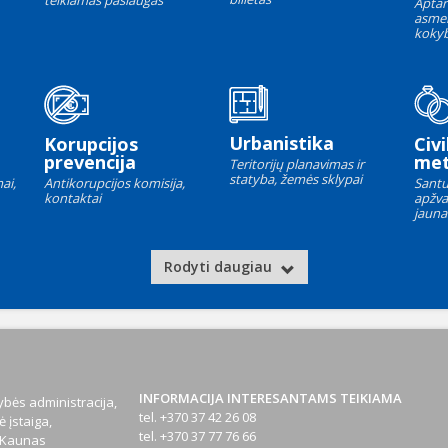
teikiamas paslaugas
Aptar
asme
kokyb
Urbanistika
Korupcijos
Civi
prevencija
met
Teritorijų planavimas ir
statyba, žemės sklypai
ai,
Antikorupcijos komisija,
Santu
kontaktai
apžva
jauna
Rodyti daugiau
INFORMACIJA INTERESANTAMS TEIKIAMA
bės administracija,
tel. +370 37 42 26 08
 įstaiga,
tel. +370 37 77 76 66
1 Kaunas