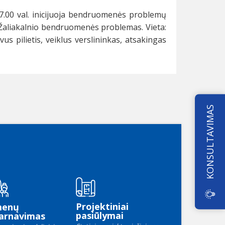
 17.00 val. inicijuoja bendruomenės problemų
as Žaliakalnio bendruomenės problemas. Vieta:
us pilietis, veiklus verslininkas, atsakingas
KONSULTAVIMAS
Projektiniai
menų
pasiūlymai
arnavimas