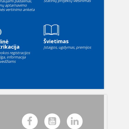
Statinių projektų viešinimas
naujami padaliniai,
nų aptarnavimo
ės vertinimo anketa
Švietimas
linė
rikacija
Įstaigos, ugdymas, premijos
okos registracijos
lga, informacija
vedžiams