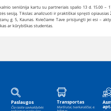
kalnio seniūnija kartu su partneriais spalio 13 d. 15.00 –
zės sesiją. Tikslas: analizuoti ir praktiškai spręsti opiausi
zanų g. 5, Kaunas. Kviečiame Tave prisijungti jei esi – aktyv
ikas ar kūrybiškas studentas.
Transportas
Paslaugos
As
apt
Maršrutai, tvarkaraščiai, e.
Čia rasite savivaldybės
bilietas