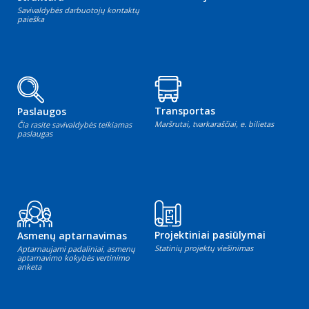
Savivaldybės darbuotojų kontaktų
paieška
Transportas
Paslaugos
Maršrutai, tvarkaraščiai, e. bilietas
Čia rasite savivaldybės teikiamas
paslaugas
Projektiniai pasiūlymai
Asmenų aptarnavimas
Statinių projektų viešinimas
Aptarnaujami padaliniai, asmenų
aptarnavimo kokybės vertinimo
anketa