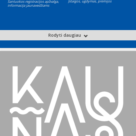
Įstaigos, ugdymas, premijos
Santuokos registracijos apžvalga,
informacija jaunavedžiams
Rodyti daugiau