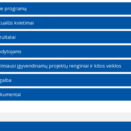
ie programą
tualūs kvietimai
ultatai
kdytojams
imiausi įgyvendinamų projektų renginiai ir kitos veiklos
galba
kumentai