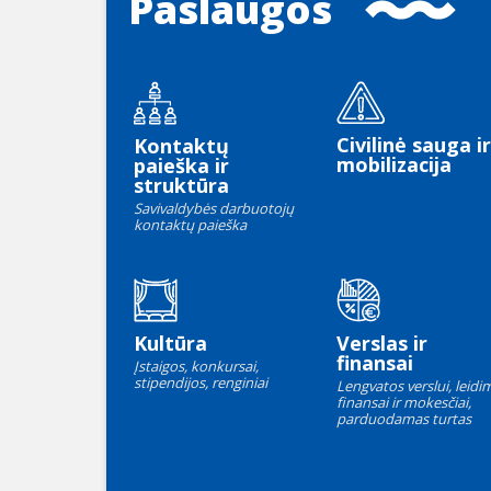
Paslaugos
Civilinė sauga ir
Kontaktų
mobilizacija
paieška ir
struktūra
Savivaldybės darbuotojų
kontaktų paieška
Kultūra
Verslas ir
finansai
Įstaigos, konkursai,
stipendijos, renginiai
Lengvatos verslui, leidim
finansai ir mokesčiai,
parduodamas turtas