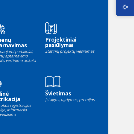
Projektiniai
menų
pasiūlymai
arnavimas
Statinių projektų viešinimas
naujami padaliniai,
nų aptarnavimo
ės vertinimo anketa
Švietimas
linė
rikacija
Įstaigos, ugdymas, premijos
okos registracijos
lga, informacija
vedžiams