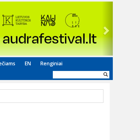
Next
ečiams
EN
Renginiai
Paieškos
forma