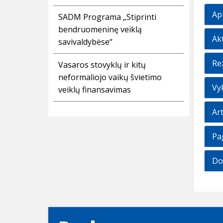
Ap
SADM Programa „Stiprinti
bendruomeninę veiklą
Ak
savivaldybėse“
Rez
Vasaros stovyklų ir kitų
neformaliojo vaikų švietimo
Vy
veiklų finansavimas
Art
Pa
Do