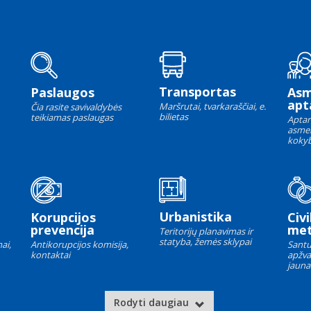
Transportas
Paslaugos
As
apt
Maršrutai, tvarkaraščiai, e.
Čia rasite savivaldybės
bilietas
teikiamas paslaugas
Aptar
asme
kokyb
Urbanistika
Korupcijos
Civi
prevencija
met
Teritorijų planavimas ir
statyba, žemės sklypai
ai,
Antikorupcijos komisija,
Santu
kontaktai
apžva
jauna
Rodyti daugiau