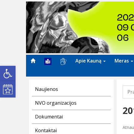
Previous
Apie Kauną
Meras
Open toolbar
Kultūros renginiai
Naujienos
Pr
NVO organizacijos
20
Dokumentai
Atnau
Kontaktai