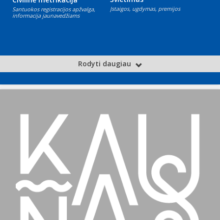
Įstaigos, ugdymas, premijos
Santuokos registracijos apžvalga,
informacija jaunavedžiams
Rodyti daugiau