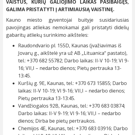
VAISTUS, KURIŲ GALIOJIMO LAIKAS PASIBAIGĘS,
GALIMA PRISTATYTI Į ARTIMIAUSIĄ VAISTINĘ.
Kauno miesto gyventojai buityje susidariusias
pavojingas atliekas nemokamai gali pristatyti didelių
gabaritų atliekų surinkimo aikšteles:
Raudondvario pl. 155D, Kaunas (įvažiavimas iš
Jovarų g., aikštelė yra už AB „Lituanica“ pastato),
tel.: +370 682 55782; Darbo laikas: II-V 10-19; VI 9-
16; VII,I – nedarbo dienos; Pietų pertrauka 13-
13:45.
Kuršių g. 9E, Kaunas, tel.: +370 673 15855; Darbo
laikas: II-V 10-19; VI 9-16; VII,I – nedarbo dienos;
Pietų pertrauka 13-13:45.
Vandžiogalos 92B, Kaunas, tel.: +370 683 03874;
Darbo laikas: II-V 9-19; VI 9-16; VII,I – nedarbo
dienos; Dirba be pietų pertraukos.
Chemijos 4E, Kaunas, tel.: +370 683 03916; Darbo