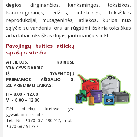
degios, dirginančios, kenksmingos, toksiškos,
kancerogeninės, ėdžios, infekcinės, toksiškos
reprodukcijai, mutageninės, atliekos, kurios nuo
sąlyčio su vandeniu, oru ar rūgštimi išskiria toksiškas
arba labai toksiškas dujas, jautrinančios ir kt.
Pavojingų buities atliekų
sąrašą rasite čia.
ATLIEKOS, KURIOSE
YRA GYVSIDABRIO
IŠ GYVENTOJŲ
PRIIMAMOS AŠIGALIO G.
20. PRIĖMIMO LAIKAS:
II – 8.00 – 12.00
V – 8.00 – 12.00
Dėl atliekų, kuriose yra
gyvsidabrio kreiptis:
Tel. Nr.: +370 37 490742; mob.:
+370 687 91797