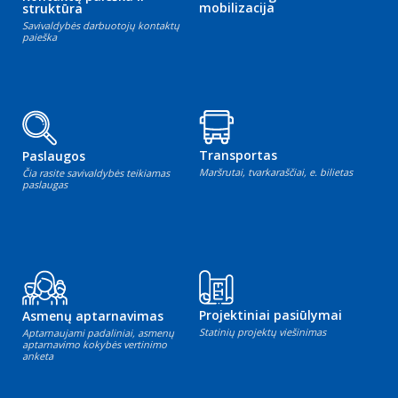
mobilizacija
struktūra
Savivaldybės darbuotojų kontaktų
paieška
Transportas
Paslaugos
Maršrutai, tvarkaraščiai, e. bilietas
Čia rasite savivaldybės teikiamas
paslaugas
Projektiniai pasiūlymai
Asmenų aptarnavimas
Statinių projektų viešinimas
Aptarnaujami padaliniai, asmenų
aptarnavimo kokybės vertinimo
anketa