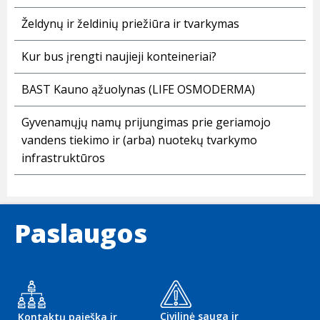
Želdynų ir želdinių priežiūra ir tvarkymas
Kur bus įrengti naujieji konteineriai?
BAST Kauno ąžuolynas (LIFE OSMODERMA)
Gyvenamųjų namų prijungimas prie geriamojo
vandens tiekimo ir (arba) nuotekų tvarkymo
infrastruktūros
Paslaugos
Civilinė sauga ir
Kontaktų paieška ir