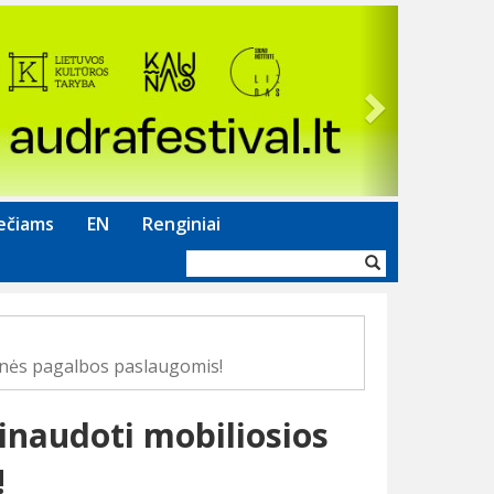
Next
ečiams
EN
Renginiai
Paieškos
forma
inės pagalbos paslaugomis!
naudoti mobiliosios
!