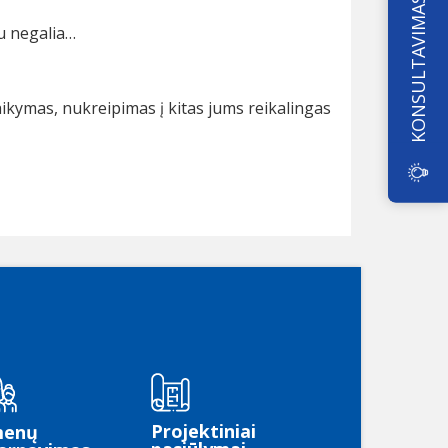
KONSULTAVIMAS
su negalia…
ikymas, nukreipimas į kitas jums reikalingas
Projektiniai
menų