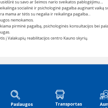
 susidūrė su savo ar šeimos nario sveikatos pablogėjimu….
 reikalinga socialinė ir psichologinė pagalba auginant vaiką 
 yra mama ar tėtis su negalia ir reikalinga pagalba…
augos nemokamos.
kiama pirminė pagalbą, psichologinės konsultacijos bei pala
augas.
tis į Valakupių reabilitacijos centro Kauno skyrių.
Transportas
Paslaugos
As