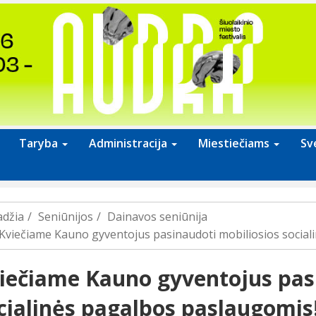
Taryba
Administracija
Miestiečiams
Sv
adžia
Seniūnijos
Dainavos seniūnija
Kviečiame Kauno gyventojus pasinaudoti mobiliosios social
iečiame Kauno gyventojus pasi
cialinės pagalbos paslaugomis