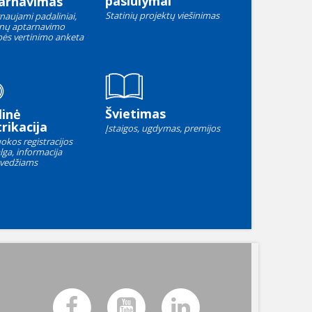
pasiūlymai
arnavimas
Statinių projektų viešinimas
naujami padaliniai,
nų aptarnavimo
ės vertinimo anketa
Švietimas
linė
rikacija
Įstaigos, ugdymas, premijos
okos registracijos
lga, informacija
vedžiams