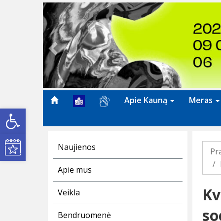
Previous
Apie Kauną
Meras
Open toolbar
Kultūros renginiai
Naujienos
Pr
Apie mus
Kv
Veikla
so
Bendruomenė