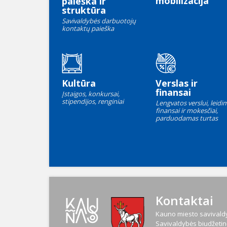
mobilizacija
paieška ir
struktūra
Savivaldybės darbuotojų
kontaktų paieška
Kultūra
Verslas ir
finansai
Įstaigos, konkursai,
stipendijos, renginiai
Lengvatos verslui, leidim
finansai ir mokesčiai,
parduodamas turtas
Kontaktai
Kauno miesto savivaldy
Savivaldybės biudžetinė