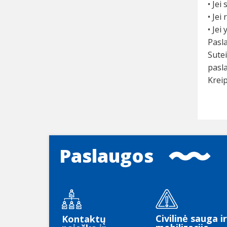
• Jei
• Jei
• Jei
Pasl
Sutei
pasl
Kreip
Paslaugos
Civilinė sauga ir
Kontaktų