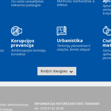
apt
Maršrutai, tvarkaraščiai, e.
Čia rasite savivaldybės
bilietas
teikiamas paslaugas
Aptar
asme
kokyb
Urbanistika
Korupcijos
Civi
prevencija
met
Teritorijų planavimas ir
statyba, žemės sklypai
ai,
Antikorupcijos komisija,
Santu
kontaktai
apžva
jauna
Rodyti daugiau
INFORMACIJA INTERESANTAMS TEIKIAMA
bės administracija,
tel. +370 37 42 26 08
 įstaiga,