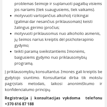
problemas šeimoje ir suplanuoti pagalbą visiems
jos nariams (tiek suaugusiems, tiek vaikams).
motyvuoti vartojančius alkoholį rizikingai
(galimai dar nesančius priklausomais) keisti
žalingus gėrimo įpročius;
motyvuoti priklausomus nuo alkoholio asmenis,
jų šeimos narius kreiptis dėl psichoterapinio
gydymo;
teikti paramą sveikstantiems žmonėms,
baigusiems gydymo nuo priklausomybių
programą.
Į priklausomybių konsultantus žmonės gali kreiptis be
gydytojo siuntimo. Konsultantai dirba tik mokslu
pagrįstais metodais, laikosi anonimiškumo ir
konfidencialumo principų.
Registracija į konsultacijas vykdoma telefonu
+370 616 87 188