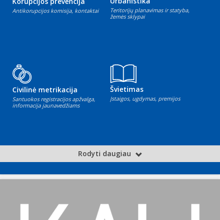
Urbanistika
Korupcijos prevencija
Teritorijų planavimas ir statyba,
Antikorupcijos komisija, kontaktai
žemės sklypai
Švietimas
Civilinė metrikacija
Įstaigos, ugdymas, premijos
Santuokos registracijos apžvalga,
informacija jaunavedžiams
Rodyti daugiau