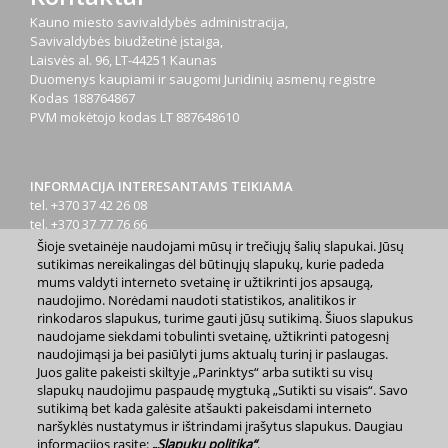
Kauno miesto savivaldybės administracija,
Savivaldybės biudžetinė įstaiga,
Laisvės al. 96, LT-44251 Kaunas
Duomenys kaupiami ir saugomi Juridinių asmenų registre
Kodas
188764867
PVM mokėtojo kodas
LT 887648610
INFORMACIJA INTERESANTAMS TEIKIAMA
tel. +370 37 42 26 08
tel. +370 37 77 76 66
tel. +370 660 07000
Šioje svetainėje naudojami mūsų ir trečiųjų šalių slapukai. Jūsų
el. p.
info@kaunas.lt
sutikimas nereikalingas dėl būtinųjų slapukų, kurie padeda
mums valdyti interneto svetainę ir užtikrinti jos apsaugą,
naudojimo. Norėdami naudoti statistikos, analitikos ir
rinkodaros slapukus, turime gauti jūsų sutikimą. Šiuos slapukus
naudojame siekdami tobulinti svetainę, užtikrinti patogesnį
naudojimąsi ja bei pasiūlyti jums aktualų turinį ir paslaugas.
Juos galite pakeisti skiltyje „Parinktys“ arba sutikti su visų
2023 m. Kauno miesto savivaldybė. Kopijuoti ir platinti
slapukų naudojimu paspaudę mygtuką „Sutikti su visais“. Savo
www.kaunas.lt skelbiamą informaciją be autorių sutikimo draudžiama.
sutikimą bet kada galėsite atšaukti pakeisdami interneto
|
Svetainės žemėlapis »
naršyklės nustatymus ir ištrindami įrašytus slapukus. Daugiau
informacijos rasite:
„Slapukų politika“
.